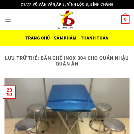
Chuyển
C9/77 VÕ VĂN VÂN,ẤP 3, VĨNH LỘC B, BÌNH CHÁNH
đến
nội
0
dung
TRANG CHỦ
SẢN PHẨM
THANH TOÁN
LƯU TRỮ THẺ:
BÀN GHẾ INOX 304 CHO QUÁN NHẬU
QUÁN ĂN
23
Th3