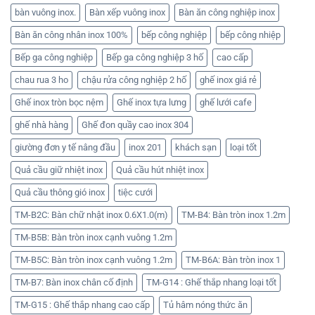
bàn vuông inox.
Bàn xếp vuông inox
Bàn ăn công nghiệp inox
Bàn ăn công nhân inox 100%
bếp công nghiệp
bếp công nhiệp
Bếp ga công nghiệp
Bếp ga công nghiệp 3 hố
cao cấp
chau rua 3 ho
chậu rửa công nghiệp 2 hố
ghế inox giá rẻ
Ghế inox tròn bọc nệm
Ghế inox tựa lưng
ghế lưới cafe
ghế nhà hàng
Ghế đon quầy cao inox 304
giường đơn y tế nâng đầu
inox 201
khách sạn
loại tốt
Quả cầu giữ nhiệt inox
Quả cầu hút nhiệt inox
Quả cầu thông gió inox
tiệc cưới
TM-B2C: Bàn chữ nhật inox 0.6X1.0(m)
TM-B4: Bàn tròn inox 1.2m
TM-B5B: Bàn tròn inox cạnh vuông 1.2m
TM-B5C: Bàn tròn inox cạnh vuông 1.2m
TM-B6A: Bàn tròn inox 1
TM-B7: Bàn inox chân cố định
TM-G14 : Ghế thắp nhang loại tốt
TM-G15 : Ghế thắp nhang cao cấp
Tủ hâm nóng thức ăn