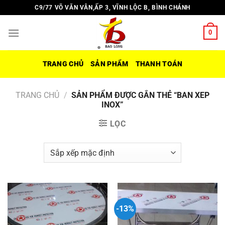
Chuyển
C9/77 VÕ VĂN VÂN,ẤP 3, VĨNH LỘC B, BÌNH CHÁNH
đến
nội
0
dung
TRANG CHỦ
SẢN PHẨM
THANH TOÁN
TRANG CHỦ
/
SẢN PHẨM ĐƯỢC GẮN THẺ “BAN XEP
INOX”
LỌC
-13%