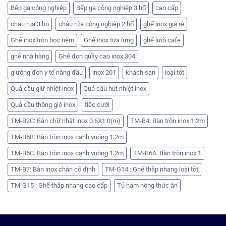
Bếp ga công nghiệp
Bếp ga công nghiệp 3 hố
cao cấp
chau rua 3 ho
chậu rửa công nghiệp 2 hố
ghế inox giá rẻ
Ghế inox tròn bọc nệm
Ghế inox tựa lưng
ghế lưới cafe
ghế nhà hàng
Ghế đon quầy cao inox 304
giường đơn y tế nâng đầu
inox 201
khách sạn
loại tốt
Quả cầu giữ nhiệt inox
Quả cầu hút nhiệt inox
Quả cầu thông gió inox
tiệc cưới
TM-B2C: Bàn chữ nhật inox 0.6X1.0(m)
TM-B4: Bàn tròn inox 1.2m
TM-B5B: Bàn tròn inox cạnh vuông 1.2m
TM-B5C: Bàn tròn inox cạnh vuông 1.2m
TM-B6A: Bàn tròn inox 1
TM-B7: Bàn inox chân cố định
TM-G14 : Ghế thắp nhang loại tốt
TM-G15 : Ghế thắp nhang cao cấp
Tủ hâm nóng thức ăn