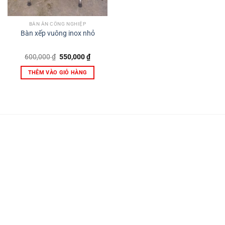
BÀN ĂN CÔNG NGHIỆP
Bàn xếp vuông inox nhỏ
Giá
Giá
600,000
₫
550,000
₫
gốc
hiện
là:
tại
THÊM VÀO GIỎ HÀNG
600,000 ₫.
là:
550,000 ₫.