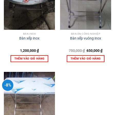
BÀN INOX
BÀN ĂN CÔNG NGHIỆP
Bàn xếp inox
Bàn xếp vuông inox
Giá
Giá
1,200,000
₫
750,000
₫
650,000
₫
gốc
hiện
là:
tại
THÊM VÀO GIỎ HÀNG
THÊM VÀO GIỎ HÀNG
750,000 ₫.
là:
650,000
-8%