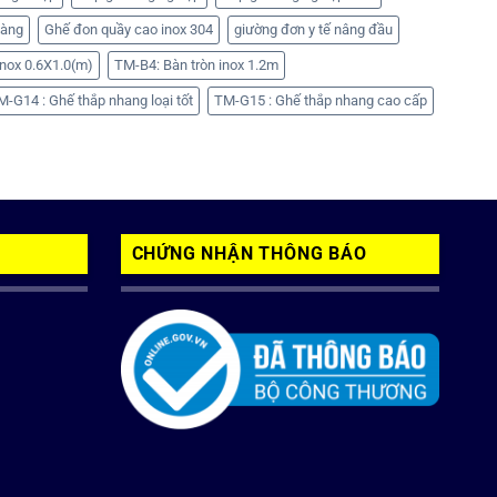
hàng
Ghế đon quầy cao inox 304
giường đơn y tế nâng đầu
nox 0.6X1.0(m)
TM-B4: Bàn tròn inox 1.2m
M-G14 : Ghế thắp nhang loại tốt
TM-G15 : Ghế thắp nhang cao cấp
CHỨNG NHẬN THÔNG BÁO