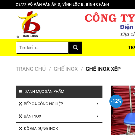
Chuyển
C9/77 VÕ VĂN VÂN,ẤP 3, VĨNH LỘC B, BÌNH CHÁNH
đến
nội
dung
Tìm
TR
kiếm:
TRANG CHỦ
/
GHẾ INOX
/
GHẾ INOX XẾP
DANH MỤC SẢN PHẨM
-12%
BẾP GA CÔNG NGHIỆP
BÀN INOX
ĐỒ GIA DỤNG INOX