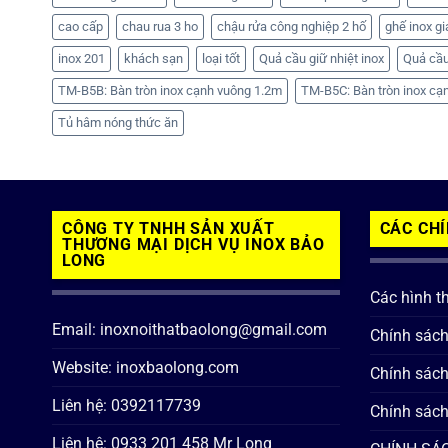
cao cấp
chau rua 3 ho
chậu rửa công nghiệp 2 hố
ghế inox gi
inox 201
khách sạn
loại tốt
Quả cầu giữ nhiệt inox
Quả cầu
TM-B5B: Bàn tròn inox cạnh vuông 1.2m
TM-B5C: Bàn tròn inox cạ
Tủ hâm nóng thức ăn
CÔNG TY TNHH SẢN XUẤT
CÁC CH
THƯƠNG MẠI DỊCH VỤ INOX BẢO
LONG
Các hình t
Email: inoxnoithatbaolong@gmail.com
Chính sác
Website: inoxbaolong.com
Chính sách
Liên hệ: 0392117739
Chính sách
Liên hệ: 0933 201 458 Mr Long