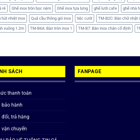
á rẻ
Ghế inox tròn bọc nệm
Ghế inox tựa lưng
ghế lưới cafe
ghế nhà 
 hút nhiệt inox
Quả cầu thông gió inox
tiệc cưới
TM-B2C: Bàn chữ nhật i
nh vuông 1.2m
TM-B6A: Bàn tròn inox 1
TM-B7: Bàn inox chân cố định
T
ÍNH SÁCH
FANPAGE
hức thanh toán
h bảo hành
 đổi, trả hàng
 vận chuyển