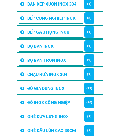
BÀN XẾP XUÔN INOX 304
(1)
BẾP CÔNG NGHIỆP INOX
(8)
BẾP GA 3 HỌNG INOX
(1)
BỘ BÀN INOX
(1)
BỘ BÀN TRÒN INOX
(2)
CHẬU RỬA INOX 304
(1)
ĐỒ GIA DỤNG INOX
(11)
ĐỒ INOX CÔNG NGIỆP
(18)
GHẾ DỰA LƯNG INOX
(3)
GHẾ ĐẨU LÙN CAO 30CM
(1)