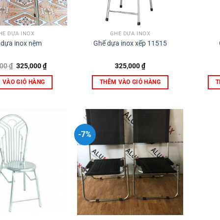
HẾ DỰA INOX
GHẾ DỰA INOX
 dựa inox nệm
Ghế dựa inox xếp 11515
Giá
Giá
000
₫
325,000
₫
325,000
₫
gốc
hiện
là:
tại
 VÀO GIỎ HÀNG
THÊM VÀO GIỎ HÀNG
T
370,000 ₫.
là:
325,000 ₫.
-7%