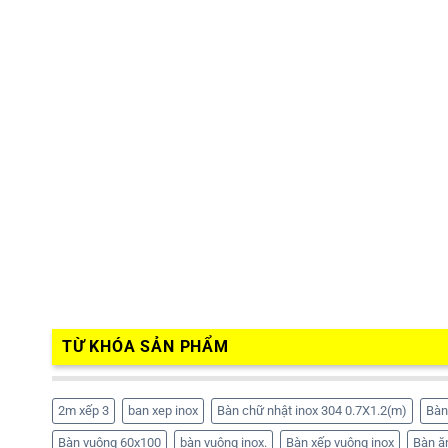
TỪ KHÓA SẢN PHẨM
2m xếp 3
ban xep inox
Bàn chữ nhật inox 304 0.7X1.2(m)
Bàn
Bàn vuông 60x100
bàn vuông inox.
Bàn xếp vuông inox
Bàn ă