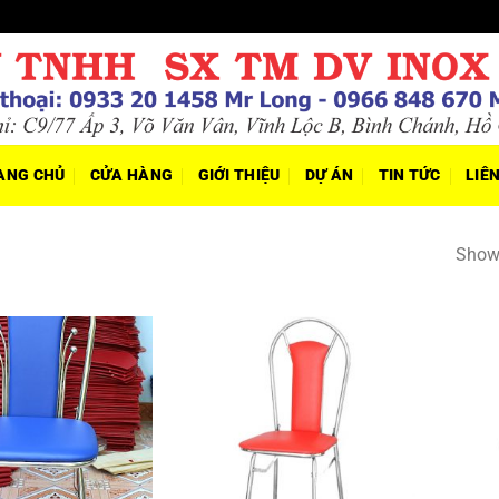
ANG CHỦ
CỬA HÀNG
GIỚI THIỆU
DỰ ÁN
TIN TỨC
LIÊ
Showi