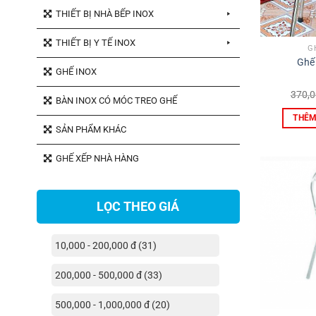
THIẾT BỊ NHÀ BẾP INOX
THIẾT BỊ Y TẾ INOX
G
Ghế
GHẾ INOX
370,
BÀN INOX CÓ MÓC TREO GHẾ
THÊM
SẢN PHẨM KHÁC
GHẾ XẾP NHÀ HÀNG
LỌC THEO GIÁ
10,000 - 200,000 đ (31)
200,000 - 500,000 đ (33)
500,000 - 1,000,000 đ (20)