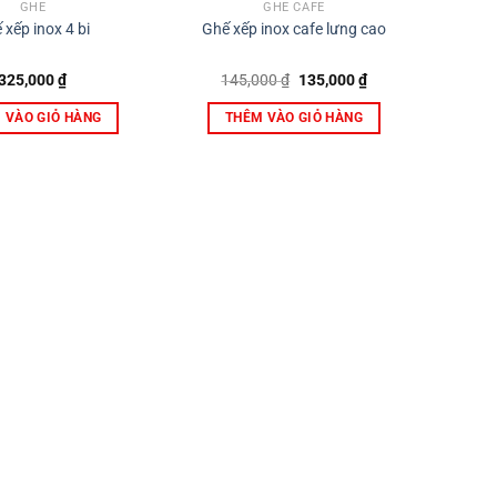
GHẾ
GHẾ CAFE
 xếp inox 4 bi
Ghế xếp inox cafe lưng cao
Giá
Giá
325,000
₫
145,000
₫
135,000
₫
gốc
hiện
là:
tại
 VÀO GIỎ HÀNG
THÊM VÀO GIỎ HÀNG
145,000 ₫.
là:
135,000 ₫.