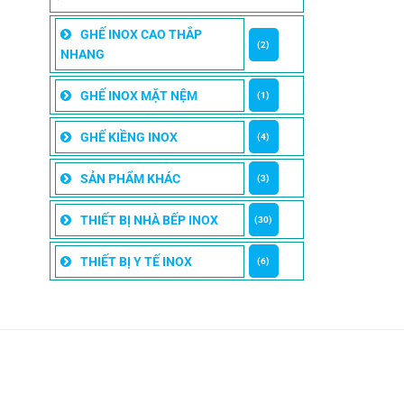
GHẾ INOX CAO THẮP
(2)
NHANG
GHẾ INOX MẶT NỆM
(1)
GHẾ KIỀNG INOX
(4)
SẢN PHẨM KHÁC
(3)
THIẾT BỊ NHÀ BẾP INOX
(30)
THIẾT BỊ Y TẾ INOX
(6)