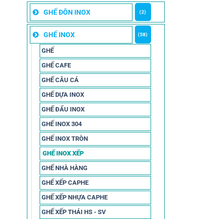
GHẾ ĐÔN INOX
(2)
GHẾ INOX
(58)
GHẾ
GHẾ CAFE
GHẾ CÂU CÁ
GHẾ DỰA INOX
GHẾ ĐẨU INOX
GHẾ INOX 304
GHẾ INOX TRÒN
GHẾ INOX XẾP
GHẾ NHÀ HÀNG
GHẾ XẾP CAPHE
GHẾ XẾP NHỰA CAPHE
GHẾ XẾP THÁI HS - SV