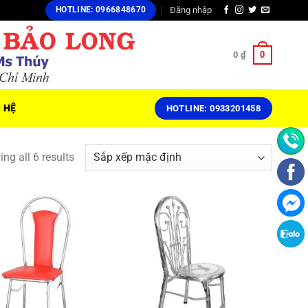
Đăng nhập
HOTLINE: 0966848670
0
0
₫
N HỆ
HOTLINE: 0933201458
ng all 6 results