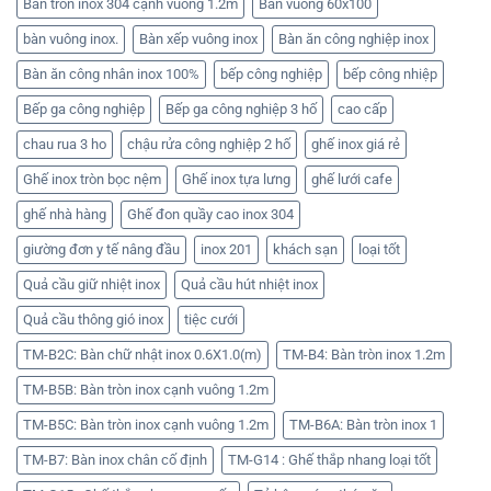
Bàn tròn inox 304 cạnh vuông 1.2m
Bàn vuông 60x100
bàn vuông inox.
Bàn xếp vuông inox
Bàn ăn công nghiệp inox
Bàn ăn công nhân inox 100%
bếp công nghiệp
bếp công nhiệp
Bếp ga công nghiệp
Bếp ga công nghiệp 3 hố
cao cấp
chau rua 3 ho
chậu rửa công nghiệp 2 hố
ghế inox giá rẻ
Ghế inox tròn bọc nệm
Ghế inox tựa lưng
ghế lưới cafe
ghế nhà hàng
Ghế đon quầy cao inox 304
giường đơn y tế nâng đầu
inox 201
khách sạn
loại tốt
Quả cầu giữ nhiệt inox
Quả cầu hút nhiệt inox
Quả cầu thông gió inox
tiệc cưới
TM-B2C: Bàn chữ nhật inox 0.6X1.0(m)
TM-B4: Bàn tròn inox 1.2m
TM-B5B: Bàn tròn inox cạnh vuông 1.2m
TM-B5C: Bàn tròn inox cạnh vuông 1.2m
TM-B6A: Bàn tròn inox 1
TM-B7: Bàn inox chân cố định
TM-G14 : Ghế thắp nhang loại tốt