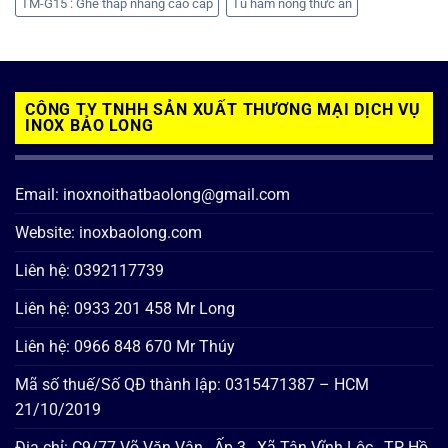
TM-G15 : Ghế thắp nhang cao cấp
Tủ hâm nóng thức ăn
CÔNG TY TNHH SẢN XUẤT THƯƠNG MẠI DỊCH VỤ
INOX BẢO LONG
Email: inoxnoithatbaolong@gmail.com
Website: inoxbaolong.com
Liên hệ: 0392117739
Liên hệ: 0933 201 458 Mr Long
Liên hệ: 0966 848 670 Mr Thúy
Mã số thuế/Số QĐ thành lập: 0315471387 – HCM
21/10/2019
Địa chỉ: C9/77 Võ Văn Vân , Ấp 3 , Xã Tân Vĩnh Lộc , TP Hồ