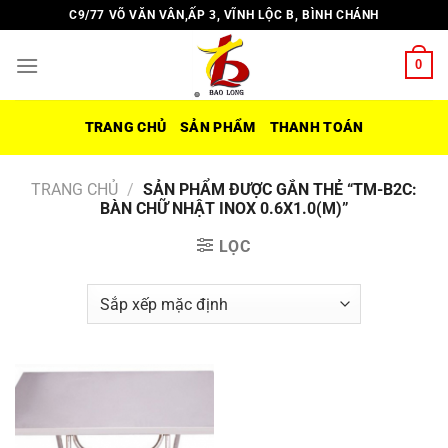
Chuyển
C9/77 VÕ VĂN VÂN,ẤP 3, VĨNH LỘC B, BÌNH CHÁNH
đến
nội
0
dung
TRANG CHỦ
SẢN PHẨM
THANH TOÁN
TRANG CHỦ
/
SẢN PHẨM ĐƯỢC GẮN THẺ “TM-B2C:
BÀN CHỮ NHẬT INOX 0.6X1.0(M)”
LỌC