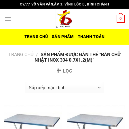
Chuyển
C9/77 VÕ VĂN VÂN,ẤP 3, VĨNH LỘC B, BÌNH CHÁNH
đến
nội
0
dung
TRANG CHỦ
SẢN PHẨM
THANH TOÁN
TRANG CHỦ
/
SẢN PHẨM ĐƯỢC GẮN THẺ “BÀN CHỮ
NHẬT INOX 304 0.7X1.2(M)”
LỌC