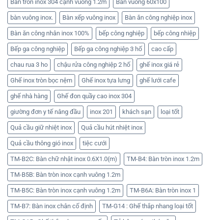
Bàn tròn inox 304 cạnh vuông 1.2m
Bàn vuông 60x100
bàn vuông inox.
Bàn xếp vuông inox
Bàn ăn công nghiệp inox
Bàn ăn công nhân inox 100%
bếp công nghiệp
bếp công nhiệp
Bếp ga công nghiệp
Bếp ga công nghiệp 3 hố
cao cấp
chau rua 3 ho
chậu rửa công nghiệp 2 hố
ghế inox giá rẻ
Ghế inox tròn bọc nệm
Ghế inox tựa lưng
ghế lưới cafe
ghế nhà hàng
Ghế đon quầy cao inox 304
giường đơn y tế nâng đầu
inox 201
khách sạn
loại tốt
Quả cầu giữ nhiệt inox
Quả cầu hút nhiệt inox
Quả cầu thông gió inox
tiệc cưới
TM-B2C: Bàn chữ nhật inox 0.6X1.0(m)
TM-B4: Bàn tròn inox 1.2m
TM-B5B: Bàn tròn inox cạnh vuông 1.2m
TM-B5C: Bàn tròn inox cạnh vuông 1.2m
TM-B6A: Bàn tròn inox 1
TM-B7: Bàn inox chân cố định
TM-G14 : Ghế thắp nhang loại tốt