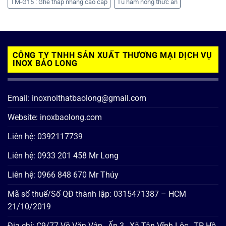
TM-G15 : Ghế thắp nhang cao cấp
Tủ hâm nóng thức ăn
CÔNG TY TNHH SẢN XUẤT THƯƠNG MẠI DỊCH VỤ
INOX BẢO LONG
Email: inoxnoithatbaolong@gmail.com
Website: inoxbaolong.com
Liên hệ: 0392117739
Liên hệ: 0933 201 458 Mr Long
Liên hệ: 0966 848 670 Mr Thúy
Mã số thuế/Số QĐ thành lập: 0315471387 – HCM
21/10/2019
Địa chỉ: C9/77 Võ Văn Vân , Ấp 3 , Xã Tân Vĩnh Lộc , TP Hồ