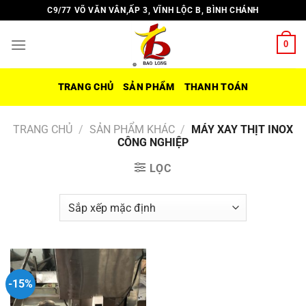
Chuyển
C9/77 VÕ VĂN VÂN,ẤP 3, VĨNH LỘC B, BÌNH CHÁNH
đến
nội
0
dung
TRANG CHỦ
SẢN PHẨM
THANH TOÁN
TRANG CHỦ
/
SẢN PHẨM KHÁC
/
MÁY XAY THỊT INOX
CÔNG NGHIỆP
LỌC
-15%