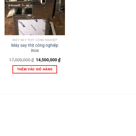
MÁY XAY THỊT CÔNG NGHIỆP
Máy say thịt công nghiệp
inox
Giá
Giá
17,000,000
₫
14,500,000
₫
gốc
hiện
là:
tại
THÊM VÀO GIỎ HÀNG
17,000,000 ₫.
là:
14,500,000 ₫.