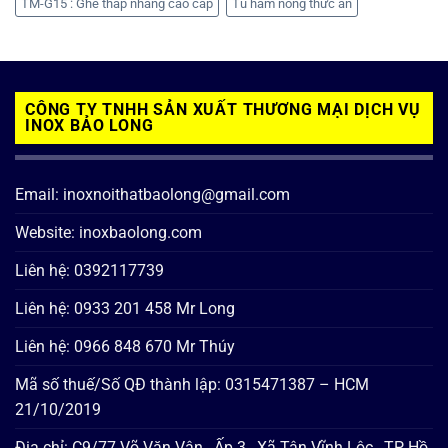
TM-G15 : Ghế thắp nhang cao cấp
Tủ hâm nóng thức ăn
CÔNG TY TNHH SẢN XUẤT THƯƠNG MẠI DỊCH VỤ
INOX BẢO LONG
Email: inoxnoithatbaolong@gmail.com
Website: inoxbaolong.com
Liên hệ: 0392117739
Liên hệ: 0933 201 458 Mr Long
Liên hệ: 0966 848 670 Mr Thúy
Mã số thuế/Số QĐ thành lập: 0315471387 – HCM
21/10/2019
Địa chỉ: C9/77 Võ Văn Vân , Ấp 3 , Xã Tân Vĩnh Lộc , TP Hồ