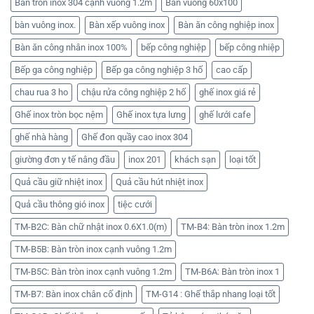
Bàn tròn inox 304 cạnh vuông 1.2m
Bàn vuông 60x100
bàn vuông inox.
Bàn xếp vuông inox
Bàn ăn công nghiệp inox
Bàn ăn công nhân inox 100%
bếp công nghiệp
bếp công nhiệp
Bếp ga công nghiệp
Bếp ga công nghiệp 3 hố
cao cấp
chau rua 3 ho
chậu rửa công nghiệp 2 hố
ghế inox giá rẻ
Ghế inox tròn bọc nệm
Ghế inox tựa lưng
ghế lưới cafe
ghế nhà hàng
Ghế đon quầy cao inox 304
giường đơn y tế nâng đầu
inox 201
khách sạn
loại tốt
Quả cầu giữ nhiệt inox
Quả cầu hút nhiệt inox
Quả cầu thông gió inox
tiệc cưới
TM-B2C: Bàn chữ nhật inox 0.6X1.0(m)
TM-B4: Bàn tròn inox 1.2m
TM-B5B: Bàn tròn inox cạnh vuông 1.2m
TM-B5C: Bàn tròn inox cạnh vuông 1.2m
TM-B6A: Bàn tròn inox 1
TM-B7: Bàn inox chân cố định
TM-G14 : Ghế thắp nhang loại tốt