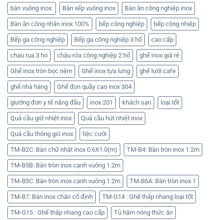
bàn vuông inox.
Bàn xếp vuông inox
Bàn ăn công nghiệp inox
Bàn ăn công nhân inox 100%
bếp công nghiệp
bếp công nhiệp
Bếp ga công nghiệp
Bếp ga công nghiệp 3 hố
cao cấp
chau rua 3 ho
chậu rửa công nghiệp 2 hố
ghế inox giá rẻ
Ghế inox tròn bọc nệm
Ghế inox tựa lưng
ghế lưới cafe
ghế nhà hàng
Ghế đon quầy cao inox 304
giường đơn y tế nâng đầu
inox 201
khách sạn
loại tốt
Quả cầu giữ nhiệt inox
Quả cầu hút nhiệt inox
Quả cầu thông gió inox
tiệc cưới
TM-B2C: Bàn chữ nhật inox 0.6X1.0(m)
TM-B4: Bàn tròn inox 1.2m
TM-B5B: Bàn tròn inox cạnh vuông 1.2m
TM-B5C: Bàn tròn inox cạnh vuông 1.2m
TM-B6A: Bàn tròn inox 1
TM-B7: Bàn inox chân cố định
TM-G14 : Ghế thắp nhang loại tốt
TM-G15 : Ghế thắp nhang cao cấp
Tủ hâm nóng thức ăn