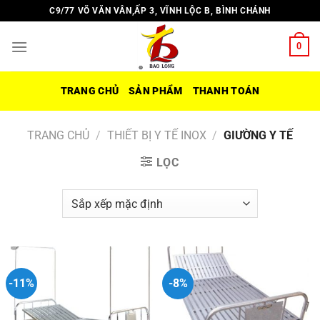
Chuyển
C9/77 VÕ VĂN VÂN,ẤP 3, VĨNH LỘC B, BÌNH CHÁNH
đến
nội
0
dung
TRANG CHỦ
SẢN PHẨM
THANH TOÁN
TRANG CHỦ
/
THIẾT BỊ Y TẾ INOX
/
GIƯỜNG Y TẾ
LỌC
-11%
-8%