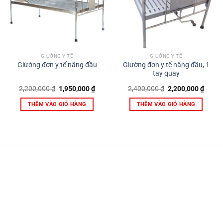
GIƯỜNG Y TẾ
GIƯỜNG Y TẾ
Giường đơn y tế nâng đầu, 1
Giường đơn y tế nâng đầu
tay quay
Giá
Giá
Giá
Giá
2,200,000
₫
1,950,000
₫
2,400,000
₫
2,200,000
₫
gốc
hiện
gốc
hiện
là:
tại
là:
tại
THÊM VÀO GIỎ HÀNG
THÊM VÀO GIỎ HÀNG
2,200,000 ₫.
là:
2,400,000 ₫.
là:
1,950,000 ₫.
2,200,