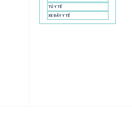
TỦ Y TẾ
XE ĐẨY Y TẾ