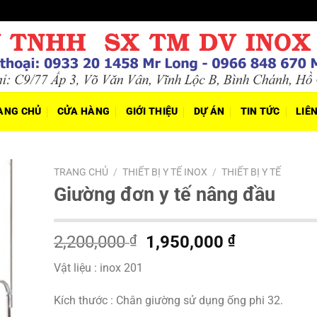
ANG CHỦ
CỬA HÀNG
GIỚI THIỆU
DỰ ÁN
TIN TỨC
LIÊ
TRANG CHỦ
/
THIẾT BỊ Y TẾ INOX
/
THIẾT BỊ Y TẾ
Giường đơn y tế nâng đầu
Giá
Giá
2,200,000
₫
1,950,000
₫
gốc
hiện
Vật liệu : inox 201
là:
tại
2,200,000 ₫.
là:
Kích thước : Chân giường sử dụng ống phi 32.
1,950,000 