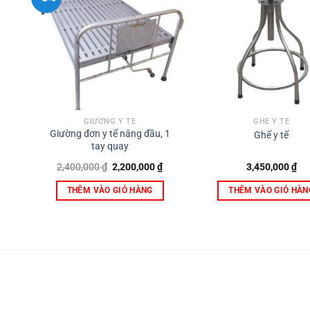
GIƯỜNG Y TẾ
GHẾ Y TẾ
Giường đơn y tế nâng đầu, 1
Ghế y tế
tay quay
Giá
Giá
2,400,000
₫
2,200,000
₫
3,450,000
₫
gốc
hiện
là:
tại
THÊM VÀO GIỎ HÀNG
THÊM VÀO GIỎ HÀN
2,400,000 ₫.
là:
2,200,000 ₫.