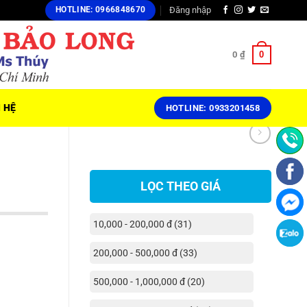
Đăng nhập
HOTLINE: 0966848670
0
0
₫
N HỆ
HOTLINE: 0933201458
LỌC THEO GIÁ
10,000 - 200,000 đ (31)
200,000 - 500,000 đ (33)
500,000 - 1,000,000 đ (20)
₫.