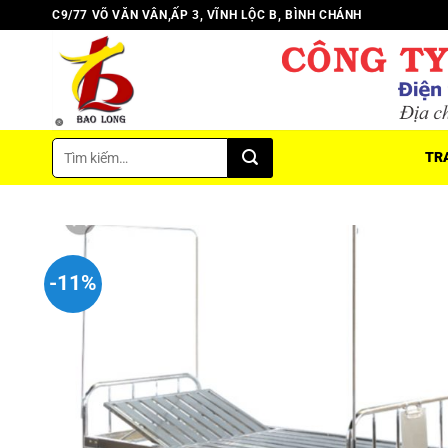
Chuyển
C9/77 VÕ VĂN VÂN,ẤP 3, VĨNH LỘC B, BÌNH CHÁNH
đến
nội
dung
Tìm
TR
kiếm:
-11%