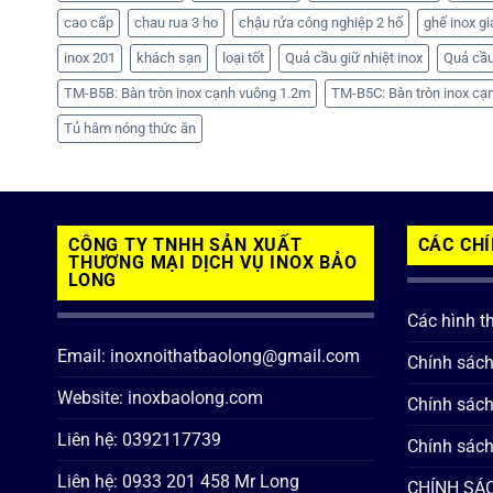
cao cấp
chau rua 3 ho
chậu rửa công nghiệp 2 hố
ghế inox gi
inox 201
khách sạn
loại tốt
Quả cầu giữ nhiệt inox
Quả cầu
TM-B5B: Bàn tròn inox cạnh vuông 1.2m
TM-B5C: Bàn tròn inox cạ
Tủ hâm nóng thức ăn
CÔNG TY TNHH SẢN XUẤT
CÁC CH
THƯƠNG MẠI DỊCH VỤ INOX BẢO
LONG
Các hình t
Email: inoxnoithatbaolong@gmail.com
Chính sác
Website: inoxbaolong.com
Chính sách
Liên hệ: 0392117739
Chính sách
Liên hệ: 0933 201 458 Mr Long
CHÍNH SÁC