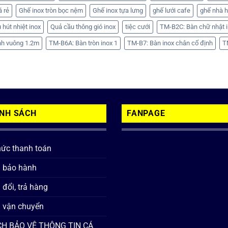
á rẻ
Ghế inox tròn bọc nệm
Ghế inox tựa lưng
ghế lưới cafe
ghế nhà 
 hút nhiệt inox
Quả cầu thông gió inox
tiệc cưới
TM-B2C: Bàn chữ nhật i
nh vuông 1.2m
TM-B6A: Bàn tròn inox 1
TM-B7: Bàn inox chân cố định
T
ÍNH SÁCH
FANPAGE
hức thanh toán
h bảo hành
 đổi, trả hàng
 vận chuyển
H BẢO VỆ THÔNG TIN CÁ