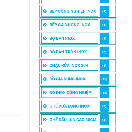
BẾP CÔNG NGHIỆP INOX
(8)
BẾP GA 3 HỌNG INOX
(1)
BỘ BÀN INOX
(1)
BỘ BÀN TRÒN INOX
(2)
CHẬU RỬA INOX 304
(1)
ĐỒ GIA DỤNG INOX
(11)
ĐỒ INOX CÔNG NGIỆP
(18)
GHẾ DỰA LƯNG INOX
(3)
GHẾ ĐẨU LÙN CAO 30CM
(1)