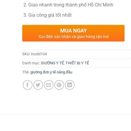
Giao nhanh trong thành phố Hồ Chí Minh
Gia công giá tốt nhất
MUA NGAY
Gọi điện xác nhận và giao hàng tận nơi
SKU:
inoxbl104
Danh mục:
GIƯỜNG Y TẾ
,
THIẾT BỊ Y TẾ
Thẻ:
giường đơn y tế nâng đầu