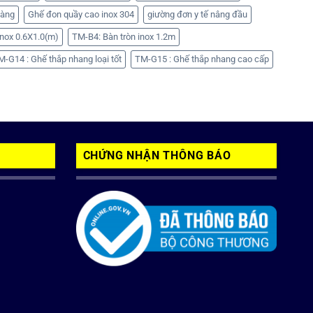
hàng
Ghế đon quầy cao inox 304
giường đơn y tế nâng đầu
nox 0.6X1.0(m)
TM-B4: Bàn tròn inox 1.2m
M-G14 : Ghế thắp nhang loại tốt
TM-G15 : Ghế thắp nhang cao cấp
CHỨNG NHẬN THÔNG BÁO