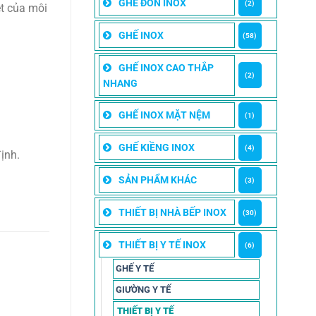
GHẾ ĐÔN INOX
(2)
ét của môi
GHẾ INOX
(58)
GHẾ INOX CAO THẮP
(2)
NHANG
GHẾ INOX MẶT NỆM
(1)
GHẾ KIỀNG INOX
(4)
ịnh.
SẢN PHẨM KHÁC
(3)
THIẾT BỊ NHÀ BẾP INOX
(30)
THIẾT BỊ Y TẾ INOX
(6)
GHẾ Y TẾ
GIƯỜNG Y TẾ
THIẾT BỊ Y TẾ