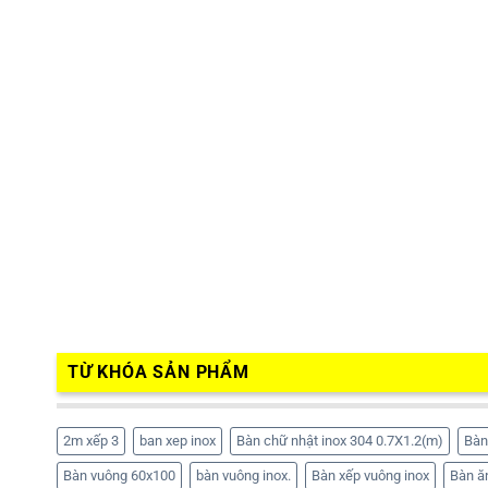
TỪ KHÓA SẢN PHẨM
2m xếp 3
ban xep inox
Bàn chữ nhật inox 304 0.7X1.2(m)
Bàn
Bàn vuông 60x100
bàn vuông inox.
Bàn xếp vuông inox
Bàn ă