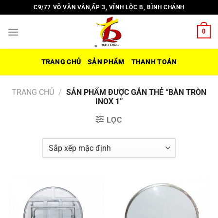
Chuyển
C9/77 VÕ VĂN VÂN,ẤP 3, VĨNH LỘC B, BÌNH CHÁNH
đến
nội
0
dung
TRANG CHỦ
SẢN PHẨM
THANH TOÁN
TRANG CHỦ
/
SẢN PHẨM ĐƯỢC GẮN THẺ “BÀN TRÒN
INOX 1”
LỌC