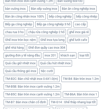
Bàn tròn inox 304 cạnh vuông 1.2m
Bàn vuông 60x100
bàn vuông inox.
Bàn xếp vuông inox
Bàn ăn công nghiệp inox
Bàn ăn công nhân inox 100%
bếp công nghiệp
bếp công nhiệp
Bếp ga công nghiệp
Bếp ga công nghiệp 3 hố
cao cấp
chau rua 3 ho
chậu rửa công nghiệp 2 hố
ghế inox giá rẻ
Ghế inox tròn bọc nệm
Ghế inox tựa lưng
ghế lưới cafe
ghế nhà hàng
Ghế đon quầy cao inox 304
giường đơn y tế nâng đầu
inox 201
khách sạn
loại tốt
Quả cầu giữ nhiệt inox
Quả cầu hút nhiệt inox
Quả cầu thông gió inox
tiệc cưới
TM-B2C: Bàn chữ nhật inox 0.6X1.0(m)
TM-B4: Bàn tròn inox 1.2m
TM-B5B: Bàn tròn inox cạnh vuông 1.2m
TM-B5C: Bàn tròn inox cạnh vuông 1.2m
TM-B6A: Bàn tròn inox 1
TM-B7: Bàn inox chân cố định
TM-G14 : Ghế thắp nhang loại tốt