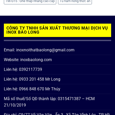
TM-G15 : Ghế thắp nhang cao cấp
Tủ hâm nóng thức ăn
CÔNG TY TNHH SẢN XUẤT THƯƠNG MẠI DỊCH VỤ
INOX BẢO LONG
Email: inoxnoithatbaolong@gmail.com
Website: inoxbaolong.com
Liên hệ: 0392117739
Liên hệ: 0933 201 458 Mr Long
Liên hệ: 0966 848 670 Mr Thúy
Mã số thuế/Số QĐ thành lập: 0315471387 – HCM
21/10/2019
Địa chỉ: C9/77 Võ Văn Vân , Ấp 3 , Xã Tân Vĩnh Lộc , TP Hồ