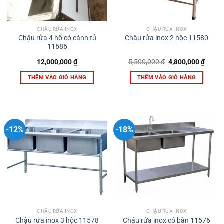
CHẬU RỬA INOX
CHẬU RỬA INOX
Chậu rửa 4 hố có cánh tủ
Chậu rửa inox 2 hộc 11580
11686
Giá
Giá
12,000,000
₫
5,500,000
₫
4,800,000
₫
gốc
hiện
là:
tại
THÊM VÀO GIỎ HÀNG
THÊM VÀO GIỎ HÀNG
5,500,000 ₫.
là:
4,800,
-12%
-18%
CHẬU RỬA INOX
CHẬU RỬA INOX
Chậu rửa inox 3 hộc 11578
Chậu rửa inox có bàn 11576