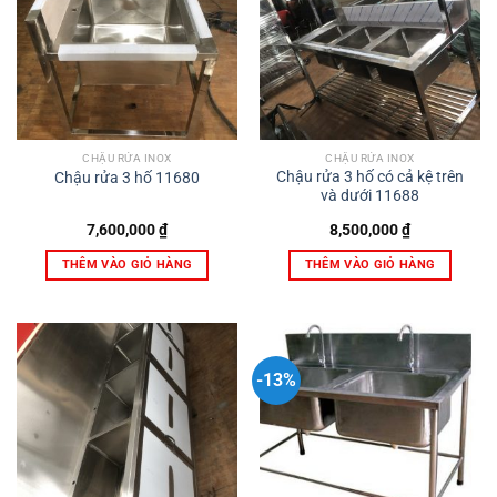
CHẬU RỬA INOX
CHẬU RỬA INOX
Chậu rửa 3 hố có cả kệ trên
Chậu rửa 3 hố 11680
và dưới 11688
7,600,000
₫
8,500,000
₫
THÊM VÀO GIỎ HÀNG
THÊM VÀO GIỎ HÀNG
-13%