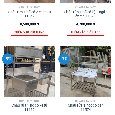
CHẬU RỬA INOX
CHẬU RỬA INOX
Chậu rửa 1 hố có 2 cánh tủ
Chậu rửa 1 hố có kệ 2 ngăn
11647
ở trên 11678
8,500,000
₫
4,700,000
₫
THÊM VÀO GIỎ HÀNG
THÊM VÀO GIỎ HÀNG
-5%
-7%
CHẬU RỬA INOX
CHẬU RỬA INOX
Chậu rửa 1 hố có kệ tủ
Chậu rửa 1 hộc có bàn
11659
11574