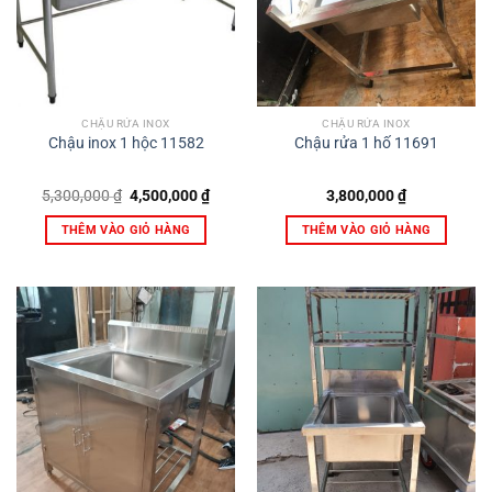
CHẬU RỬA INOX
CHẬU RỬA INOX
Chậu inox 1 hộc 11582
Chậu rửa 1 hố 11691
Giá
Giá
5,300,000
₫
4,500,000
₫
3,800,000
₫
gốc
hiện
là:
tại
THÊM VÀO GIỎ HÀNG
THÊM VÀO GIỎ HÀNG
5,300,000 ₫.
là:
4,500,000 ₫.