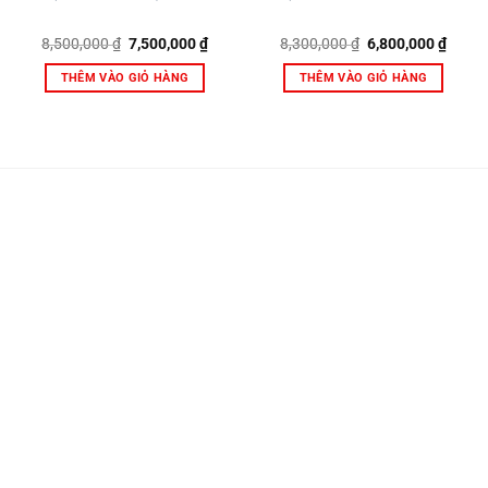
Giá
Giá
Giá
Giá
8,500,000
₫
7,500,000
₫
8,300,000
₫
6,800,000
₫
gốc
hiện
gốc
hiện
là:
tại
là:
tại
THÊM VÀO GIỎ HÀNG
THÊM VÀO GIỎ HÀNG
8,500,000 ₫.
là:
8,300,000 ₫.
là:
7,500,000 ₫.
6,800,