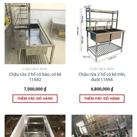
CHẬU RỬA INOX
CHẬU RỬA INOX
Chậu rửa 2 hố có bàn, có kệ
Chậu rửa 2 hố có kệ trên,
11682
dưới 11694
7,500,000
₫
6,800,000
₫
THÊM VÀO GIỎ HÀNG
THÊM VÀO GIỎ HÀNG