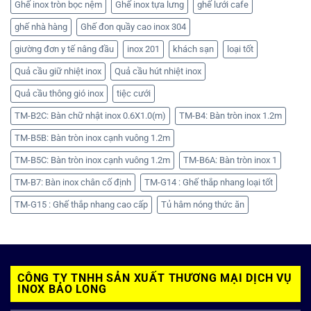
Ghế inox tròn bọc nệm
Ghế inox tựa lưng
ghế lưới cafe
ghế nhà hàng
Ghế đon quầy cao inox 304
giường đơn y tế nâng đầu
inox 201
khách sạn
loại tốt
Quả cầu giữ nhiệt inox
Quả cầu hút nhiệt inox
Quả cầu thông gió inox
tiệc cưới
TM-B2C: Bàn chữ nhật inox 0.6X1.0(m)
TM-B4: Bàn tròn inox 1.2m
TM-B5B: Bàn tròn inox cạnh vuông 1.2m
TM-B5C: Bàn tròn inox cạnh vuông 1.2m
TM-B6A: Bàn tròn inox 1
TM-B7: Bàn inox chân cố định
TM-G14 : Ghế thắp nhang loại tốt
TM-G15 : Ghế thắp nhang cao cấp
Tủ hâm nóng thức ăn
CÔNG TY TNHH SẢN XUẤT THƯƠNG MẠI DỊCH VỤ
INOX BẢO LONG