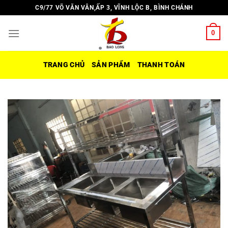
Chuyển
C9/77 VÕ VĂN VÂN,ẤP 3, VĨNH LỘC B, BÌNH CHÁNH
đến
nội
0
dung
TRANG CHỦ
SẢN PHẨM
THANH TOÁN