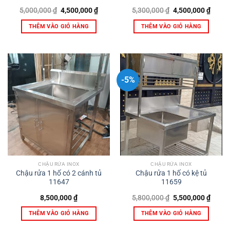
Giá
Giá
Giá
Giá
5,000,000
₫
4,500,000
₫
5,300,000
₫
4,500,000
₫
gốc
hiện
gốc
hiện
là:
tại
là:
tại
THÊM VÀO GIỎ HÀNG
THÊM VÀO GIỎ HÀNG
5,000,000 ₫.
là:
5,300,000 ₫.
là:
4,500,000 ₫.
4,500,
-5%
CHẬU RỬA INOX
CHẬU RỬA INOX
Chậu rửa 1 hố có 2 cánh tủ
Chậu rửa 1 hố có kệ tủ
11647
11659
Giá
Giá
8,500,000
₫
5,800,000
₫
5,500,000
₫
gốc
hiện
là:
tại
THÊM VÀO GIỎ HÀNG
THÊM VÀO GIỎ HÀNG
5,800,000 ₫.
là:
5,500,