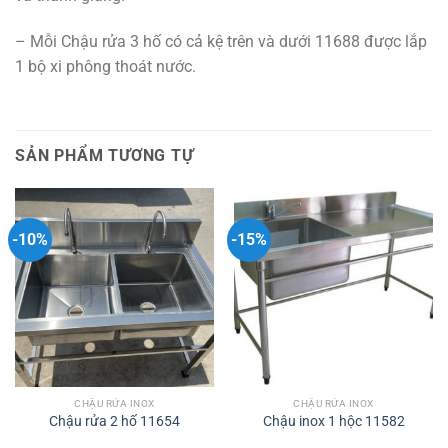
– Mỗi Chậu rửa 3 hố có cả kệ trên và dưới 11688 được lắp
1 bộ xi phông thoát nước.
SẢN PHẨM TƯƠNG TỰ
-10%
-15%
CHẬU RỬA INOX
CHẬU RỬA INOX
Chậu rửa 2 hố 11654
Chậu inox 1 hộc 11582