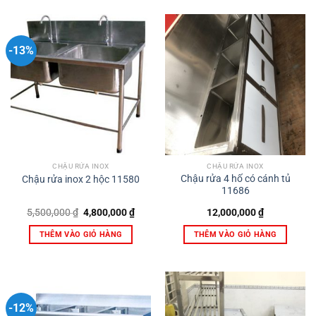
-13%
CHẬU RỬA INOX
CHẬU RỬA INOX
Chậu rửa 4 hố có cánh tủ
Chậu rửa inox 2 hộc 11580
11686
Giá
Giá
5,500,000
₫
4,800,000
₫
12,000,000
₫
gốc
hiện
là:
tại
THÊM VÀO GIỎ HÀNG
THÊM VÀO GIỎ HÀNG
5,500,000 ₫.
là:
4,800,000 ₫.
-12%