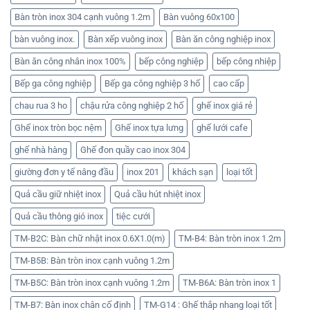
Bàn tròn inox 304 cạnh vuông 1.2m
Bàn vuông 60x100
bàn vuông inox.
Bàn xếp vuông inox
Bàn ăn công nghiệp inox
Bàn ăn công nhân inox 100%
bếp công nghiệp
bếp công nhiệp
Bếp ga công nghiệp
Bếp ga công nghiệp 3 hố
cao cấp
chau rua 3 ho
chậu rửa công nghiệp 2 hố
ghế inox giá rẻ
Ghế inox tròn bọc nệm
Ghế inox tựa lưng
ghế lưới cafe
ghế nhà hàng
Ghế đon quầy cao inox 304
giường đơn y tế nâng đầu
inox 201
khách sạn
loại tốt
Quả cầu giữ nhiệt inox
Quả cầu hút nhiệt inox
Quả cầu thông gió inox
tiệc cưới
TM-B2C: Bàn chữ nhật inox 0.6X1.0(m)
TM-B4: Bàn tròn inox 1.2m
TM-B5B: Bàn tròn inox cạnh vuông 1.2m
TM-B5C: Bàn tròn inox cạnh vuông 1.2m
TM-B6A: Bàn tròn inox 1
TM-B7: Bàn inox chân cố định
TM-G14 : Ghế thắp nhang loại tốt