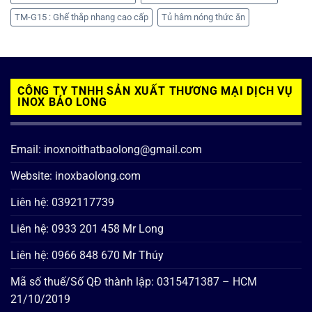
TM-G15 : Ghế thắp nhang cao cấp
Tủ hâm nóng thức ăn
CÔNG TY TNHH SẢN XUẤT THƯƠNG MẠI DỊCH VỤ
INOX BẢO LONG
Email: inoxnoithatbaolong@gmail.com
Website: inoxbaolong.com
Liên hệ: 0392117739
Liên hệ: 0933 201 458 Mr Long
Liên hệ: 0966 848 670 Mr Thúy
Mã số thuế/Số QĐ thành lập: 0315471387 – HCM
21/10/2019