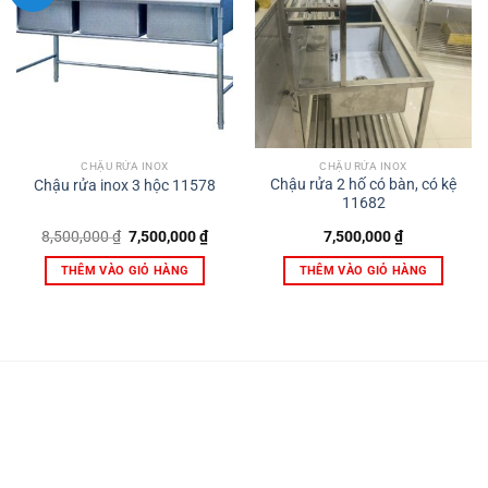
CHẬU RỬA INOX
CHẬU RỬA INOX
Chậu rửa 2 hố có bàn, có kệ
Chậu rửa inox 3 hộc 11578
11682
Giá
Giá
8,500,000
₫
7,500,000
₫
7,500,000
₫
gốc
hiện
là:
tại
THÊM VÀO GIỎ HÀNG
THÊM VÀO GIỎ HÀNG
8,500,000 ₫.
là:
7,500,000 ₫.