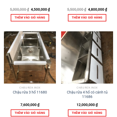
Giá
Giá
Giá
Giá
5,300,000
₫
4,500,000
₫
5,500,000
₫
4,800,000
₫
gốc
hiện
gốc
hiện
là:
tại
là:
tại
THÊM VÀO GIỎ HÀNG
THÊM VÀO GIỎ HÀNG
5,300,000 ₫.
là:
5,500,000 ₫.
là:
4,500,000 ₫.
4,800,
CHẬU RỬA INOX
CHẬU RỬA INOX
Chậu rửa 4 hố có cánh tủ
Chậu rửa 3 hố 11680
11686
7,600,000
₫
12,000,000
₫
THÊM VÀO GIỎ HÀNG
THÊM VÀO GIỎ HÀNG