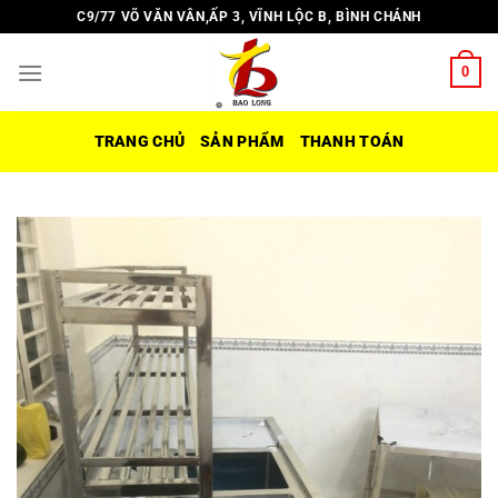
Chuyển
C9/77 VÕ VĂN VÂN,ẤP 3, VĨNH LỘC B, BÌNH CHÁNH
đến
nội
0
dung
TRANG CHỦ
SẢN PHẨM
THANH TOÁN