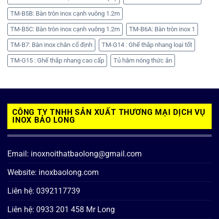
TM-B5B: Bàn tròn inox cạnh vuông 1.2m
TM-B5C: Bàn tròn inox cạnh vuông 1.2m
TM-B6A: Bàn tròn inox 1
TM-B7: Bàn inox chân cố định
TM-G14 : Ghế thắp nhang loại tốt
TM-G15 : Ghế thắp nhang cao cấp
Tủ hâm nóng thức ăn
CÔNG TY TNHH SẢN XUẤT THƯƠNG MẠI DỊCH VỤ
INOX BẢO LONG
Email: inoxnoithatbaolong@gmail.com
Website: inoxbaolong.com
Liên hệ: 0392117739
Liên hệ: 0933 201 458 Mr Long