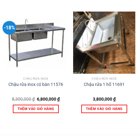
-18%
CHẬU RỬA INOX
CHẬU RỬA INOX
Chậu rửa inox có bàn 11576
Chậu rửa 1 hố 11691
Giá
Giá
8,300,000
₫
6,800,000
₫
3,800,000
₫
gốc
hiện
là:
tại
THÊM VÀO GIỎ HÀNG
THÊM VÀO GIỎ HÀNG
8,300,000 ₫.
là:
6,800,000 ₫.