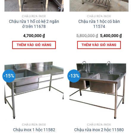
CHẬU RỬA INOX
CHẬU RỬA INOX
Chậu rửa 1 hố có kệ 2 ngăn
Chậu rửa 1 hộc có bàn
ở trên 11678
11574
Giá
Giá
4,700,000
₫
5,800,000
₫
5,400,000
₫
gốc
hiện
là:
tại
THÊM VÀO GIỎ HÀNG
THÊM VÀO GIỎ HÀNG
5,800,000 ₫.
là:
5,400,
-15%
-13%
CHẬU RỬA INOX
CHẬU RỬA INOX
Chậu inox 1 hộc 11582
Chậu rửa inox 2 hộc 11580