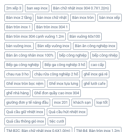
2m xếp 3
ban xep inox
Bàn chữ nhật inox 304 0.7X1.2(m)
Bàn inox 2 tầng
bàn inox chữ nhật
Bàn inox tròn
bàn inox xếp
Bàn tròn inox 1
Bàn tròn inox 304 1
Bàn tròn inox 304 cạnh vuông 1.2m
Bàn vuông 60x100
bàn vuông inox.
Bàn xếp vuông inox
Bàn ăn công nghiệp inox
Bàn ăn công nhân inox 100%
bếp công nghiệp
bếp công nhiệp
Bếp ga công nghiệp
Bếp ga công nghiệp 3 hố
cao cấp
chau rua 3 ho
chậu rửa công nghiệp 2 hố
ghế inox giá rẻ
Ghế inox tròn bọc nệm
Ghế inox tựa lưng
ghế lưới cafe
ghế nhà hàng
Ghế đon quầy cao inox 304
giường đơn y tế nâng đầu
inox 201
khách sạn
loại tốt
Quả cầu giữ nhiệt inox
Quả cầu hút nhiệt inox
Quả cầu thông gió inox
tiệc cưới
TM-B2C: Bàn chữ nhật inox 0.6X1.0(m)
TM-B4: Bàn tròn inox 1.2m