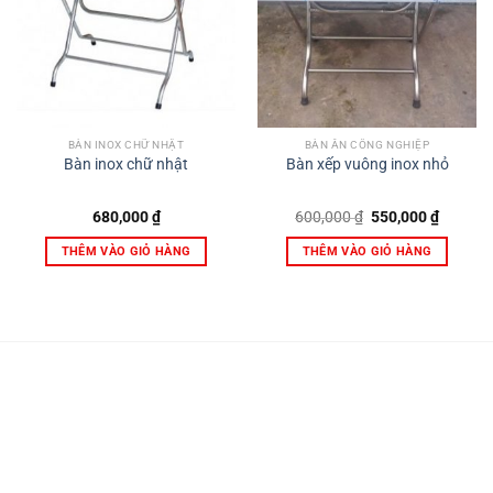
BÀN INOX CHỮ NHẬT
BÀN ĂN CÔNG NGHIỆP
Bàn inox chữ nhật
Bàn xếp vuông inox nhỏ
Giá
Giá
680,000
₫
600,000
₫
550,000
₫
gốc
hiện
là:
tại
THÊM VÀO GIỎ HÀNG
THÊM VÀO GIỎ HÀNG
600,000 ₫.
là:
550,000