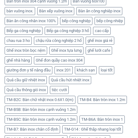
Bàn tròn inox 304 cạnh vuông 1.2m
Bàn vuông 60x100
bàn vuông inox.
Bàn xếp vuông inox
Bàn ăn công nghiệp inox
Bàn ăn công nhân inox 100%
bếp công nghiệp
bếp công nhiệp
Bếp ga công nghiệp
Bếp ga công nghiệp 3 hố
cao cấp
chau rua 3 ho
chậu rửa công nghiệp 2 hố
ghế inox giá rẻ
Ghế inox tròn bọc nệm
Ghế inox tựa lưng
ghế lưới cafe
ghế nhà hàng
Ghế đon quầy cao inox 304
giường đơn y tế nâng đầu
inox 201
khách sạn
loại tốt
Quả cầu giữ nhiệt inox
Quả cầu hút nhiệt inox
Quả cầu thông gió inox
tiệc cưới
TM-B2C: Bàn chữ nhật inox 0.6X1.0(m)
TM-B4: Bàn tròn inox 1.2m
TM-B5B: Bàn tròn inox cạnh vuông 1.2m
TM-B5C: Bàn tròn inox cạnh vuông 1.2m
TM-B6A: Bàn tròn inox 1
TM-B7: Bàn inox chân cố định
TM-G14 : Ghế thắp nhang loại tốt