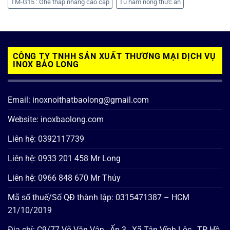
TM-G15 : Ghế thắp nhang cao cấp
Tủ hâm nóng thức ăn
CÔNG TY TNHH SẢN XUẤT THƯƠNG MẠI DỊCH VỤ
INOX BẢO LONG
Email: inoxnoithatbaolong@gmail.com
Website: inoxbaolong.com
Liên hệ: 0392117739
Liên hệ: 0933 201 458 Mr Long
Liên hệ: 0966 848 670 Mr Thúy
Mã số thuế/Số QĐ thành lập: 0315471387 – HCM
21/10/2019
Địa chỉ: C9/77 Võ Văn Vân , Ấp 3 , Xã Tân Vĩnh Lộc , TP Hồ