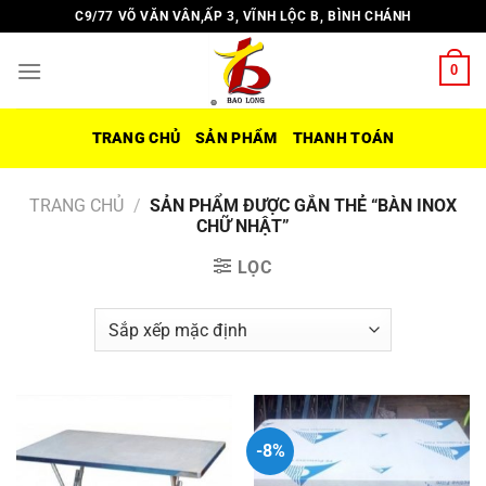
Chuyển
C9/77 VÕ VĂN VÂN,ẤP 3, VĨNH LỘC B, BÌNH CHÁNH
đến
nội
0
dung
TRANG CHỦ
SẢN PHẨM
THANH TOÁN
TRANG CHỦ
/
SẢN PHẨM ĐƯỢC GẮN THẺ “BÀN INOX
CHỮ NHẬT”
LỌC
-8%