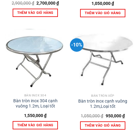
Giá
Giá
2,900,000
₫
2,700,000
₫
1,050,000
₫
gốc
hiện
là:
tại
THÊM VÀO GIỎ HÀNG
THÊM VÀO GIỎ HÀNG
2,900,000 ₫.
là:
2,700,000 ₫.
-10%
BÀN INOX 304
BÀN TRÒN XẾP
Bàn tròn inox 304 cạnh
Bàn tròn inox cạnh vuông
vuông 1.2m, Loại tốt
1.2m,Loại tốt
Giá
Giá
1,550,000
₫
1,050,000
₫
950,000
₫
gốc
hiện
là:
tại
THÊM VÀO GIỎ HÀNG
THÊM VÀO GIỎ HÀNG
1,050,000 ₫.
là:
950,00