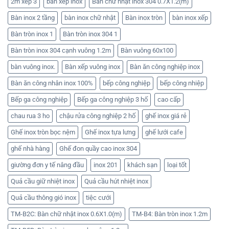
2m xếp 3
ban xep inox
Bàn chữ nhật inox 304 0.7X1.2(m)
Bàn inox 2 tầng
bàn inox chữ nhật
Bàn inox tròn
bàn inox xếp
Bàn tròn inox 1
Bàn tròn inox 304 1
Bàn tròn inox 304 cạnh vuông 1.2m
Bàn vuông 60x100
bàn vuông inox.
Bàn xếp vuông inox
Bàn ăn công nghiệp inox
Bàn ăn công nhân inox 100%
bếp công nghiệp
bếp công nhiệp
Bếp ga công nghiệp
Bếp ga công nghiệp 3 hố
cao cấp
chau rua 3 ho
chậu rửa công nghiệp 2 hố
ghế inox giá rẻ
Ghế inox tròn bọc nệm
Ghế inox tựa lưng
ghế lưới cafe
ghế nhà hàng
Ghế đon quầy cao inox 304
giường đơn y tế nâng đầu
inox 201
khách sạn
loại tốt
Quả cầu giữ nhiệt inox
Quả cầu hút nhiệt inox
Quả cầu thông gió inox
tiệc cưới
TM-B2C: Bàn chữ nhật inox 0.6X1.0(m)
TM-B4: Bàn tròn inox 1.2m