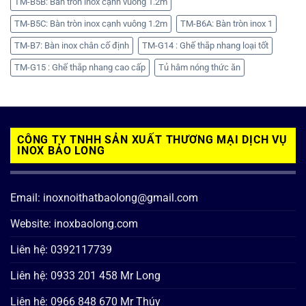
TM-B5B: Bàn tròn inox cạnh vuông 1.2m
TM-B5C: Bàn tròn inox cạnh vuông 1.2m
TM-B6A: Bàn tròn inox 1
TM-B7: Bàn inox chân cố định
TM-G14 : Ghế thắp nhang loại tốt
TM-G15 : Ghế thắp nhang cao cấp
Tủ hâm nóng thức ăn
CÔNG TY TNHH SẢN XUẤT THƯƠNG MẠI DỊCH VỤ
INOX BẢO LONG
Email: inoxnoithatbaolong@gmail.com
Website: inoxbaolong.com
Liên hệ: 0392117739
Liên hệ: 0933 201 458 Mr Long
Liên hệ: 0966 848 670 Mr Thúy