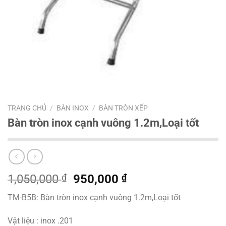
TRANG CHỦ
/
BÀN INOX
/
BÀN TRÒN XẾP
Bàn tròn inox cạnh vuông 1.2m,Loại tốt
Giá
Giá
1,050,000
₫
950,000
₫
gốc
hiện
TM-B5B: Bàn tròn inox cạnh vuông 1.2m,Loại tốt
là:
tại
1,050,000 ₫.
là:
Vật liệu : inox .201