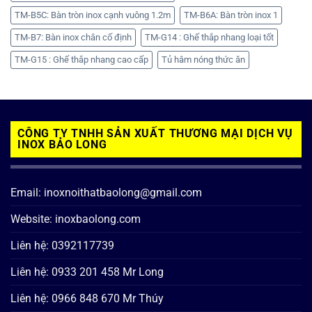
TM-B5C: Bàn tròn inox cạnh vuông 1.2m
TM-B6A: Bàn tròn inox 1
TM-B7: Bàn inox chân cố định
TM-G14 : Ghế thắp nhang loại tốt
TM-G15 : Ghế thắp nhang cao cấp
Tủ hâm nóng thức ăn
CÔNG TY TNHH SẢN XUẤT THƯƠNG MẠI DỊCH VỤ
INOX BẢO LONG
Email: inoxnoithatbaolong@gmail.com
Website: inoxbaolong.com
Liên hệ: 0392117739
Liên hệ: 0933 201 458 Mr Long
Liên hệ: 0966 848 670 Mr Thúy