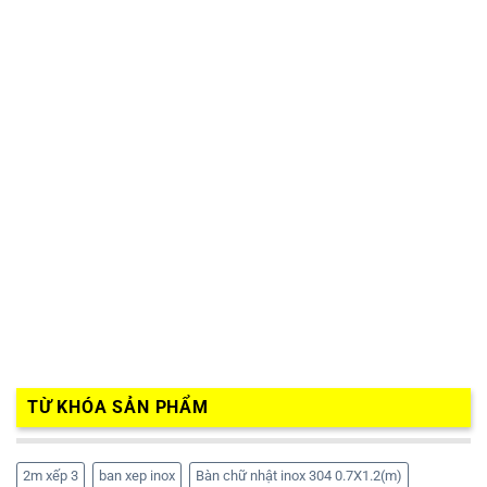
TỪ KHÓA SẢN PHẨM
2m xếp 3
ban xep inox
Bàn chữ nhật inox 304 0.7X1.2(m)