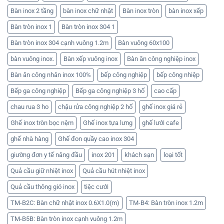
Bàn inox 2 tầng
bàn inox chữ nhật
Bàn inox tròn
bàn inox xếp
Bàn tròn inox 1
Bàn tròn inox 304 1
Bàn tròn inox 304 cạnh vuông 1.2m
Bàn vuông 60x100
bàn vuông inox.
Bàn xếp vuông inox
Bàn ăn công nghiệp inox
Bàn ăn công nhân inox 100%
bếp công nghiệp
bếp công nhiệp
Bếp ga công nghiệp
Bếp ga công nghiệp 3 hố
cao cấp
chau rua 3 ho
chậu rửa công nghiệp 2 hố
ghế inox giá rẻ
Ghế inox tròn bọc nệm
Ghế inox tựa lưng
ghế lưới cafe
ghế nhà hàng
Ghế đon quầy cao inox 304
giường đơn y tế nâng đầu
inox 201
khách sạn
loại tốt
Quả cầu giữ nhiệt inox
Quả cầu hút nhiệt inox
Quả cầu thông gió inox
tiệc cưới
TM-B2C: Bàn chữ nhật inox 0.6X1.0(m)
TM-B4: Bàn tròn inox 1.2m
TM-B5B: Bàn tròn inox cạnh vuông 1.2m