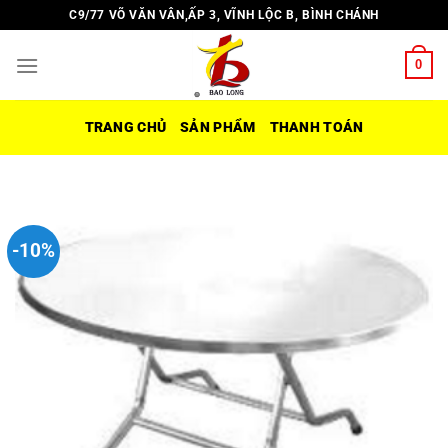
Chuyển
C9/77 VÕ VĂN VÂN,ẤP 3, VĨNH LỘC B, BÌNH CHÁNH
đến
nội
0
dung
TRANG CHỦ
SẢN PHẨM
THANH TOÁN
-10%