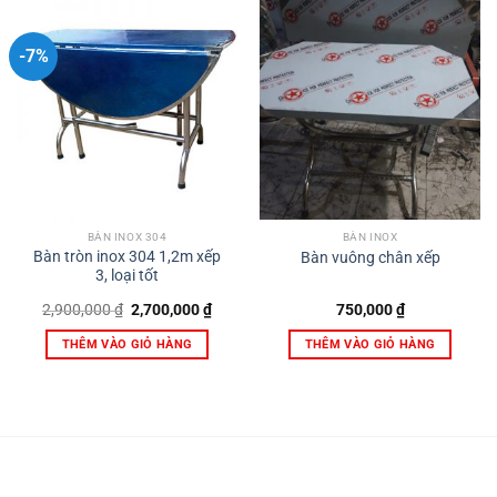
-7%
BÀN INOX 304
BÀN INOX
Bàn tròn inox 304 1,2m xếp
Bàn vuông chân xếp
3, loại tốt
Giá
Giá
2,900,000
₫
2,700,000
₫
750,000
₫
gốc
hiện
là:
tại
THÊM VÀO GIỎ HÀNG
THÊM VÀO GIỎ HÀNG
2,900,000 ₫.
là:
2,700,000 ₫.