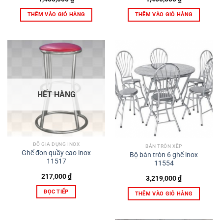
THÊM VÀO GIỎ HÀNG
THÊM VÀO GIỎ HÀNG
HẾT HÀNG
ĐỒ GIA DỤNG INOX
BÀN TRÒN XẾP
Ghế đon quầy cao inox
Bộ bàn tròn 6 ghế inox
11517
11554
217,000
₫
3,219,000
₫
ĐỌC TIẾP
THÊM VÀO GIỎ HÀNG