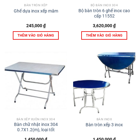
BÀN TRÒN XẾP
BỘ BÀN INOX 304
Bộ bàn tròn 6 ghế inox cao
Ghế dựa inox xếp mâm
cấp 11552
245,000
₫
3,620,000
₫
THÊM VÀO GIỎ HÀNG
THÊM VÀO GIỎ HÀNG
BÀN XẾP XUÔN INOX 304
BÀN INOX
Bàn chữ nhật inox 304
Bàn tròn xếp 3 inox
0.7X1.2(m), loại tốt
1,450,000
₫
1,450,000
₫