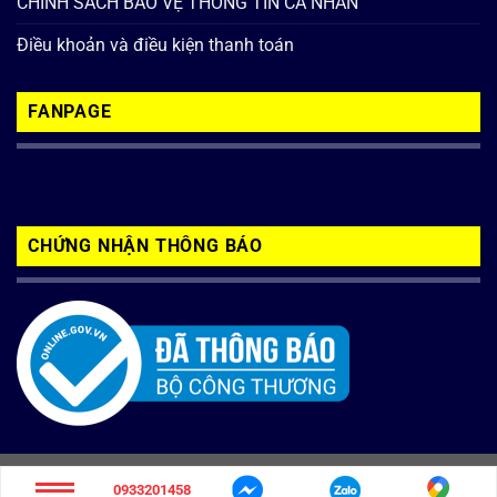
CHÍNH SÁCH BẢO VỆ THÔNG TIN CÁ NHÂN
Điều khoản và điều kiện thanh toán
FANPAGE
CHỨNG NHẬN THÔNG BÁO
Copyright 2026 ©
inoxbaolong.com
0933201458