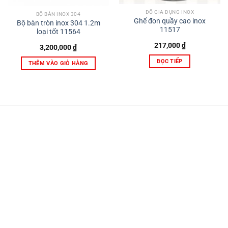
ĐỒ GIA DỤNG INOX
BỘ BÀN INOX 304
Ghế đon quầy cao inox
Bộ bàn tròn inox 304 1.2m
11517
loại tốt 11564
217,000
₫
3,200,000
₫
ĐỌC TIẾP
THÊM VÀO GIỎ HÀNG