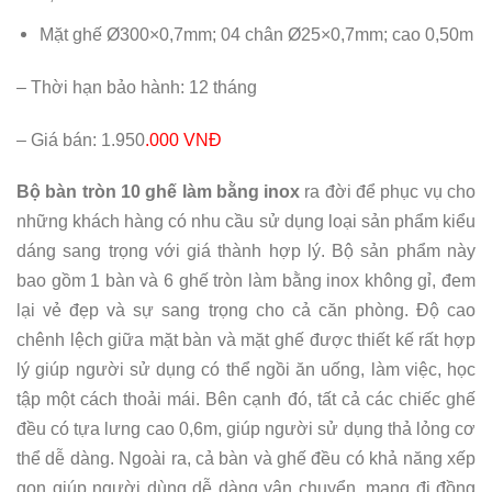
Mặt ghế Ø300×0,7mm; 04 chân Ø25×0,7mm; cao 0,50m
– Thời hạn bảo hành: 12 tháng
– Giá bán: 1.950
.000 VNĐ
Bộ bàn tròn 10 ghế làm bằng inox
ra đời để phục vụ cho
những khách hàng có nhu cầu sử dụng loại sản phẩm kiểu
dáng sang trọng với giá thành hợp lý. Bộ sản phẩm này
bao gồm 1 bàn và 6 ghế tròn làm bằng inox không gỉ, đem
lại vẻ đẹp và sự sang trọng cho cả căn phòng. Độ cao
chênh lệch giữa mặt bàn và mặt ghế được thiết kế rất hợp
lý giúp người sử dụng có thể ngồi ăn uống, làm việc, học
tập một cách thoải mái. Bên cạnh đó, tất cả các chiếc ghế
đều có tựa lưng cao 0,6m, giúp người sử dụng thả lỏng cơ
thể dễ dàng. Ngoài ra, cả bàn và ghế đều có khả năng xếp
gọn giúp người dùng dễ dàng vận chuyển, mang đi đồng