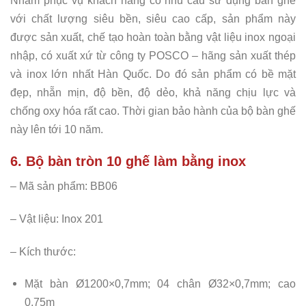
Nhằm phục vụ khách hàng có nhu cầu sử dụng bàn ghế
với chất lượng siêu bền, siêu cao cấp, sản phẩm này
được sản xuất, chế tạo hoàn toàn bằng vật liệu inox ngoại
nhập, có xuất xứ từ công ty POSCO – hãng sản xuất thép
và inox lớn nhất Hàn Quốc. Do đó sản phẩm có bề mặt
đẹp, nhẵn mịn, độ bền, độ dẻo, khả năng chịu lực và
chống oxy hóa rất cao. Thời gian bảo hành của bộ bàn ghế
này lên tới 10 năm.
6. Bộ bàn tròn 10 ghế làm bằng inox
– Mã sản phẩm: BB06
– Vật liệu: Inox 201
– Kích thước:
Mặt bàn Ø1200×0,7mm; 04 chân Ø32×0,7mm; cao
0,75m