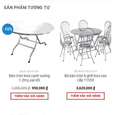
SẢN PHẨM TƯƠNG TỰ
-10%
BỘ BÀN INOX 304
BÀN TRÒN XẾP
Bộ bàn tròn 6 ghế inox cao
Bàn tròn inox cạnh vuông
cấp 11552
1.2m,Loại tốt
Giá
Giá
3,620,000
₫
1,050,000
₫
950,000
₫
gốc
hiện
là:
tại
THÊM VÀO GIỎ HÀNG
THÊM VÀO GIỎ HÀNG
1,050,000 ₫.
là:
950,000 ₫.