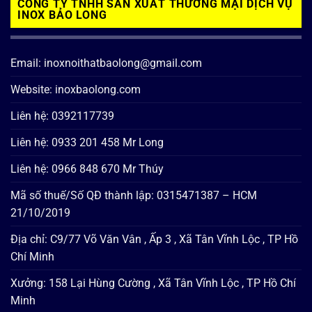
CÔNG TY TNHH SẢN XUẤT THƯƠNG MẠI DỊCH VỤ
INOX BẢO LONG
Email: inoxnoithatbaolong@gmail.com
Website: inoxbaolong.com
Liên hệ: 0392117739
Liên hệ: 0933 201 458 Mr Long
Liên hệ: 0966 848 670 Mr Thúy
Mã số thuế/Số QĐ thành lập: 0315471387 – HCM
21/10/2019
Địa chỉ: C9/77 Võ Văn Vân , Ấp 3 , Xã Tân Vĩnh Lộc , TP Hồ
Chí Minh
Xưởng: 158 Lại Hùng Cường , Xã Tân Vĩnh Lộc , TP Hồ Chí
Minh