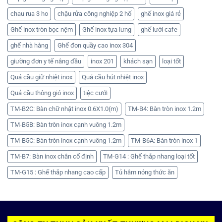
chau rua 3 ho
chậu rửa công nghiệp 2 hố
ghế inox giá rẻ
Ghế inox tròn bọc nệm
Ghế inox tựa lưng
ghế lưới cafe
ghế nhà hàng
Ghế đon quầy cao inox 304
giường đơn y tế nâng đầu
inox 201
khách sạn
loại tốt
Quả cầu giữ nhiệt inox
Quả cầu hút nhiệt inox
Quả cầu thông gió inox
tiệc cưới
TM-B2C: Bàn chữ nhật inox 0.6X1.0(m)
TM-B4: Bàn tròn inox 1.2m
TM-B5B: Bàn tròn inox cạnh vuông 1.2m
TM-B5C: Bàn tròn inox cạnh vuông 1.2m
TM-B6A: Bàn tròn inox 1
TM-B7: Bàn inox chân cố định
TM-G14 : Ghế thắp nhang loại tốt
TM-G15 : Ghế thắp nhang cao cấp
Tủ hâm nóng thức ăn