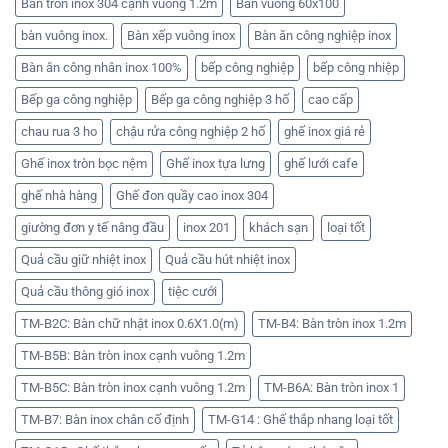
Bàn tròn inox 304 cạnh vuông 1.2m
Bàn vuông 60x100
bàn vuông inox.
Bàn xếp vuông inox
Bàn ăn công nghiệp inox
Bàn ăn công nhân inox 100%
bếp công nghiệp
bếp công nhiệp
Bếp ga công nghiệp
Bếp ga công nghiệp 3 hố
cao cấp
chau rua 3 ho
chậu rửa công nghiệp 2 hố
ghế inox giá rẻ
Ghế inox tròn bọc nệm
Ghế inox tựa lưng
ghế lưới cafe
ghế nhà hàng
Ghế đon quầy cao inox 304
giường đơn y tế nâng đầu
inox 201
khách sạn
loại tốt
Quả cầu giữ nhiệt inox
Quả cầu hút nhiệt inox
Quả cầu thông gió inox
tiệc cưới
TM-B2C: Bàn chữ nhật inox 0.6X1.0(m)
TM-B4: Bàn tròn inox 1.2m
TM-B5B: Bàn tròn inox cạnh vuông 1.2m
TM-B5C: Bàn tròn inox cạnh vuông 1.2m
TM-B6A: Bàn tròn inox 1
TM-B7: Bàn inox chân cố định
TM-G14 : Ghế thắp nhang loại tốt