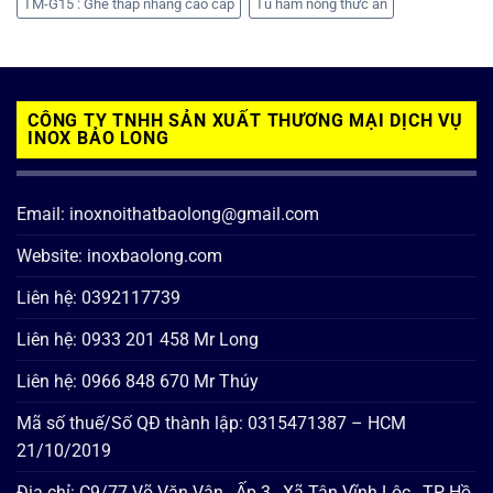
TM-G15 : Ghế thắp nhang cao cấp
Tủ hâm nóng thức ăn
CÔNG TY TNHH SẢN XUẤT THƯƠNG MẠI DỊCH VỤ
INOX BẢO LONG
Email: inoxnoithatbaolong@gmail.com
Website: inoxbaolong.com
Liên hệ: 0392117739
Liên hệ: 0933 201 458 Mr Long
Liên hệ: 0966 848 670 Mr Thúy
Mã số thuế/Số QĐ thành lập: 0315471387 – HCM
21/10/2019
Địa chỉ: C9/77 Võ Văn Vân , Ấp 3 , Xã Tân Vĩnh Lộc , TP Hồ