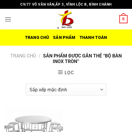
Chuyển
C9/77 VÕ VĂN VÂN,ẤP 3, VĨNH LỘC B, BÌNH CHÁNH
đến
nội
0
dung
TRANG CHỦ
SẢN PHẨM
THANH TOÁN
TRANG CHỦ
/
SẢN PHẨM ĐƯỢC GẮN THẺ “BỘ BÀN
INOX TRÒN”
LỌC