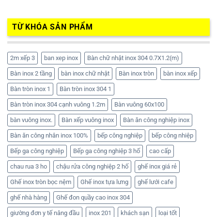
TỪ KHÓA SẢN PHẨM
2m xếp 3
ban xep inox
Bàn chữ nhật inox 304 0.7X1.2(m)
Bàn inox 2 tầng
bàn inox chữ nhật
Bàn inox tròn
bàn inox xếp
Bàn tròn inox 1
Bàn tròn inox 304 1
Bàn tròn inox 304 cạnh vuông 1.2m
Bàn vuông 60x100
bàn vuông inox.
Bàn xếp vuông inox
Bàn ăn công nghiệp inox
Bàn ăn công nhân inox 100%
bếp công nghiệp
bếp công nhiệp
Bếp ga công nghiệp
Bếp ga công nghiệp 3 hố
cao cấp
chau rua 3 ho
chậu rửa công nghiệp 2 hố
ghế inox giá rẻ
Ghế inox tròn bọc nệm
Ghế inox tựa lưng
ghế lưới cafe
ghế nhà hàng
Ghế đon quầy cao inox 304
giường đơn y tế nâng đầu
inox 201
khách sạn
loại tốt