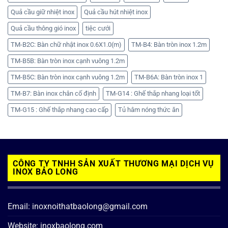
Quả cầu giữ nhiệt inox
Quả cầu hút nhiệt inox
Quả cầu thông gió inox
tiệc cưới
TM-B2C: Bàn chữ nhật inox 0.6X1.0(m)
TM-B4: Bàn tròn inox 1.2m
TM-B5B: Bàn tròn inox cạnh vuông 1.2m
TM-B5C: Bàn tròn inox cạnh vuông 1.2m
TM-B6A: Bàn tròn inox 1
TM-B7: Bàn inox chân cố định
TM-G14 : Ghế thắp nhang loại tốt
TM-G15 : Ghế thắp nhang cao cấp
Tủ hâm nóng thức ăn
CÔNG TY TNHH SẢN XUẤT THƯƠNG MẠI DỊCH VỤ
INOX BẢO LONG
Email: inoxnoithatbaolong@gmail.com
Website: inoxbaolong.com