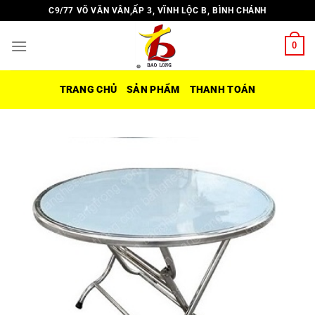
Chuyển
C9/77 VÕ VĂN VÂN,ẤP 3, VĨNH LỘC B, BÌNH CHÁNH
đến
nội
0
dung
TRANG CHỦ
SẢN PHẨM
THANH TOÁN