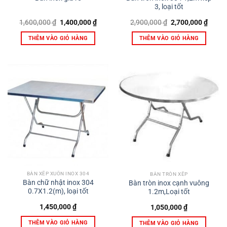
3, loại tốt
Giá
Giá
Giá
Giá
1,600,000
₫
1,400,000
₫
2,900,000
₫
2,700,000
₫
gốc
hiện
gốc
hiện
là:
tại
là:
tại
THÊM VÀO GIỎ HÀNG
THÊM VÀO GIỎ HÀNG
1,600,000 ₫.
là:
2,900,000 ₫.
là:
1,400,000 ₫.
2,700,
BÀN XẾP XUÔN INOX 304
BÀN TRÒN XẾP
Bàn chữ nhật inox 304
Bàn tròn inox cạnh vuông
0.7X1.2(m), loại tốt
1.2m,Loại tốt
1,450,000
₫
1,050,000
₫
THÊM VÀO GIỎ HÀNG
THÊM VÀO GIỎ HÀNG