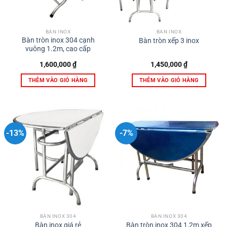
BÀN INOX
BÀN INOX
Bàn tròn inox 304 cạnh
Bàn tròn xếp 3 inox
vuông 1.2m, cao cấp
1,600,000
₫
1,450,000
₫
THÊM VÀO GIỎ HÀNG
THÊM VÀO GIỎ HÀNG
-13%
-7%
BÀN INOX 304
BÀN INOX 304
Bàn tròn inox 304 1,2m xếp
Bàn inox giá rẻ