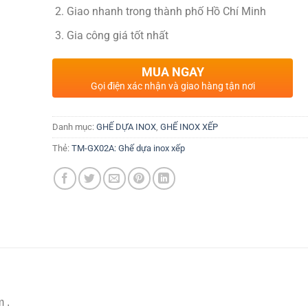
Giao nhanh trong thành phố Hồ Chí Minh
Gia công giá tốt nhất
MUA NGAY
Gọi điện xác nhận và giao hàng tận nơi
Danh mục:
GHẾ DỰA INOX
,
GHẾ INOX XẾP
Thẻ:
TM-GX02A: Ghế dựa inox xếp
 .