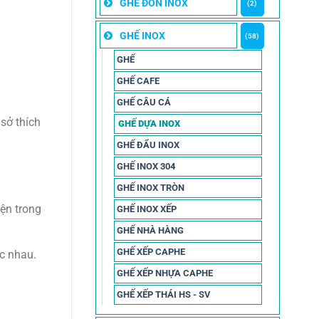
GHẾ ĐÔN INOX
(2)
GHẾ INOX
(58)
GHẾ
GHẾ CAFE
GHẾ CÂU CÁ
sở thích
GHẾ DỰA INOX
GHẾ ĐẨU INOX
GHẾ INOX 304
GHẾ INOX TRÒN
iện trong
GHẾ INOX XẾP
GHẾ NHÀ HÀNG
GHẾ XẾP CAPHE
ác nhau.
GHẾ XẾP NHỰA CAPHE
GHẾ XẾP THÁI HS - SV