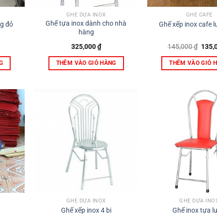
GHẾ DỰA INOX
GHẾ CAFE
Ghế tựa inox dành cho nhà
g đỏ
Ghế xếp inox cafe 
hàng
Giá
325,000
₫
145,000
₫
135,
gốc
là:
G
THÊM VÀO GIỎ HÀNG
THÊM VÀO GIỎ 
145,0
GHẾ DỰA INOX
GHẾ DỰA INO
m
Ghế xếp inox 4 bi
Ghế inox tựa l