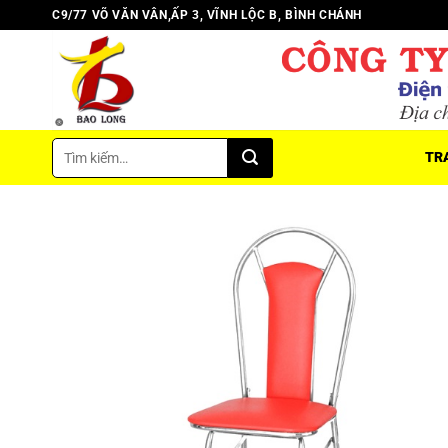
Chuyển
C9/77 VÕ VĂN VÂN,ẤP 3, VĨNH LỘC B, BÌNH CHÁNH
đến
nội
dung
Tìm
TR
kiếm: