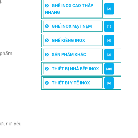
.
GHẾ INOX CAO THẮP
(2)
NHANG
GHẾ INOX MẶT NỆM
(1)
GHẾ KIỀNG INOX
(4)
n phẩm.
SẢN PHẨM KHÁC
(3)
THIẾT BỊ NHÀ BẾP INOX
(30)
THIẾT BỊ Y TẾ INOX
(6)
i, nơi yêu