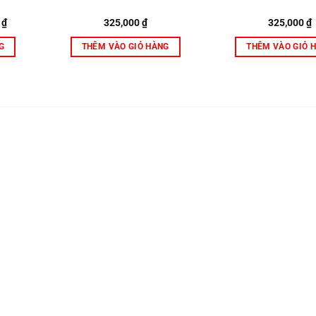
Giá
0
₫
325,000
₫
325,000
₫
hiện
tại
G
THÊM VÀO GIỎ HÀNG
THÊM VÀO GIỎ 
₫.
là:
325,000 ₫.