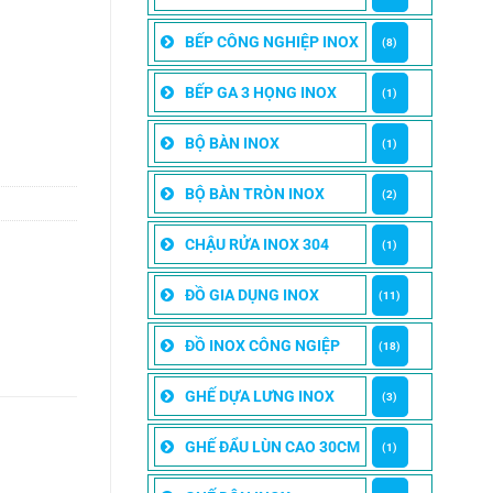
BẾP CÔNG NGHIỆP INOX
(8)
BẾP GA 3 HỌNG INOX
(1)
BỘ BÀN INOX
(1)
BỘ BÀN TRÒN INOX
(2)
CHẬU RỬA INOX 304
(1)
ĐỒ GIA DỤNG INOX
(11)
ĐỒ INOX CÔNG NGIỆP
(18)
GHẾ DỰA LƯNG INOX
(3)
GHẾ ĐẨU LÙN CAO 30CM
(1)