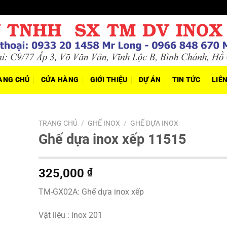
ANG CHỦ
CỬA HÀNG
GIỚI THIỆU
DỰ ÁN
TIN TỨC
LIÊ
TRANG CHỦ
/
GHẾ INOX
/
GHẾ DỰA INOX
Ghế dựa inox xếp 11515
325,000
₫
TM-GX02A: Ghế dựa inox xếp
Vật liệu : inox 201