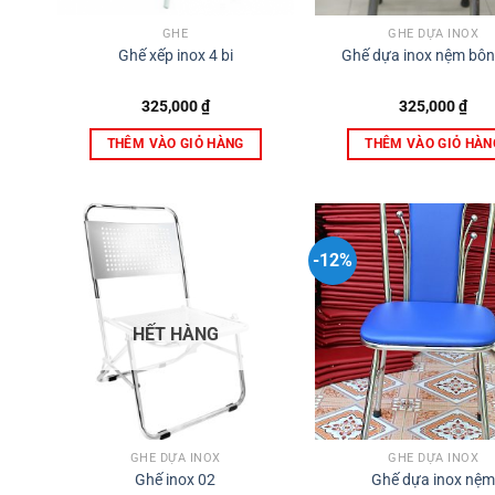
GHẾ
GHẾ DỰA INOX
Ghế xếp inox 4 bi
Ghế dựa inox nệm bôn
325,000
₫
325,000
₫
THÊM VÀO GIỎ HÀNG
THÊM VÀO GIỎ HÀN
-12%
HẾT HÀNG
GHẾ DỰA INOX
GHẾ DỰA INOX
Ghế inox 02
Ghế dựa inox nệ