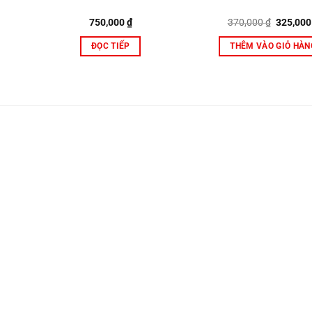
Giá
750,000
₫
370,000
₫
325,00
gốc
là:
ĐỌC TIẾP
THÊM VÀO GIỎ HÀN
370,000 