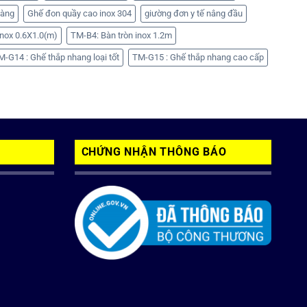
hàng
Ghế đon quầy cao inox 304
giường đơn y tế nâng đầu
nox 0.6X1.0(m)
TM-B4: Bàn tròn inox 1.2m
M-G14 : Ghế thắp nhang loại tốt
TM-G15 : Ghế thắp nhang cao cấp
CHỨNG NHẬN THÔNG BÁO