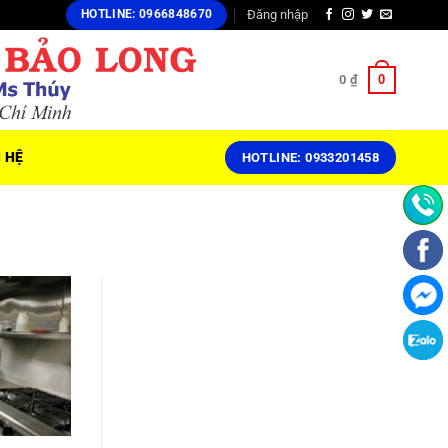
Đăng nhập
HOTLINE: 0966848670
0
0
₫
N HỆ
HOTLINE: 0933201458