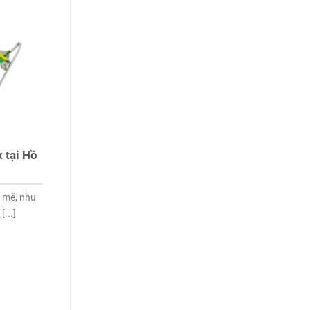
 tại Hồ
h mẽ, nhu
...]