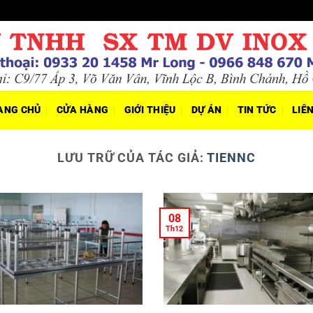
ANG CHỦ
CỬA HÀNG
GIỚI THIỆU
DỰ ÁN
TIN TỨC
LIÊ
LƯU TRỮ CỦA TÁC GIẢ:
TIENNC
08
Th12