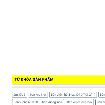
TỪ KHÓA SẢN PHẨM
2m xếp 3
ban xep inox
Bàn chữ nhật inox 304 0.7X1.2(m)
Bàn
Bàn vuông 60x100
bàn vuông inox.
Bàn xếp vuông inox
Bàn ă