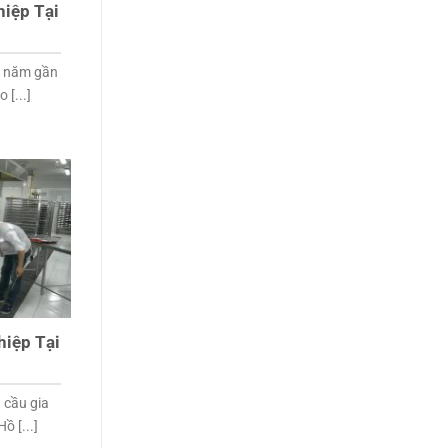
hiệp Tại
u năm gần
 [...]
hiệp Tại
 cầu gia
ồ [...]