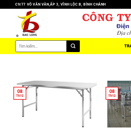
Chuyển
C9/77 VÕ VĂN VÂN,ẤP 3, VĨNH LỘC B, BÌNH CHÁNH
đến
nội
dung
Tìm
TR
kiếm:
08
08
Th12
Th12