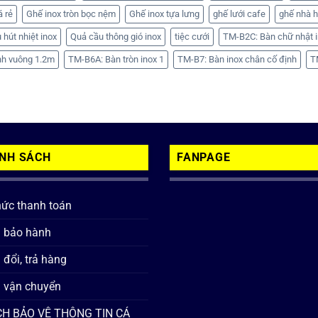
á rẻ
Ghế inox tròn bọc nệm
Ghế inox tựa lưng
ghế lưới cafe
ghế nhà 
 hút nhiệt inox
Quả cầu thông gió inox
tiệc cưới
TM-B2C: Bàn chữ nhật i
nh vuông 1.2m
TM-B6A: Bàn tròn inox 1
TM-B7: Bàn inox chân cố định
T
ÍNH SÁCH
FANPAGE
hức thanh toán
h bảo hành
 đổi, trả hàng
 vận chuyển
H BẢO VỆ THÔNG TIN CÁ