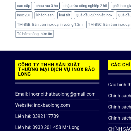
cao cấp
chau rua 3 ho
chậu rửa công nghiệp 2 hố
ghế inox gi
inox 201
khách sạn
loại tốt
Quả cầu giữ nhiệt inox
Quả cầu
TM-B5B: Bàn tròn inox cạnh vuông 1.2m
TM-B5C: Bàn tròn inox cạ
Tủ hâm nóng thức ăn
CÔNG TY TNHH SẢN XUẤT
CÁC CH
THƯƠNG MẠI DỊCH VỤ INOX BẢO
LONG
Các hình t
Email: inoxnoithatbaolong@gmail.com
Chính sác
Website: inoxbaolong.com
Chính sách
Liên hệ: 0392117739
Chính sách
Liên hệ: 0933 201 458 Mr Long
CHÍNH SÁC