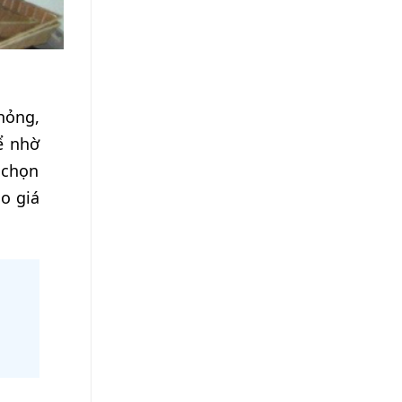
hỏng,
ể nhờ
 chọn
áo giá