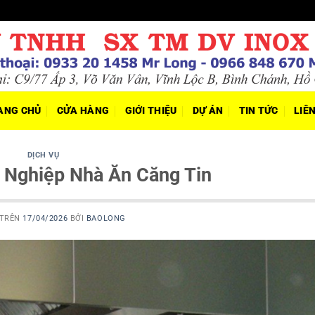
ANG CHỦ
CỬA HÀNG
GIỚI THIỆU
DỰ ÁN
TIN TỨC
LIÊ
DỊCH VỤ
 Nghiệp Nhà Ăn Căng Tin
 TRÊN
17/04/2026
BỞI
BAOLONG