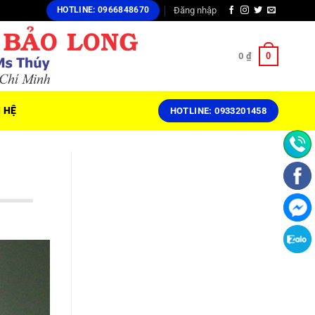
Đăng nhập
HOTLINE: 0966848670
0
0
₫
N HỆ
HOTLINE: 0933201458