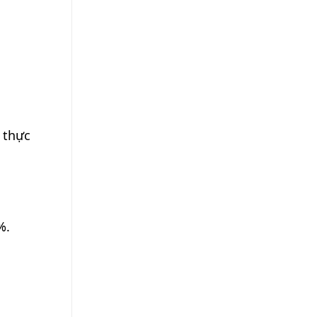
 thực
%.