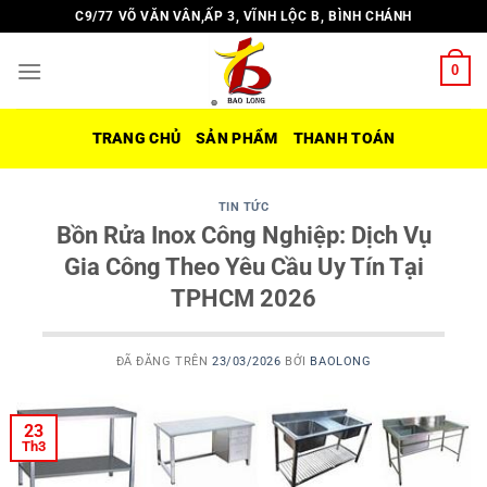
Chuyển
C9/77 VÕ VĂN VÂN,ẤP 3, VĨNH LỘC B, BÌNH CHÁNH
đến
nội
0
dung
TRANG CHỦ
SẢN PHẨM
THANH TOÁN
TIN TỨC
Bồn Rửa Inox Công Nghiệp: Dịch Vụ
Gia Công Theo Yêu Cầu Uy Tín Tại
TPHCM 2026
ĐÃ ĐĂNG TRÊN
23/03/2026
BỞI
BAOLONG
23
Th3