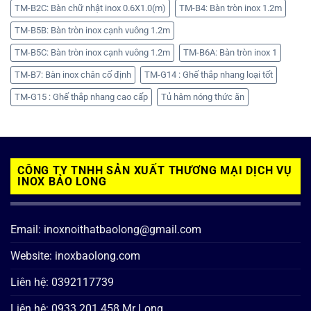
TM-B2C: Bàn chữ nhật inox 0.6X1.0(m)
TM-B4: Bàn tròn inox 1.2m
TM-B5B: Bàn tròn inox cạnh vuông 1.2m
TM-B5C: Bàn tròn inox cạnh vuông 1.2m
TM-B6A: Bàn tròn inox 1
TM-B7: Bàn inox chân cố định
TM-G14 : Ghế thắp nhang loại tốt
TM-G15 : Ghế thắp nhang cao cấp
Tủ hâm nóng thức ăn
CÔNG TY TNHH SẢN XUẤT THƯƠNG MẠI DỊCH VỤ
INOX BẢO LONG
Email: inoxnoithatbaolong@gmail.com
Website: inoxbaolong.com
Liên hệ: 0392117739
Liên hệ: 0933 201 458 Mr Long