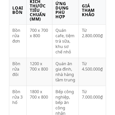
KÍCH
ỨNG
THƯỚC
GIÁ
LOẠI
DỤNG
TIÊU
THAM
BỒN
PHÙ
CHUẨN
KHẢO
HỢP
(MM)
Bồn
700 x 700
Quán
Từ
rửa
x 800
cafe, tiệm
2.800.000₫
đơn
trà sữa,
khu sơ
chế nhỏ
Bồn
1200 x
Quán ăn
Từ
rửa
700 x 800
gia đình,
4.500.000₫
đôi
nhà hàng
tầm trung
Bồn
1800 x
Bếp công
Từ
rửa 3
700 x 800
nghiệp,
7.000.000₫
hố
bếp ăn
công
nhân