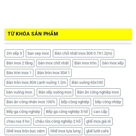
TỪ KHÓA SẢN PHẨM
2m xếp 3
ban xep inox
Bàn chữ nhật inox 304 0.7X1.2(m)
Bàn inox 2 tầng
bàn inox chữ nhật
Bàn inox tròn
bàn inox xếp
Bàn tròn inox 1
Bàn tròn inox 304 1
Bàn tròn inox 304 cạnh vuông 1.2m
Bàn vuông 60x100
bàn vuông inox.
Bàn xếp vuông inox
Bàn ăn công nghiệp inox
Bàn ăn công nhân inox 100%
bếp công nghiệp
bếp công nhiệp
Bếp ga công nghiệp
Bếp ga công nghiệp 3 hố
cao cấp
chau rua 3 ho
chậu rửa công nghiệp 2 hố
ghế inox giá rẻ
Ghế inox tròn bọc nệm
Ghế inox tựa lưng
ghế lưới cafe