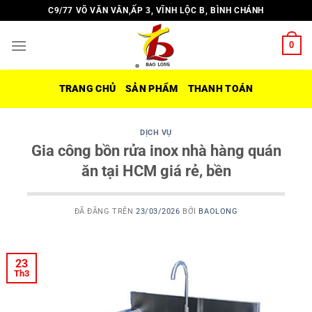
Chuyển
C9/77 VÕ VĂN VÂN,ẤP 3, VĨNH LỘC B, BÌNH CHÁNH
đến
nội
0
dung
TRANG CHỦ
SẢN PHẨM
THANH TOÁN
DỊCH VỤ
Gia công bồn rửa inox nhà hàng quán
ăn tại HCM giá rẻ, bền
ĐÃ ĐĂNG TRÊN
23/03/2026
BỞI
BAOLONG
23
Th3