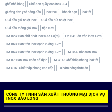
ghế nhà hàng
Ghế đon quầy cao inox 304
giường đơn y tế nâng đầu
inox 201
khách sạn
loại tốt
Quả cầu giữ nhiệt inox
Quả cầu hút nhiệt inox
Quả cầu thông gió inox
tiệc cưới
TM-B2C: Bàn chữ nhật inox 0.6X1.0(m)
TM-B4: Bàn tròn inox 1.2m
TM-B5B: Bàn tròn inox cạnh vuông 1.2m
TM-B5C: Bàn tròn inox cạnh vuông 1.2m
TM-B6A: Bàn tròn inox 1
TM-B7: Bàn inox chân cố định
TM-G14 : Ghế thắp nhang loại tốt
TM-G15 : Ghế thắp nhang cao cấp
Tủ hâm nóng thức ăn
CÔNG TY TNHH SẢN XUẤT THƯƠNG MẠI DỊCH VỤ
INOX BẢO LONG