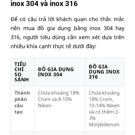
inox 304 và inox 316
Để có câu trả lời khách quan cho thắc mắc
nên mua đồ gia dụng bằng inox 304 hay
316, người tiêu dùng cần xem xét dựa trên
nhiều khía cạnh thực tế dưới đây:
TIÊU
ĐỒ GIA
CHÍ
ĐỒ GIA DỤNG
DỤNG INOX
SO
INOX 304
316
SÁNH
Thành
Chứa khoảng 18%
Chứa khoảng
phần
Crom và 8-10%
18% Crom,
cấu
Niken.
10-14% Niken
tạo
và có thêm 2-
3%
Molybdenum.