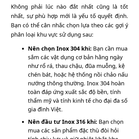
Không phải lúc nào đắt nhất cũng là tốt
nhất, sự phù hợp mới là yếu tố quyết định.
Bạn có thể cân nhắc chọn lựa theo các gợi ý
phân loại khu vực sử dụng sau:
Nên chọn Inox 304 khi:
Bạn cần mua
sắm các vật dụng cơ bản hằng ngày
như rổ rá, thau chậu, đũa muỗng, kệ
chén bát, hoặc hệ thống nồi chảo nấu
nướng thông thường. Inox 304 hoàn
toàn đáp ứng xuất sắc độ bền, tính
thẩm mỹ và tính kinh tế cho đại đa số
gia đình Việt.
Nên đầu tư Inox 316 khi:
Bạn chọn
mua các sản phẩm đặc thù đòi hỏi
tính chịu lực và giữ nhiệt khắt khe