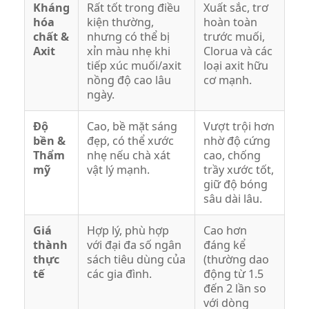
Kháng
Rất tốt trong điều
Xuất sắc, trơ
hóa
kiện thường,
hoàn toàn
chất &
nhưng có thể bị
trước muối,
Axit
xỉn màu nhẹ khi
Clorua và các
tiếp xúc muối/axit
loại axit hữu
nồng độ cao lâu
cơ mạnh.
ngày.
Độ
Cao, bề mặt sáng
Vượt trội hơn
bền &
đẹp, có thể xước
nhờ độ cứng
Thẩm
nhẹ nếu chà xát
cao, chống
mỹ
vật lý mạnh.
trầy xước tốt,
giữ độ bóng
sâu dài lâu.
Giá
Hợp lý, phù hợp
Cao hơn
thành
với đại đa số ngân
đáng kể
thực
sách tiêu dùng của
(thường dao
tế
các gia đình.
động từ 1.5
đến 2 lần so
với dòng