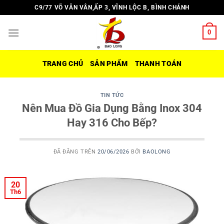
Chuyển
C9/77 VÕ VĂN VÂN,ẤP 3, VĨNH LỘC B, BÌNH CHÁNH
đến
nội
0
dung
TRANG CHỦ
SẢN PHẨM
THANH TOÁN
TIN TỨC
Nên Mua Đồ Gia Dụng Bằng Inox 304
Hay 316 Cho Bếp?
ĐÃ ĐĂNG TRÊN
20/06/2026
BỞI
BAOLONG
20
Th6