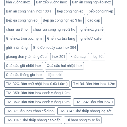
bàn vuông inox.
Bàn xếp vuông inox
Bàn ăn công nghiệp inox
Bàn ăn công nhân inox 100%
bếp công nghiệp
bếp công nhiệp
Bếp ga công nghiệp
Bếp ga công nghiệp 3 hố
cao cấp
chau rua 3 ho
chậu rửa công nghiệp 2 hố
ghế inox giá rẻ
Ghế inox tròn bọc nệm
Ghế inox tựa lưng
ghế lưới cafe
ghế nhà hàng
Ghế đon quầy cao inox 304
giường đơn y tế nâng đầu
inox 201
khách sạn
loại tốt
Quả cầu giữ nhiệt inox
Quả cầu hút nhiệt inox
Quả cầu thông gió inox
tiệc cưới
TM-B2C: Bàn chữ nhật inox 0.6X1.0(m)
TM-B4: Bàn tròn inox 1.2m
TM-B5B: Bàn tròn inox cạnh vuông 1.2m
TM-B5C: Bàn tròn inox cạnh vuông 1.2m
TM-B6A: Bàn tròn inox 1
TM-B7: Bàn inox chân cố định
TM-G14 : Ghế thắp nhang loại tốt
TM-G15 : Ghế thắp nhang cao cấp
Tủ hâm nóng thức ăn