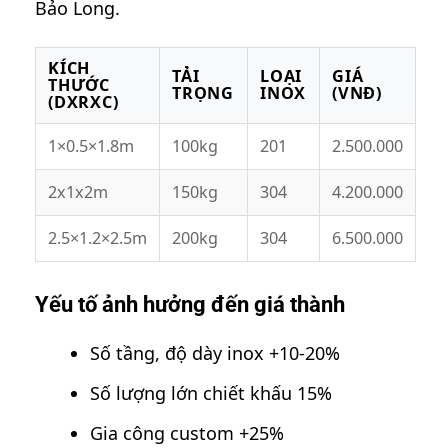
Bảo Long.
KÍCH
TẢI
LOẠI
GIÁ
THƯỚC
TRỌNG
INOX
(VNĐ)
(DXRXC)
1×0.5×1.8m
100kg
201
2.500.000
2x1x2m
150kg
304
4.200.000
2.5×1.2×2.5m
200kg
304
6.500.000
Yếu tố ảnh hưởng đến giá thành
Số tầng, độ dày inox +10-20%
Số lượng lớn chiết khấu 15%
Gia công custom +25%