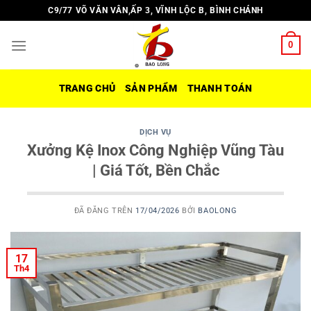
Chuyển
C9/77 VÕ VĂN VÂN,ẤP 3, VĨNH LỘC B, BÌNH CHÁNH
đến
nội
0
dung
TRANG CHỦ
SẢN PHẨM
THANH TOÁN
DỊCH VỤ
Xưởng Kệ Inox Công Nghiệp Vũng Tàu
| Giá Tốt, Bền Chắc
ĐÃ ĐĂNG TRÊN
17/04/2026
BỞI
BAOLONG
17
Th4