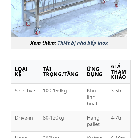
Xem thêm:
Thiết bị nhà bếp inox
GIÁ
LOẠI
TẢI
ỨNG
THAM
KỆ
TRỌNG/TẦNG
DỤNG
KHẢO
Selective
100-150kg
Kho
3-5tr
linh
hoạt
Drive-in
80-120kg
Hàng
4-7tr
pallet