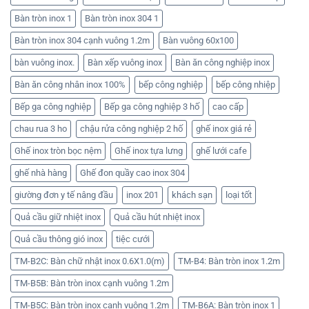
Bàn tròn inox 1
Bàn tròn inox 304 1
Bàn tròn inox 304 cạnh vuông 1.2m
Bàn vuông 60x100
bàn vuông inox.
Bàn xếp vuông inox
Bàn ăn công nghiệp inox
Bàn ăn công nhân inox 100%
bếp công nghiệp
bếp công nhiệp
Bếp ga công nghiệp
Bếp ga công nghiệp 3 hố
cao cấp
chau rua 3 ho
chậu rửa công nghiệp 2 hố
ghế inox giá rẻ
Ghế inox tròn bọc nệm
Ghế inox tựa lưng
ghế lưới cafe
ghế nhà hàng
Ghế đon quầy cao inox 304
giường đơn y tế nâng đầu
inox 201
khách sạn
loại tốt
Quả cầu giữ nhiệt inox
Quả cầu hút nhiệt inox
Quả cầu thông gió inox
tiệc cưới
TM-B2C: Bàn chữ nhật inox 0.6X1.0(m)
TM-B4: Bàn tròn inox 1.2m
TM-B5B: Bàn tròn inox cạnh vuông 1.2m
TM-B5C: Bàn tròn inox cạnh vuông 1.2m
TM-B6A: Bàn tròn inox 1