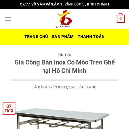
Chuyển
C9/77 VÕ VĂN VÂN,ẤP 3, VĨNH LỘC B, BÌNH CHÁNH
đến
nội
0
dung
TRANG CHỦ
SẢN PHẨM
THANH TOÁN
TIN TỨC
Gia Công Bàn Inox Có Móc Treo Ghế
tại Hồ Chí Minh
ĐÃ ĐĂNG TRÊN
07/12/2025
BỞI
TIENNC
07
Th12