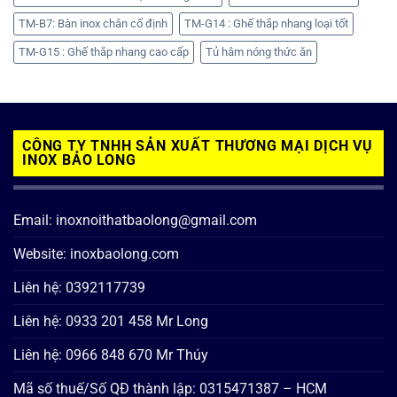
TM-B7: Bàn inox chân cố định
TM-G14 : Ghế thắp nhang loại tốt
TM-G15 : Ghế thắp nhang cao cấp
Tủ hâm nóng thức ăn
CÔNG TY TNHH SẢN XUẤT THƯƠNG MẠI DỊCH VỤ
INOX BẢO LONG
Email: inoxnoithatbaolong@gmail.com
Website: inoxbaolong.com
Liên hệ: 0392117739
Liên hệ: 0933 201 458 Mr Long
Liên hệ: 0966 848 670 Mr Thúy
Mã số thuế/Số QĐ thành lập: 0315471387 – HCM