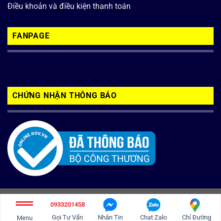
Điều khoản và điều kiện thanh toán
FANPAGE
CHỨNG NHẬN THÔNG BÁO
Copyright 2026 ©
inoxbaolong.com
0933201458
Tư vấn và thiết kế web
Công ty TNC Việt Nam
Gọi Tư Vấn
Nhắn Tin
Chat Zalo
Chỉ Đường
Menu