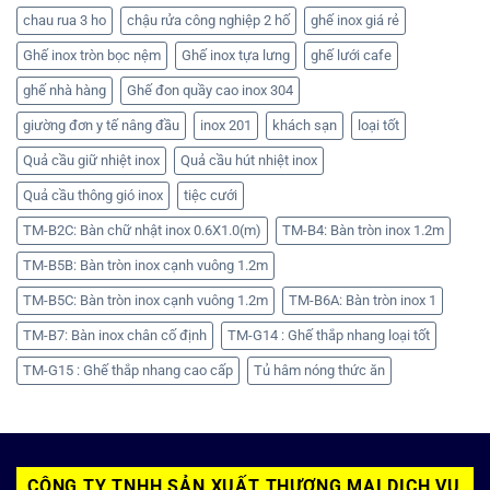
chau rua 3 ho
chậu rửa công nghiệp 2 hố
ghế inox giá rẻ
Ghế inox tròn bọc nệm
Ghế inox tựa lưng
ghế lưới cafe
ghế nhà hàng
Ghế đon quầy cao inox 304
giường đơn y tế nâng đầu
inox 201
khách sạn
loại tốt
Quả cầu giữ nhiệt inox
Quả cầu hút nhiệt inox
Quả cầu thông gió inox
tiệc cưới
TM-B2C: Bàn chữ nhật inox 0.6X1.0(m)
TM-B4: Bàn tròn inox 1.2m
TM-B5B: Bàn tròn inox cạnh vuông 1.2m
TM-B5C: Bàn tròn inox cạnh vuông 1.2m
TM-B6A: Bàn tròn inox 1
TM-B7: Bàn inox chân cố định
TM-G14 : Ghế thắp nhang loại tốt
TM-G15 : Ghế thắp nhang cao cấp
Tủ hâm nóng thức ăn
CÔNG TY TNHH SẢN XUẤT THƯƠNG MẠI DỊCH VỤ