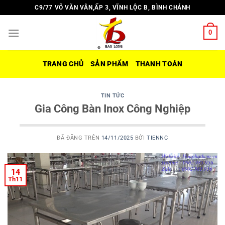
Chuyển
C9/77 VÕ VĂN VÂN,ẤP 3, VĨNH LỘC B, BÌNH CHÁNH
đến
nội
0
dung
TRANG CHỦ
SẢN PHẨM
THANH TOÁN
TIN TỨC
Gia Công Bàn Inox Công Nghiệp
ĐÃ ĐĂNG TRÊN
14/11/2025
BỞI
TIENNC
14
Th11