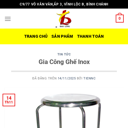
Chuyển
C9/77 VÕ VĂN VÂN,ẤP 3, VĨNH LỘC B, BÌNH CHÁNH
đến
nội
0
dung
TRANG CHỦ
SẢN PHẨM
THANH TOÁN
TIN TỨC
Gia Công Ghế Inox
ĐÃ ĐĂNG TRÊN
14/11/2025
BỞI
TIENNC
14
Th11