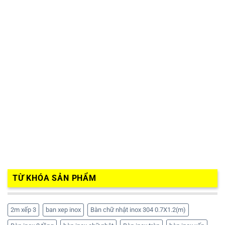
TỪ KHÓA SẢN PHẨM
2m xếp 3
ban xep inox
Bàn chữ nhật inox 304 0.7X1.2(m)