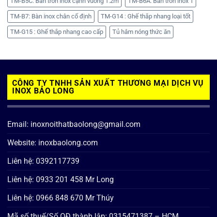
TM-B5C: Bàn tròn inox cạnh vuông 1.2m
TM-B6A: Bàn tròn inox 1
TM-B7: Bàn inox chân cố định
TM-G14 : Ghế thắp nhang loại tốt
TM-G15 : Ghế thắp nhang cao cấp
Tủ hâm nóng thức ăn
CÔNG TY TNHH SẢN XUẤT THƯƠNG MẠI DỊCH VỤ
INOX BẢO LONG
Email: inoxnoithatbaolong@gmail.com
Website: inoxbaolong.com
Liên hệ: 0392117739
Liên hệ: 0933 201 458 Mr Long
Liên hệ: 0966 848 670 Mr Thúy
Mã số thuế/Số QĐ thành lập: 0315471387 – HCM