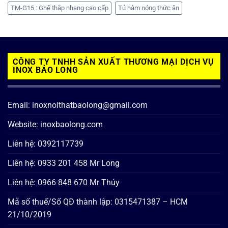
TM-G15 : Ghế thắp nhang cao cấp
Tủ hâm nóng thức ăn
CÔNG TY TNHH SẢN XUẤT THƯƠNG MẠI DỊCH VỤ
INOX BẢO LONG
Email: inoxnoithatbaolong@gmail.com
Website: inoxbaolong.com
Liên hệ: 0392117739
Liên hệ: 0933 201 458 Mr Long
Liên hệ: 0966 848 670 Mr Thúy
Mã số thuế/Số QĐ thành lập: 0315471387 – HCM
21/10/2019