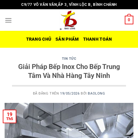
Chuyển
C9/77 VÕ VĂN VÂN,ẤP 3, VĨNH LỘC B, BÌNH CHÁNH
đến
nội
0
dung
TRANG CHỦ
SẢN PHẨM
THANH TOÁN
TIN TỨC
Giải Pháp Bếp Inox Cho Bếp Trung
Tâm Và Nhà Hàng Tây Ninh
ĐÃ ĐĂNG TRÊN
19/05/2026
BỞI
BAOLONG
19
Th5