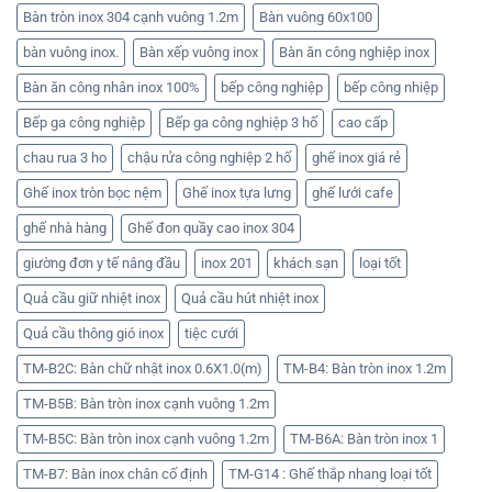
Bàn tròn inox 304 cạnh vuông 1.2m
Bàn vuông 60x100
bàn vuông inox.
Bàn xếp vuông inox
Bàn ăn công nghiệp inox
Bàn ăn công nhân inox 100%
bếp công nghiệp
bếp công nhiệp
Bếp ga công nghiệp
Bếp ga công nghiệp 3 hố
cao cấp
chau rua 3 ho
chậu rửa công nghiệp 2 hố
ghế inox giá rẻ
Ghế inox tròn bọc nệm
Ghế inox tựa lưng
ghế lưới cafe
ghế nhà hàng
Ghế đon quầy cao inox 304
giường đơn y tế nâng đầu
inox 201
khách sạn
loại tốt
Quả cầu giữ nhiệt inox
Quả cầu hút nhiệt inox
Quả cầu thông gió inox
tiệc cưới
TM-B2C: Bàn chữ nhật inox 0.6X1.0(m)
TM-B4: Bàn tròn inox 1.2m
TM-B5B: Bàn tròn inox cạnh vuông 1.2m
TM-B5C: Bàn tròn inox cạnh vuông 1.2m
TM-B6A: Bàn tròn inox 1
TM-B7: Bàn inox chân cố định
TM-G14 : Ghế thắp nhang loại tốt