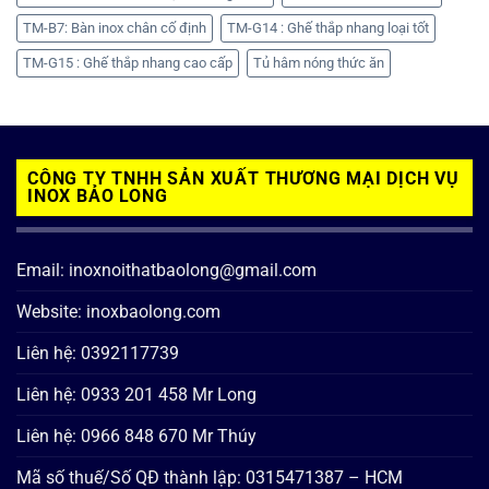
TM-B7: Bàn inox chân cố định
TM-G14 : Ghế thắp nhang loại tốt
TM-G15 : Ghế thắp nhang cao cấp
Tủ hâm nóng thức ăn
CÔNG TY TNHH SẢN XUẤT THƯƠNG MẠI DỊCH VỤ
INOX BẢO LONG
Email: inoxnoithatbaolong@gmail.com
Website: inoxbaolong.com
Liên hệ: 0392117739
Liên hệ: 0933 201 458 Mr Long
Liên hệ: 0966 848 670 Mr Thúy
Mã số thuế/Số QĐ thành lập: 0315471387 – HCM