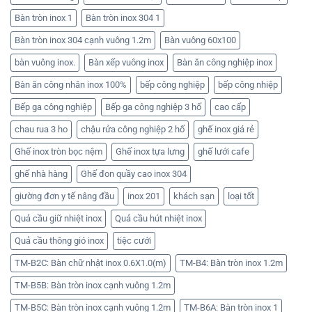
Bàn tròn inox 1
Bàn tròn inox 304 1
Bàn tròn inox 304 cạnh vuông 1.2m
Bàn vuông 60x100
bàn vuông inox.
Bàn xếp vuông inox
Bàn ăn công nghiệp inox
Bàn ăn công nhân inox 100%
bếp công nghiệp
bếp công nhiệp
Bếp ga công nghiệp
Bếp ga công nghiệp 3 hố
cao cấp
chau rua 3 ho
chậu rửa công nghiệp 2 hố
ghế inox giá rẻ
Ghế inox tròn bọc nệm
Ghế inox tựa lưng
ghế lưới cafe
ghế nhà hàng
Ghế đon quầy cao inox 304
giường đơn y tế nâng đầu
inox 201
khách sạn
loại tốt
Quả cầu giữ nhiệt inox
Quả cầu hút nhiệt inox
Quả cầu thông gió inox
tiệc cưới
TM-B2C: Bàn chữ nhật inox 0.6X1.0(m)
TM-B4: Bàn tròn inox 1.2m
TM-B5B: Bàn tròn inox cạnh vuông 1.2m
TM-B5C: Bàn tròn inox cạnh vuông 1.2m
TM-B6A: Bàn tròn inox 1