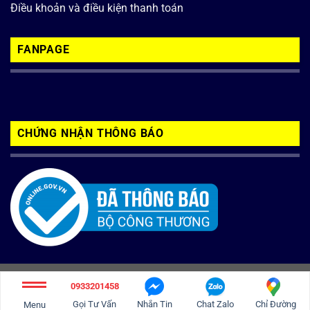
Điều khoản và điều kiện thanh toán
FANPAGE
CHỨNG NHẬN THÔNG BÁO
Copyright 2026 ©
inoxbaolong.com
0933201458
Tư vấn và thiết kế web
Công ty TNC Việt Nam
Gọi Tư Vấn
Nhắn Tin
Chat Zalo
Chỉ Đường
Menu