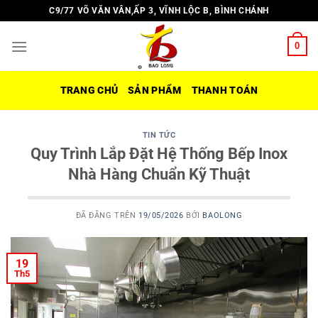
Chuyển
C9/77 VÕ VĂN VÂN,ẤP 3, VĨNH LỘC B, BÌNH CHÁNH
đến
nội
0
dung
TRANG CHỦ
SẢN PHẨM
THANH TOÁN
TIN TỨC
Quy Trình Lắp Đặt Hệ Thống Bếp Inox
Nhà Hàng Chuẩn Kỹ Thuật
ĐÃ ĐĂNG TRÊN
19/05/2026
BỞI
BAOLONG
19
Th5