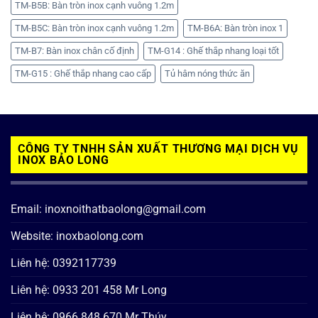
TM-B5B: Bàn tròn inox cạnh vuông 1.2m
TM-B5C: Bàn tròn inox cạnh vuông 1.2m
TM-B6A: Bàn tròn inox 1
TM-B7: Bàn inox chân cố định
TM-G14 : Ghế thắp nhang loại tốt
TM-G15 : Ghế thắp nhang cao cấp
Tủ hâm nóng thức ăn
CÔNG TY TNHH SẢN XUẤT THƯƠNG MẠI DỊCH VỤ
INOX BẢO LONG
Email: inoxnoithatbaolong@gmail.com
Website: inoxbaolong.com
Liên hệ: 0392117739
Liên hệ: 0933 201 458 Mr Long
Liên hệ: 0966 848 670 Mr Thúy