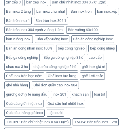
2m xếp 3
ban xep inox
Bàn chữ nhật inox 304 0.7X1.2(m)
Bàn inox 2 tầng
bàn inox chữ nhật
Bàn inox tròn
bàn inox xếp
Bàn tròn inox 1
Bàn tròn inox 304 1
Bàn tròn inox 304 cạnh vuông 1.2m
Bàn vuông 60x100
bàn vuông inox.
Bàn xếp vuông inox
Bàn ăn công nghiệp inox
Bàn ăn công nhân inox 100%
bếp công nghiệp
bếp công nhiệp
Bếp ga công nghiệp
Bếp ga công nghiệp 3 hố
cao cấp
chau rua 3 ho
chậu rửa công nghiệp 2 hố
ghế inox giá rẻ
Ghế inox tròn bọc nệm
Ghế inox tựa lưng
ghế lưới cafe
ghế nhà hàng
Ghế đon quầy cao inox 304
giường đơn y tế nâng đầu
inox 201
khách sạn
loại tốt
Quả cầu giữ nhiệt inox
Quả cầu hút nhiệt inox
Quả cầu thông gió inox
tiệc cưới
TM-B2C: Bàn chữ nhật inox 0.6X1.0(m)
TM-B4: Bàn tròn inox 1.2m