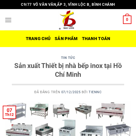
Chuyển
C9/77 VÕ VĂN VÂN,ẤP 3, VĨNH LỘC B, BÌNH CHÁNH
đến
nội
0
dung
TRANG CHỦ
SẢN PHẨM
THANH TOÁN
TIN TỨC
Sản xuất Thiết bị nhà bếp inox tại Hồ
Chí Minh
ĐÃ ĐĂNG TRÊN
07/12/2025
BỞI
TIENNC
07
Th12