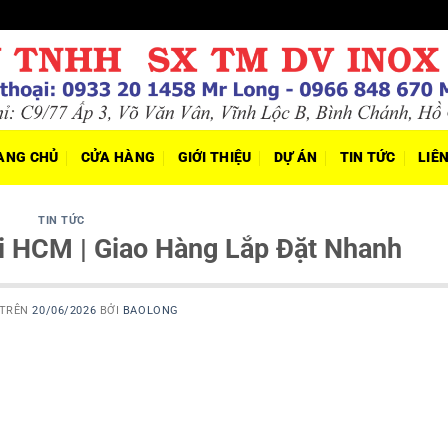
ANG CHỦ
CỬA HÀNG
GIỚI THIỆU
DỰ ÁN
TIN TỨC
LIÊ
TIN TỨC
i HCM | Giao Hàng Lắp Đặt Nhanh
 TRÊN
20/06/2026
BỞI
BAOLONG