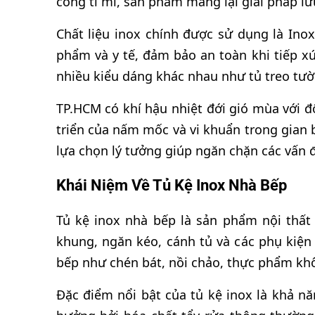
công tỉ mỉ, sản phẩm mang lại giải pháp lư
Chất liệu inox chính được sử dụng là Inox
phẩm và y tế, đảm bảo an toàn khi tiếp x
nhiều kiểu dáng khác nhau như tủ treo tườ
TP.HCM có khí hậu nhiệt đới gió mùa với đ
triển của nấm mốc và vi khuẩn trong gian 
lựa chọn lý tưởng giúp ngăn chặn các vấn đ
Khái Niệm Về Tủ Kệ Inox Nhà Bếp
Tủ kệ inox nhà bếp là sản phẩm nội thấ
khung, ngăn kéo, cánh tủ và các phụ kiện
bếp như chén bát, nồi chảo, thực phẩm khô
Đặc điểm nổi bật của tủ kệ inox là khả nă