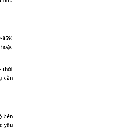
o nhu
0-85%
 hoặc
 thời
g cần
độ bền
c yêu