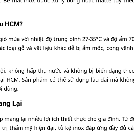
. Bề mặt inox được xử lý bóng hoặc matte tùy the
Hậu HCM?
gió mùa với nhiệt độ trung bình 27-35°C và độ ẩm 7
các loại gỗ và vật liệu khác dễ bị ẩm mốc, cong vênh
rội, không hấp thụ nước và không bị biến dạng theo
h tại HCM. Sản phẩm có thể sử dụng lâu dài mà khôn
ời dùng.
ang Lại
 mang lại nhiều lợi ích thiết thực cho gia đình. Từ 
 trị thẩm mỹ hiện đại, tủ kệ inox đáp ứng đầy đủ cá