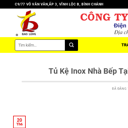
Chuyển
C9/77 VÕ VĂN VÂN,ẤP 3, VĨNH LỘC B, BÌNH CHÁNH
đến
nội
dung
Tìm
TR
kiếm:
Tủ Kệ Inox Nhà Bếp Tạ
ĐÃ ĐĂNG
20
Th6