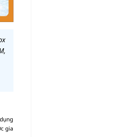
ox
M,
 dụng
ợc gia