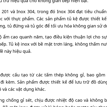
u trữ hiệu quả cho không gian bếp hiện đại.
 201 và Inox 304, trong đó Inox 304 đạt tiêu chuẩn
úc với thực phẩm. Các sản phẩm tủ kệ được thiết kế
ng, tủ đứng và tủ góc để tối ưu hóa không gian sử d
ộ ẩm cao quanh năm, tạo điều kiện thuận lợi cho sự
bếp. Tủ kệ inox với bề mặt trơn láng, không thấm nướ
ề này hiệu quả.
t được cấu tạo từ các tấm thép không gỉ, bao gồm
 đi kèm. Sản phẩm được thiết kế để lưu trữ đồ dùn
 và các vật dụng khác.
ng chống gỉ sét, chịu được nhiệt độ cao và không b