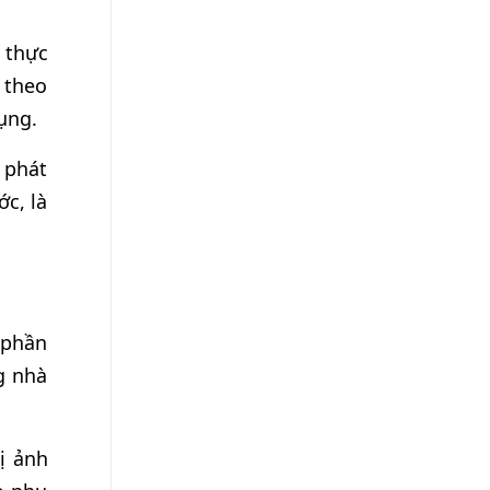
 thực
 theo
ụng.
 phát
c, là
 phần
g nhà
ị ảnh