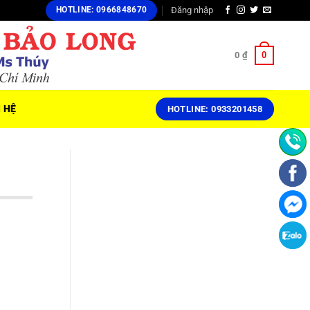
Đăng nhập
HOTLINE: 0966848670
0
0
₫
N HỆ
HOTLINE: 0933201458