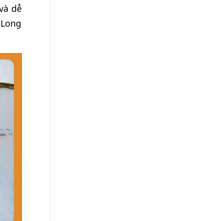
và dễ
 Long