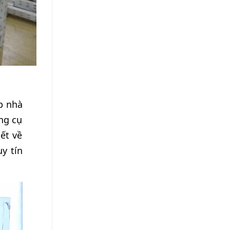
p nhà
ng cụ
ết về
uy tín