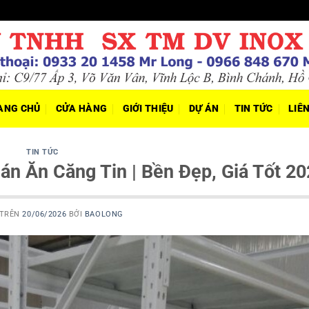
ANG CHỦ
CỬA HÀNG
GIỚI THIỆU
DỰ ÁN
TIN TỨC
LIÊ
TIN TỨC
n Ăn Căng Tin | Bền Đẹp, Giá Tốt 20
 TRÊN
20/06/2026
BỞI
BAOLONG