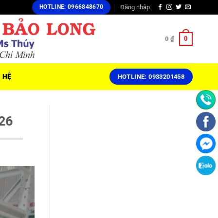
Đăng nhập
HOTLINE: 0966848670
0
0
₫
N HỆ
HOTLINE: 0933201458
26