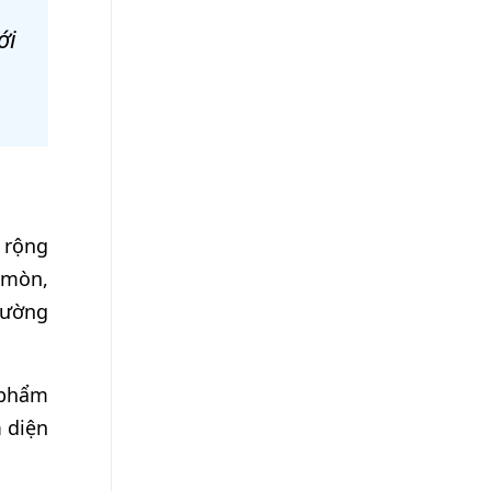
ới
 rộng
 mòn,
rường
 phẩm
m diện