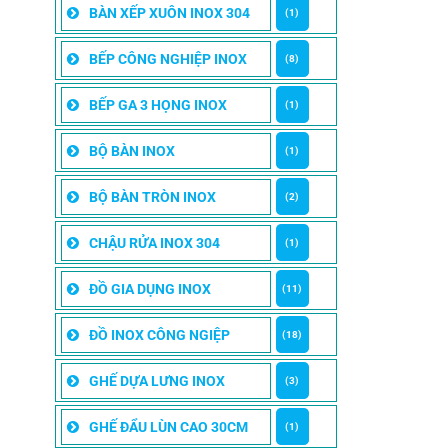
BÀN XẾP XUÔN INOX 304
(1)
BẾP CÔNG NGHIỆP INOX
(8)
BẾP GA 3 HỌNG INOX
(1)
BỘ BÀN INOX
(1)
BỘ BÀN TRÒN INOX
(2)
CHẬU RỬA INOX 304
(1)
ĐỒ GIA DỤNG INOX
(11)
ĐỒ INOX CÔNG NGIỆP
(18)
GHẾ DỰA LƯNG INOX
(3)
GHẾ ĐẨU LÙN CAO 30CM
(1)