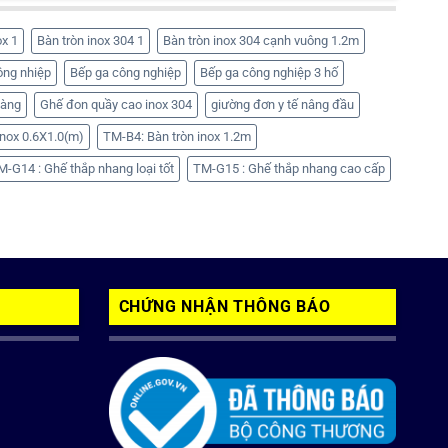
ox 1
Bàn tròn inox 304 1
Bàn tròn inox 304 cạnh vuông 1.2m
ông nhiệp
Bếp ga công nghiệp
Bếp ga công nghiệp 3 hố
hàng
Ghế đon quầy cao inox 304
giường đơn y tế nâng đầu
nox 0.6X1.0(m)
TM-B4: Bàn tròn inox 1.2m
M-G14 : Ghế thắp nhang loại tốt
TM-G15 : Ghế thắp nhang cao cấp
CHỨNG NHẬN THÔNG BÁO