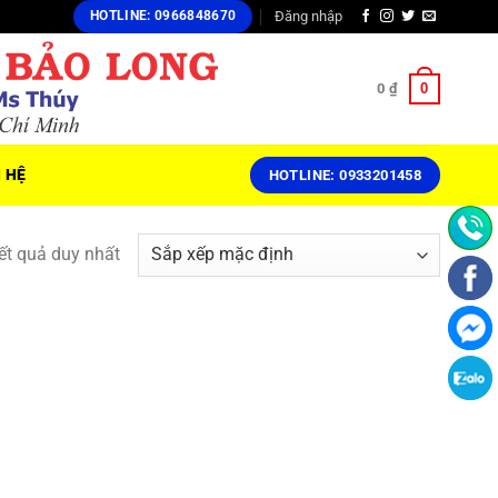
Đăng nhập
HOTLINE: 0966848670
0
0
₫
N HỆ
HOTLINE: 0933201458
kết quả duy nhất