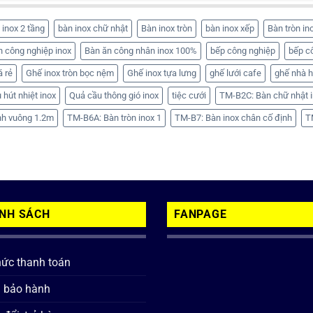
 inox 2 tầng
bàn inox chữ nhật
Bàn inox tròn
bàn inox xếp
Bàn tròn in
n công nghiệp inox
Bàn ăn công nhân inox 100%
bếp công nghiệp
bếp c
á rẻ
Ghế inox tròn bọc nệm
Ghế inox tựa lưng
ghế lưới cafe
ghế nhà 
 hút nhiệt inox
Quả cầu thông gió inox
tiệc cưới
TM-B2C: Bàn chữ nhật i
nh vuông 1.2m
TM-B6A: Bàn tròn inox 1
TM-B7: Bàn inox chân cố định
T
ÍNH SÁCH
FANPAGE
hức thanh toán
h bảo hành