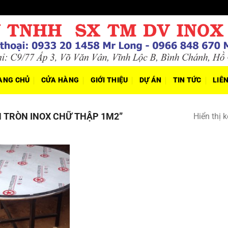
ANG CHỦ
CỬA HÀNG
GIỚI THIỆU
DỰ ÁN
TIN TỨC
LIÊ
 TRÒN INOX CHỮ THẬP 1M2”
Hiển thị 