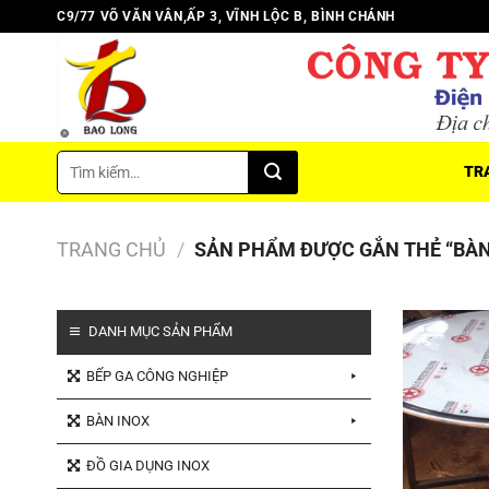
Chuyển
C9/77 VÕ VĂN VÂN,ẤP 3, VĨNH LỘC B, BÌNH CHÁNH
đến
nội
dung
Tìm
TR
kiếm:
TRANG CHỦ
/
SẢN PHẨM ĐƯỢC GẮN THẺ “BÀN
DANH MỤC SẢN PHẨM
BẾP GA CÔNG NGHIỆP
BÀN INOX
ĐỒ GIA DỤNG INOX