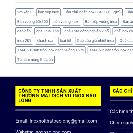
2m xếp 3
ban xep inox
Bàn chữ nhật inox 304 0.7X1.2(m)
Bàn
Bàn vuông 60x100
bàn vuông inox.
Bàn xếp vuông inox
Bàn ă
cao cấp
chau rua 3 ho
chậu rửa công nghiệp 2 hố
ghế inox gi
inox 201
khách sạn
loại tốt
Quả cầu giữ nhiệt inox
Quả cầu
TM-B5B: Bàn tròn inox cạnh vuông 1.2m
TM-B5C: Bàn tròn inox cạ
Tủ hâm nóng thức ăn
CÔNG TY TNHH SẢN XUẤT
CÁC CH
THƯƠNG MẠI DỊCH VỤ INOX BẢO
LONG
Các hình t
Email: inoxnoithatbaolong@gmail.com
Chính sác
Website: inoxbaolong.com