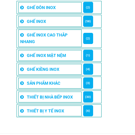
GHẾ ĐÔN INOX
(2)
GHẾ INOX
(58)
GHẾ INOX CAO THẮP
(2)
NHANG
GHẾ INOX MẶT NỆM
(1)
GHẾ KIỀNG INOX
(4)
SẢN PHẨM KHÁC
(3)
THIẾT BỊ NHÀ BẾP INOX
(30)
THIẾT BỊ Y TẾ INOX
(6)