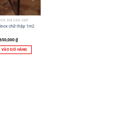
NOX 304 CAO CẤP
 inox chữ thập 1m2
650,000
₫
 VÀO GIỎ HÀNG