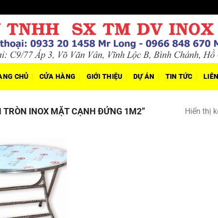
ANG CHỦ
CỬA HÀNG
GIỚI THIỆU
DỰ ÁN
TIN TỨC
LIÊ
 TRÒN INOX MẶT CẠNH ĐỨNG 1M2”
Hiển thị 