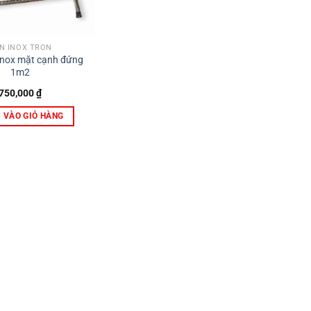
N INOX TRÒN
inox mặt cạnh đứng
1m2
750,000
₫
 VÀO GIỎ HÀNG