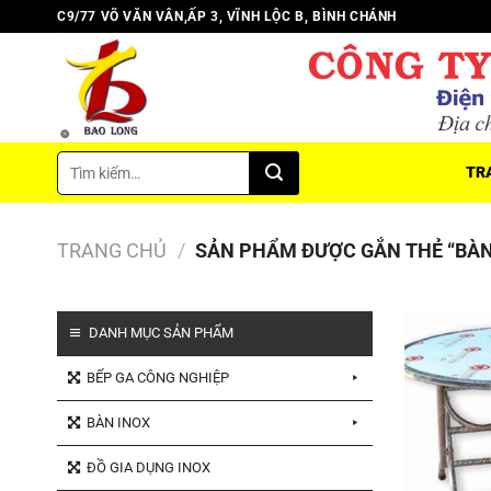
Chuyển
C9/77 VÕ VĂN VÂN,ẤP 3, VĨNH LỘC B, BÌNH CHÁNH
đến
nội
dung
Tìm
TR
kiếm:
TRANG CHỦ
/
SẢN PHẨM ĐƯỢC GẮN THẺ “BÀN
DANH MỤC SẢN PHẨM
BẾP GA CÔNG NGHIỆP
BÀN INOX
ĐỒ GIA DỤNG INOX