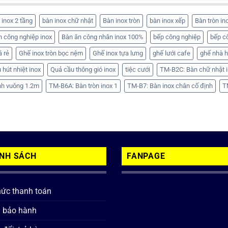
 inox 2 tầng
bàn inox chữ nhật
Bàn inox tròn
bàn inox xếp
Bàn tròn in
n công nghiệp inox
Bàn ăn công nhân inox 100%
bếp công nghiệp
bếp c
á rẻ
Ghế inox tròn bọc nệm
Ghế inox tựa lưng
ghế lưới cafe
ghế nhà 
 hút nhiệt inox
Quả cầu thông gió inox
tiệc cưới
TM-B2C: Bàn chữ nhật i
nh vuông 1.2m
TM-B6A: Bàn tròn inox 1
TM-B7: Bàn inox chân cố định
T
ÍNH SÁCH
FANPAGE
hức thanh toán
h bảo hành