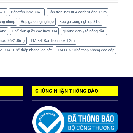
ox 1
Bàn tròn inox 304 1
Bàn tròn inox 304 cạnh vuông 1.2m
ông nhiệp
Bếp ga công nghiệp
Bếp ga công nghiệp 3 hố
hàng
Ghế đon quầy cao inox 304
giường đơn y tế nâng đầu
nox 0.6X1.0(m)
TM-B4: Bàn tròn inox 1.2m
M-G14 : Ghế thắp nhang loại tốt
TM-G15 : Ghế thắp nhang cao cấp
CHỨNG NHẬN THÔNG BÁO