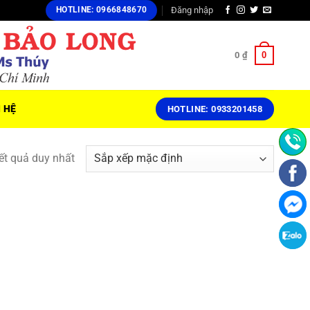
Đăng nhập
HOTLINE: 0966848670
0
0
₫
N HỆ
HOTLINE: 0933201458
kết quả duy nhất