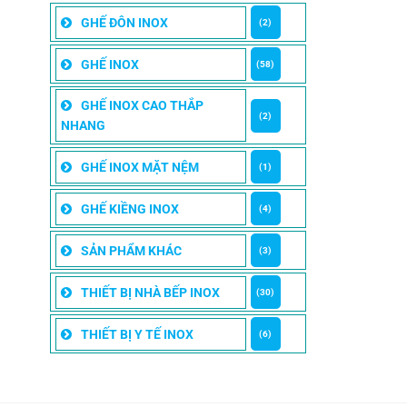
GHẾ ĐÔN INOX
(2)
GHẾ INOX
(58)
GHẾ INOX CAO THẮP
(2)
NHANG
GHẾ INOX MẶT NỆM
(1)
GHẾ KIỀNG INOX
(4)
SẢN PHẨM KHÁC
(3)
THIẾT BỊ NHÀ BẾP INOX
(30)
THIẾT BỊ Y TẾ INOX
(6)