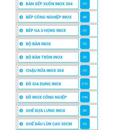
BÀN XẾP XUÔN INOX 304
(1)
BẾP CÔNG NGHIỆP INOX
(8)
BẾP GA 3 HỌNG INOX
(1)
BỘ BÀN INOX
(1)
BỘ BÀN TRÒN INOX
(2)
CHẬU RỬA INOX 304
(1)
ĐỒ GIA DỤNG INOX
(11)
ĐỒ INOX CÔNG NGIỆP
(18)
GHẾ DỰA LƯNG INOX
(3)
GHẾ ĐẨU LÙN CAO 30CM
(1)