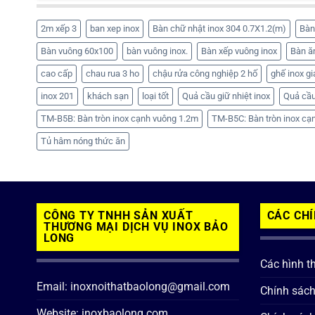
2m xếp 3
ban xep inox
Bàn chữ nhật inox 304 0.7X1.2(m)
Bàn
Bàn vuông 60x100
bàn vuông inox.
Bàn xếp vuông inox
Bàn ă
cao cấp
chau rua 3 ho
chậu rửa công nghiệp 2 hố
ghế inox gi
inox 201
khách sạn
loại tốt
Quả cầu giữ nhiệt inox
Quả cầu
TM-B5B: Bàn tròn inox cạnh vuông 1.2m
TM-B5C: Bàn tròn inox cạ
Tủ hâm nóng thức ăn
CÔNG TY TNHH SẢN XUẤT
CÁC CH
THƯƠNG MẠI DỊCH VỤ INOX BẢO
LONG
Các hình t
Email: inoxnoithatbaolong@gmail.com
Chính sác
Website: inoxbaolong.com