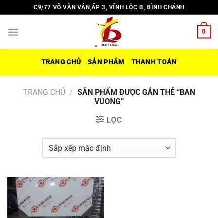
Chuyển
C9/77 VÕ VĂN VÂN,ẤP 3, VĨNH LỘC B, BÌNH CHÁNH
đến
nội
0
dung
TRANG CHỦ
SẢN PHẨM
THANH TOÁN
TRANG CHỦ
/
SẢN PHẨM ĐƯỢC GẮN THẺ “BAN
VUONG”
LỌC