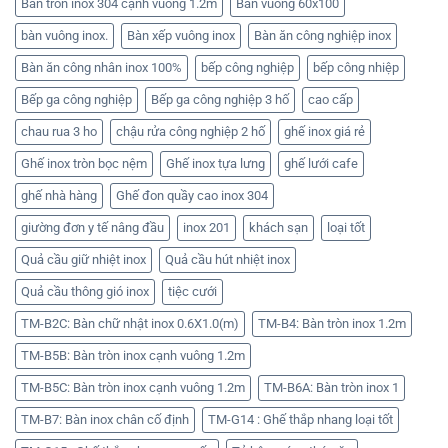
Bàn tròn inox 304 cạnh vuông 1.2m
Bàn vuông 60x100
bàn vuông inox.
Bàn xếp vuông inox
Bàn ăn công nghiệp inox
Bàn ăn công nhân inox 100%
bếp công nghiệp
bếp công nhiệp
Bếp ga công nghiệp
Bếp ga công nghiệp 3 hố
cao cấp
chau rua 3 ho
chậu rửa công nghiệp 2 hố
ghế inox giá rẻ
Ghế inox tròn bọc nệm
Ghế inox tựa lưng
ghế lưới cafe
ghế nhà hàng
Ghế đon quầy cao inox 304
giường đơn y tế nâng đầu
inox 201
khách sạn
loại tốt
Quả cầu giữ nhiệt inox
Quả cầu hút nhiệt inox
Quả cầu thông gió inox
tiệc cưới
TM-B2C: Bàn chữ nhật inox 0.6X1.0(m)
TM-B4: Bàn tròn inox 1.2m
TM-B5B: Bàn tròn inox cạnh vuông 1.2m
TM-B5C: Bàn tròn inox cạnh vuông 1.2m
TM-B6A: Bàn tròn inox 1
TM-B7: Bàn inox chân cố định
TM-G14 : Ghế thắp nhang loại tốt