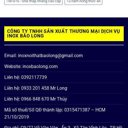
TM-G15 : Ghế thắp nhang cao cấp
Tủ hâm nóng thức ăn
CÔNG TY TNHH SẢN XUẤT THƯƠNG MẠI DỊCH VỤ
INOX BẢO LONG
Email: inoxnoithatbaolong@gmail.com
Website: inoxbaolong.com
Liên hệ: 0392117739
Liên hệ: 0933 201 458 Mr Long
Liên hệ: 0966 848 670 Mr Thúy
Mã số thuế/Số QĐ thành lập: 0315471387 – HCM
21/10/2019
Địa chỉ: C9/77 Võ Văn Vân , Ấp 3 , Xã Tân Vĩnh Lộc , TP Hồ