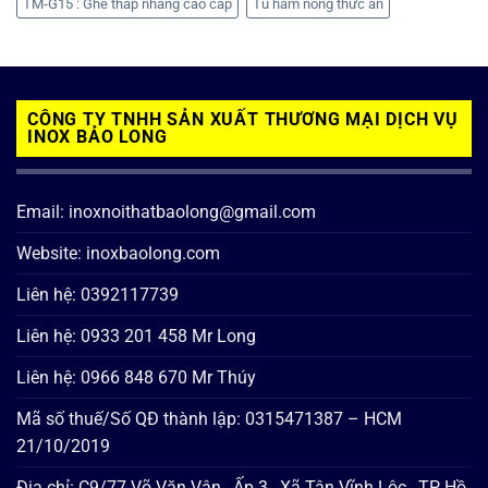
TM-G15 : Ghế thắp nhang cao cấp
Tủ hâm nóng thức ăn
CÔNG TY TNHH SẢN XUẤT THƯƠNG MẠI DỊCH VỤ
INOX BẢO LONG
Email: inoxnoithatbaolong@gmail.com
Website: inoxbaolong.com
Liên hệ: 0392117739
Liên hệ: 0933 201 458 Mr Long
Liên hệ: 0966 848 670 Mr Thúy
Mã số thuế/Số QĐ thành lập: 0315471387 – HCM
21/10/2019
Địa chỉ: C9/77 Võ Văn Vân , Ấp 3 , Xã Tân Vĩnh Lộc , TP Hồ