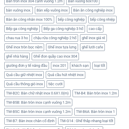
Bàn tròn inox 304 cạnh vuông 1.2m
Bàn vuông 60x100
bàn vuông inox.
Bàn xếp vuông inox
Bàn ăn công nghiệp inox
Bàn ăn công nhân inox 100%
bếp công nghiệp
bếp công nhiệp
Bếp ga công nghiệp
Bếp ga công nghiệp 3 hố
cao cấp
chau rua 3 ho
chậu rửa công nghiệp 2 hố
ghế inox giá rẻ
Ghế inox tròn bọc nệm
Ghế inox tựa lưng
ghế lưới cafe
ghế nhà hàng
Ghế đon quầy cao inox 304
giường đơn y tế nâng đầu
inox 201
khách sạn
loại tốt
Quả cầu giữ nhiệt inox
Quả cầu hút nhiệt inox
Quả cầu thông gió inox
tiệc cưới
TM-B2C: Bàn chữ nhật inox 0.6X1.0(m)
TM-B4: Bàn tròn inox 1.2m
TM-B5B: Bàn tròn inox cạnh vuông 1.2m
TM-B5C: Bàn tròn inox cạnh vuông 1.2m
TM-B6A: Bàn tròn inox 1
TM-B7: Bàn inox chân cố định
TM-G14 : Ghế thắp nhang loại tốt