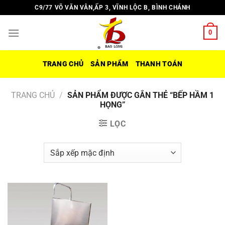
Chuyển
C9/77 VÕ VĂN VÂN,ẤP 3, VĨNH LỘC B, BÌNH CHÁNH
đến
nội
0
dung
TRANG CHỦ
SẢN PHẨM
THANH TOÁN
TRANG CHỦ
/
SẢN PHẨM ĐƯỢC GẮN THẺ “BẾP HẦM 1
HỌNG”
LỌC