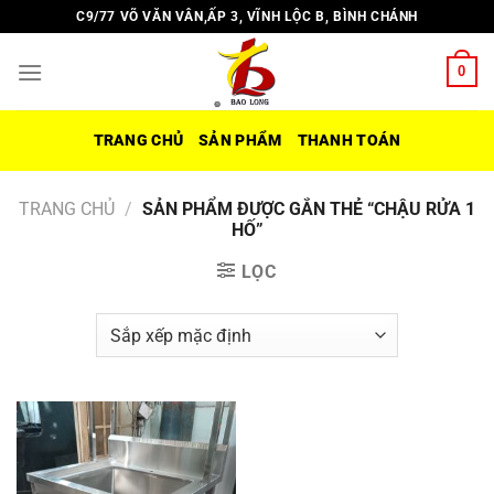
Chuyển
C9/77 VÕ VĂN VÂN,ẤP 3, VĨNH LỘC B, BÌNH CHÁNH
đến
nội
0
dung
TRANG CHỦ
SẢN PHẨM
THANH TOÁN
TRANG CHỦ
/
SẢN PHẨM ĐƯỢC GẮN THẺ “CHẬU RỬA 1
HỐ”
LỌC