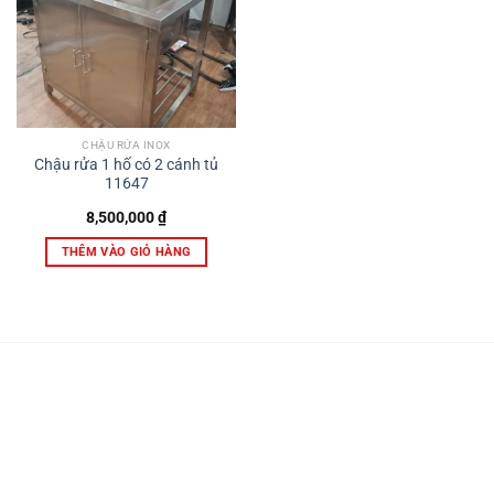
CHẬU RỬA INOX
Chậu rửa 1 hố có 2 cánh tủ
11647
8,500,000
₫
THÊM VÀO GIỎ HÀNG