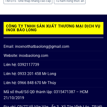
TM-G15 : Ghế thắp nhang cao cấp
Tủ hâm nóng thức ăn
CÔNG TY TNHH SẢN XUẤT THƯƠNG MẠI DỊCH VỤ
INOX BẢO LONG
Email: inoxnoithatbaolong@gmail.com
Website: inoxbaolong.com
Liên hệ: 0392117739
Liên hệ: 0933 201 458 Mr Long
Liên hệ: 0966 848 670 Mr Thúy
Mã số thuế/Số QĐ thành lập: 0315471387 – HCM
21/10/2019
Địa chỉ: C9/77 Võ Văn Vân , Ấp 3 , Xã Tân Vĩnh Lộc , TP Hồ