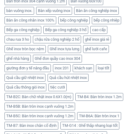
Bàn tròn inox 304 cạnh vuông 1.2m
Bàn vuông 60x100
bàn vuông inox.
Bàn xếp vuông inox
Bàn ăn công nghiệp inox
Bàn ăn công nhân inox 100%
bếp công nghiệp
bếp công nhiệp
Bếp ga công nghiệp
Bếp ga công nghiệp 3 hố
cao cấp
chau rua 3 ho
chậu rửa công nghiệp 2 hố
ghế inox giá rẻ
Ghế inox tròn bọc nệm
Ghế inox tựa lưng
ghế lưới cafe
ghế nhà hàng
Ghế đon quầy cao inox 304
giường đơn y tế nâng đầu
inox 201
khách sạn
loại tốt
Quả cầu giữ nhiệt inox
Quả cầu hút nhiệt inox
Quả cầu thông gió inox
tiệc cưới
TM-B2C: Bàn chữ nhật inox 0.6X1.0(m)
TM-B4: Bàn tròn inox 1.2m
TM-B5B: Bàn tròn inox cạnh vuông 1.2m
TM-B5C: Bàn tròn inox cạnh vuông 1.2m
TM-B6A: Bàn tròn inox 1
TM-B7: Bàn inox chân cố định
TM-G14 : Ghế thắp nhang loại tốt