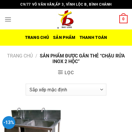
Chuyển
C9/77 VÕ VĂN VÂN,ẤP 3, VĨNH LỘC B, BÌNH CHÁNH
đến
nội
0
dung
TRANG CHỦ
SẢN PHẨM
THANH TOÁN
TRANG CHỦ
/
SẢN PHẨM ĐƯỢC GẮN THẺ “CHẬU RỬA
INOX 2 HỘC”
LỌC
-13%