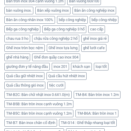
Bàn tròn inox 304 cạnh vuông 1.2m
Bàn vuông 60x100
bàn vuông inox.
Bàn xếp vuông inox
Bàn ăn công nghiệp inox
Bàn ăn công nhân inox 100%
bếp công nghiệp
bếp công nhiệp
Bếp ga công nghiệp
Bếp ga công nghiệp 3 hố
cao cấp
chau rua 3 ho
chậu rửa công nghiệp 2 hố
ghế inox giá rẻ
Ghế inox tròn bọc nệm
Ghế inox tựa lưng
ghế lưới cafe
ghế nhà hàng
Ghế đon quầy cao inox 304
giường đơn y tế nâng đầu
inox 201
khách sạn
loại tốt
Quả cầu giữ nhiệt inox
Quả cầu hút nhiệt inox
Quả cầu thông gió inox
tiệc cưới
TM-B2C: Bàn chữ nhật inox 0.6X1.0(m)
TM-B4: Bàn tròn inox 1.2m
TM-B5B: Bàn tròn inox cạnh vuông 1.2m
TM-B5C: Bàn tròn inox cạnh vuông 1.2m
TM-B6A: Bàn tròn inox 1
TM-B7: Bàn inox chân cố định
TM-G14 : Ghế thắp nhang loại tốt