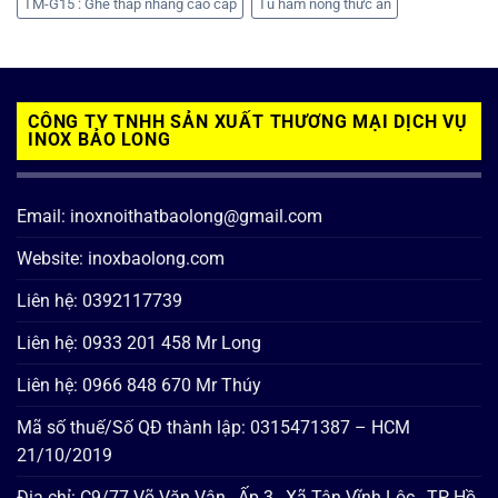
TM-G15 : Ghế thắp nhang cao cấp
Tủ hâm nóng thức ăn
CÔNG TY TNHH SẢN XUẤT THƯƠNG MẠI DỊCH VỤ
INOX BẢO LONG
Email: inoxnoithatbaolong@gmail.com
Website: inoxbaolong.com
Liên hệ: 0392117739
Liên hệ: 0933 201 458 Mr Long
Liên hệ: 0966 848 670 Mr Thúy
Mã số thuế/Số QĐ thành lập: 0315471387 – HCM
21/10/2019
Địa chỉ: C9/77 Võ Văn Vân , Ấp 3 , Xã Tân Vĩnh Lộc , TP Hồ