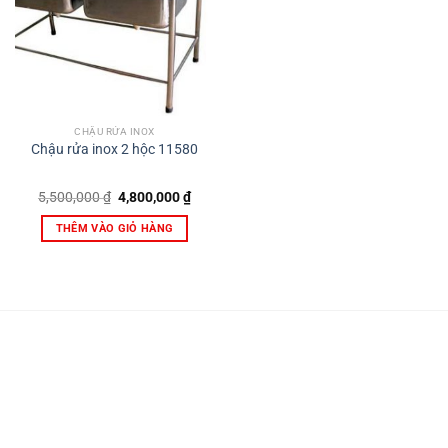
CHẬU RỬA INOX
Chậu rửa inox 2 hộc 11580
Giá
Giá
5,500,000
₫
4,800,000
₫
gốc
hiện
là:
tại
THÊM VÀO GIỎ HÀNG
5,500,000 ₫.
là:
4,800,000 ₫.