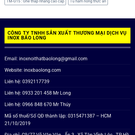
TM-G15 : Ghế thắp nhang cao cấp
Tủ hâm nóng thức ăn
CÔNG TY TNHH SẢN XUẤT THƯƠNG MẠI DỊCH VỤ
INOX BẢO LONG
Email: inoxnoithatbaolong@gmail.com
Website: inoxbaolong.com
Liên hệ: 0392117739
Liên hệ: 0933 201 458 Mr Long
Liên hệ: 0966 848 670 Mr Thúy
Mã số thuế/Số QĐ thành lập: 0315471387 – HCM
21/10/2019
Địa chỉ: C9/77 Võ Văn Vân , Ấp 3 , Xã Tân Vĩnh Lộc , TP Hồ