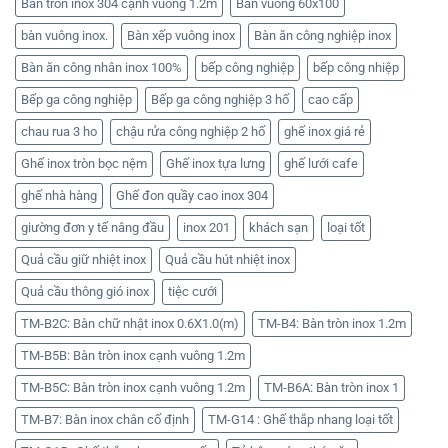
Bàn tròn inox 304 cạnh vuông 1.2m
Bàn vuông 60x100
bàn vuông inox.
Bàn xếp vuông inox
Bàn ăn công nghiệp inox
Bàn ăn công nhân inox 100%
bếp công nghiệp
bếp công nhiệp
Bếp ga công nghiệp
Bếp ga công nghiệp 3 hố
cao cấp
chau rua 3 ho
chậu rửa công nghiệp 2 hố
ghế inox giá rẻ
Ghế inox tròn bọc nệm
Ghế inox tựa lưng
ghế lưới cafe
ghế nhà hàng
Ghế đon quầy cao inox 304
giường đơn y tế nâng đầu
inox 201
khách sạn
loại tốt
Quả cầu giữ nhiệt inox
Quả cầu hút nhiệt inox
Quả cầu thông gió inox
tiệc cưới
TM-B2C: Bàn chữ nhật inox 0.6X1.0(m)
TM-B4: Bàn tròn inox 1.2m
TM-B5B: Bàn tròn inox cạnh vuông 1.2m
TM-B5C: Bàn tròn inox cạnh vuông 1.2m
TM-B6A: Bàn tròn inox 1
TM-B7: Bàn inox chân cố định
TM-G14 : Ghế thắp nhang loại tốt