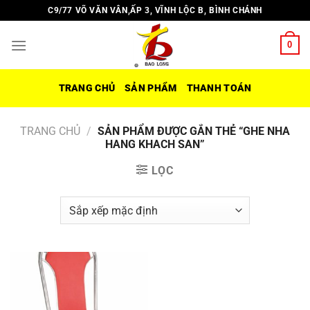
Chuyển
C9/77 VÕ VĂN VÂN,ẤP 3, VĨNH LỘC B, BÌNH CHÁNH
đến
nội
0
dung
TRANG CHỦ
SẢN PHẨM
THANH TOÁN
TRANG CHỦ
/
SẢN PHẨM ĐƯỢC GẮN THẺ “GHE NHA
HANG KHACH SAN”
LỌC