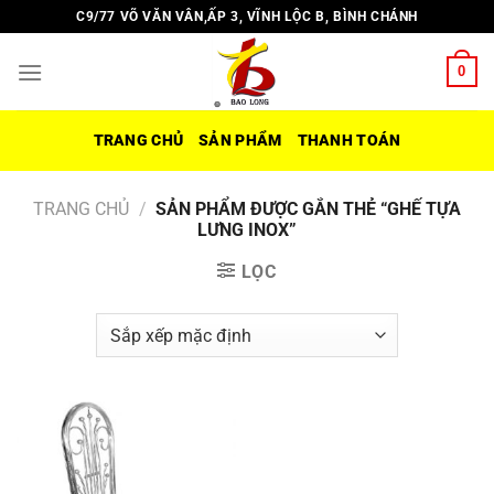
Chuyển
C9/77 VÕ VĂN VÂN,ẤP 3, VĨNH LỘC B, BÌNH CHÁNH
đến
nội
0
dung
TRANG CHỦ
SẢN PHẨM
THANH TOÁN
TRANG CHỦ
/
SẢN PHẨM ĐƯỢC GẮN THẺ “GHẾ TỰA
LƯNG INOX”
LỌC