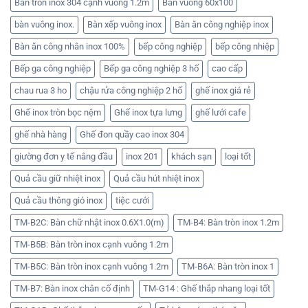
Bàn tròn inox 304 cạnh vuông 1.2m
Bàn vuông 60x100
bàn vuông inox.
Bàn xếp vuông inox
Bàn ăn công nghiệp inox
Bàn ăn công nhân inox 100%
bếp công nghiệp
bếp công nhiệp
Bếp ga công nghiệp
Bếp ga công nghiệp 3 hố
cao cấp
chau rua 3 ho
chậu rửa công nghiệp 2 hố
ghế inox giá rẻ
Ghế inox tròn bọc nệm
Ghế inox tựa lưng
ghế lưới cafe
ghế nhà hàng
Ghế đon quầy cao inox 304
giường đơn y tế nâng đầu
inox 201
khách sạn
loại tốt
Quả cầu giữ nhiệt inox
Quả cầu hút nhiệt inox
Quả cầu thông gió inox
tiệc cưới
TM-B2C: Bàn chữ nhật inox 0.6X1.0(m)
TM-B4: Bàn tròn inox 1.2m
TM-B5B: Bàn tròn inox cạnh vuông 1.2m
TM-B5C: Bàn tròn inox cạnh vuông 1.2m
TM-B6A: Bàn tròn inox 1
TM-B7: Bàn inox chân cố định
TM-G14 : Ghế thắp nhang loại tốt