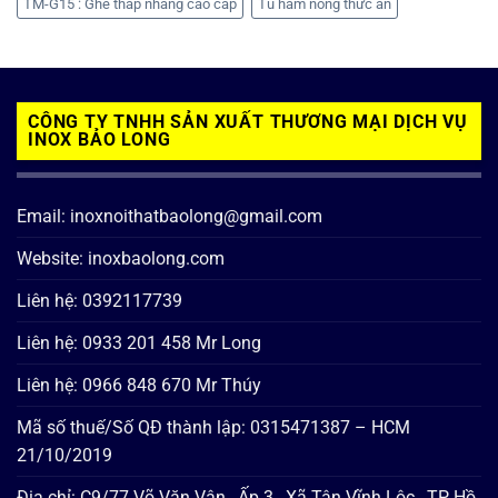
TM-G15 : Ghế thắp nhang cao cấp
Tủ hâm nóng thức ăn
CÔNG TY TNHH SẢN XUẤT THƯƠNG MẠI DỊCH VỤ
INOX BẢO LONG
Email: inoxnoithatbaolong@gmail.com
Website: inoxbaolong.com
Liên hệ: 0392117739
Liên hệ: 0933 201 458 Mr Long
Liên hệ: 0966 848 670 Mr Thúy
Mã số thuế/Số QĐ thành lập: 0315471387 – HCM
21/10/2019
Địa chỉ: C9/77 Võ Văn Vân , Ấp 3 , Xã Tân Vĩnh Lộc , TP Hồ