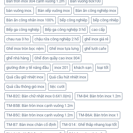
Bàn tròn inox 304 cạnh vuông 1.2m
Bàn vuông 60x100
bàn vuông inox.
Bàn xếp vuông inox
Bàn ăn công nghiệp inox
Bàn ăn công nhân inox 100%
bếp công nghiệp
bếp công nhiệp
Bếp ga công nghiệp
Bếp ga công nghiệp 3 hố
cao cấp
chau rua 3 ho
chậu rửa công nghiệp 2 hố
ghế inox giá rẻ
Ghế inox tròn bọc nệm
Ghế inox tựa lưng
ghế lưới cafe
ghế nhà hàng
Ghế đon quầy cao inox 304
giường đơn y tế nâng đầu
inox 201
khách sạn
loại tốt
Quả cầu giữ nhiệt inox
Quả cầu hút nhiệt inox
Quả cầu thông gió inox
tiệc cưới
TM-B2C: Bàn chữ nhật inox 0.6X1.0(m)
TM-B4: Bàn tròn inox 1.2m
TM-B5B: Bàn tròn inox cạnh vuông 1.2m
TM-B5C: Bàn tròn inox cạnh vuông 1.2m
TM-B6A: Bàn tròn inox 1
TM-B7: Bàn inox chân cố định
TM-G14 : Ghế thắp nhang loại tốt