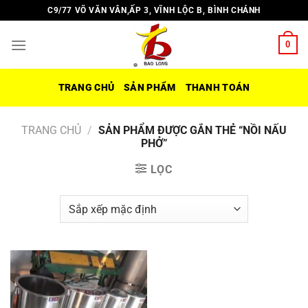
Chuyển
C9/77 VÕ VĂN VÂN,ẤP 3, VĨNH LỘC B, BÌNH CHÁNH
đến
nội
0
dung
TRANG CHỦ
SẢN PHẨM
THANH TOÁN
TRANG CHỦ
/
SẢN PHẨM ĐƯỢC GẮN THẺ “NỒI NẤU
PHỞ”
LỌC