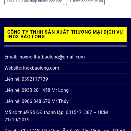
TM-G15 : Ghế thắp nhang cao cấp
Tủ hâm nóng thức ăn
CÔNG TY TNHH SẢN XUẤT THƯƠNG MẠI DỊCH VỤ
INOX BẢO LONG
Email: inoxnoithatbaolong@gmail.com
Website: inoxbaolong.com
Liên hệ: 0392117739
Liên hệ: 0933 201 458 Mr Long
Liên hệ: 0966 848 670 Mr Thúy
Mã số thuế/Số QĐ thành lập: 0315471387 – HCM
21/10/2019
Địa chỉ: C9/77 Võ Văn Vân , Ấp 3 , Xã Tân Vĩnh Lộc , TP Hồ