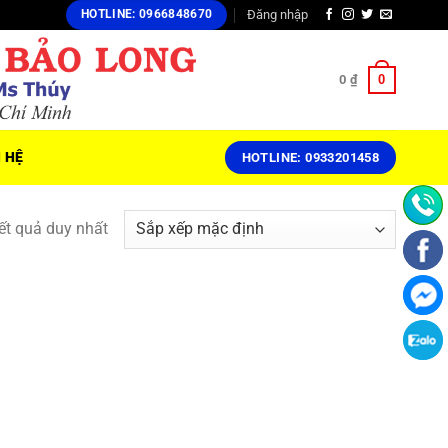
Đăng nhập
HOTLINE: 0966848670
0
0
₫
N HỆ
HOTLINE: 0933201458
kết quả duy nhất