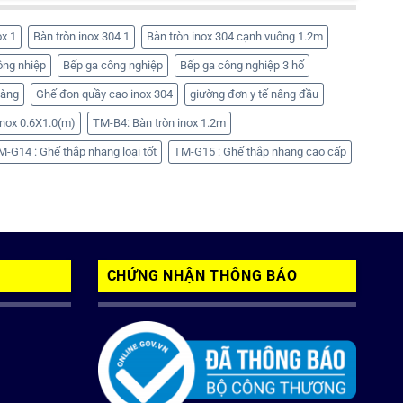
ox 1
Bàn tròn inox 304 1
Bàn tròn inox 304 cạnh vuông 1.2m
ông nhiệp
Bếp ga công nghiệp
Bếp ga công nghiệp 3 hố
hàng
Ghế đon quầy cao inox 304
giường đơn y tế nâng đầu
nox 0.6X1.0(m)
TM-B4: Bàn tròn inox 1.2m
M-G14 : Ghế thắp nhang loại tốt
TM-G15 : Ghế thắp nhang cao cấp
CHỨNG NHẬN THÔNG BÁO