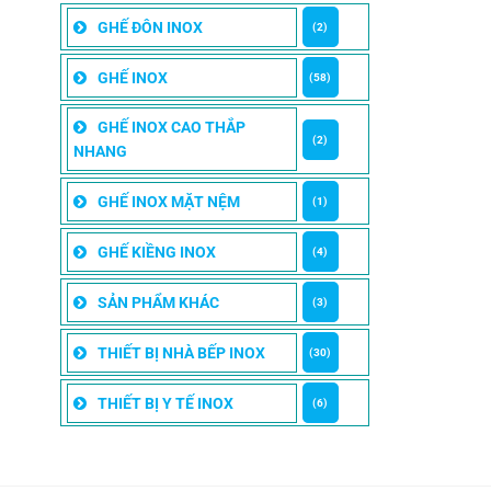
GHẾ ĐÔN INOX
(2)
GHẾ INOX
(58)
GHẾ INOX CAO THẮP
(2)
NHANG
GHẾ INOX MẶT NỆM
(1)
GHẾ KIỀNG INOX
(4)
SẢN PHẨM KHÁC
(3)
THIẾT BỊ NHÀ BẾP INOX
(30)
THIẾT BỊ Y TẾ INOX
(6)