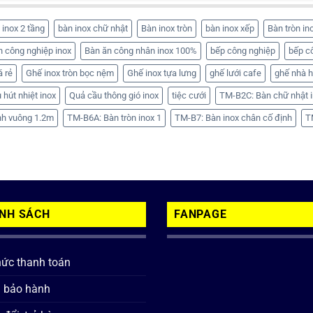
 inox 2 tầng
bàn inox chữ nhật
Bàn inox tròn
bàn inox xếp
Bàn tròn in
n công nghiệp inox
Bàn ăn công nhân inox 100%
bếp công nghiệp
bếp c
á rẻ
Ghế inox tròn bọc nệm
Ghế inox tựa lưng
ghế lưới cafe
ghế nhà 
 hút nhiệt inox
Quả cầu thông gió inox
tiệc cưới
TM-B2C: Bàn chữ nhật i
nh vuông 1.2m
TM-B6A: Bàn tròn inox 1
TM-B7: Bàn inox chân cố định
T
ÍNH SÁCH
FANPAGE
hức thanh toán
h bảo hành