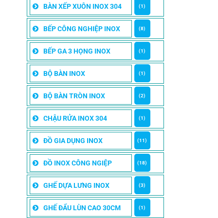
BÀN XẾP XUÔN INOX 304
(1)
BẾP CÔNG NGHIỆP INOX
(8)
BẾP GA 3 HỌNG INOX
(1)
BỘ BÀN INOX
(1)
BỘ BÀN TRÒN INOX
(2)
CHẬU RỬA INOX 304
(1)
ĐỒ GIA DỤNG INOX
(11)
ĐỒ INOX CÔNG NGIỆP
(18)
GHẾ DỰA LƯNG INOX
(3)
GHẾ ĐẨU LÙN CAO 30CM
(1)