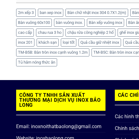
2m xếp 3
ban xep inox
Bàn chữ nhật inox 304 0.7X1.2(m)
Bàn
Bàn vuông 60x100
bàn vuông inox.
Bàn xếp vuông inox
Bàn ă
cao cấp
chau rua 3 ho
chậu rửa công nghiệp 2 hố
ghế inox gi
inox 201
khách sạn
loại tốt
Quả cầu giữ nhiệt inox
Quả cầu
TM-B5B: Bàn tròn inox cạnh vuông 1.2m
TM-B5C: Bàn tròn inox cạ
Tủ hâm nóng thức ăn
CÔNG TY TNHH SẢN XUẤT
CÁC CH
THƯƠNG MẠI DỊCH VỤ INOX BẢO
LONG
Các hình t
Email: inoxnoithatbaolong@gmail.com
Chính sác
Website: inoxbaolong.com