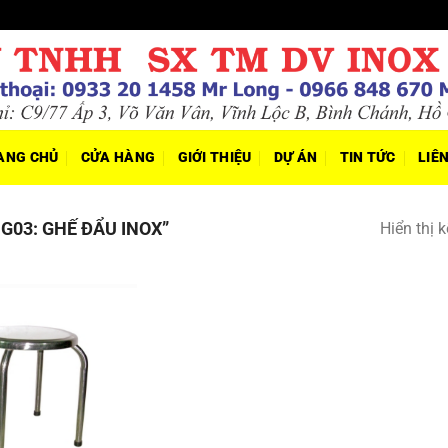
ANG CHỦ
CỬA HÀNG
GIỚI THIỆU
DỰ ÁN
TIN TỨC
LIÊ
03: GHẾ ĐẨU INOX”
Hiển thị 