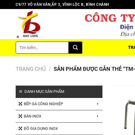
Chuyển
C9/77 VÕ VĂN VÂN,ẤP 3, VĨNH LỘC B, BÌNH CHÁNH
đến
nội
dung
Tìm
TR
kiếm:
TRANG CHỦ
/
SẢN PHẨM ĐƯỢC GẮN THẺ “TM-G
DANH MỤC SẢN PHẨM
BẾP GA CÔNG NGHIỆP
BÀN INOX
ĐỒ GIA DỤNG INOX