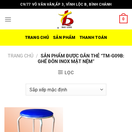
Chuyển
C9/77 VÕ VĂN VÂN,ẤP 3, VĨNH LỘC B, BÌNH CHÁNH
đến
nội
0
dung
TRANG CHỦ
SẢN PHẨM
THANH TOÁN
TRANG CHỦ
/
SẢN PHẨM ĐƯỢC GẮN THẺ “TM-G09B:
GHẾ ĐÔN INOX MẶT NỆM”
LỌC