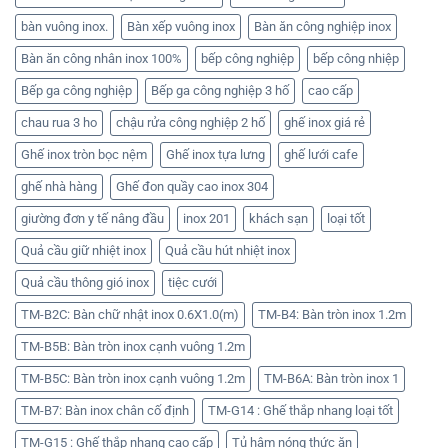
bàn vuông inox.
Bàn xếp vuông inox
Bàn ăn công nghiệp inox
Bàn ăn công nhân inox 100%
bếp công nghiệp
bếp công nhiệp
Bếp ga công nghiệp
Bếp ga công nghiệp 3 hố
cao cấp
chau rua 3 ho
chậu rửa công nghiệp 2 hố
ghế inox giá rẻ
Ghế inox tròn bọc nệm
Ghế inox tựa lưng
ghế lưới cafe
ghế nhà hàng
Ghế đon quầy cao inox 304
giường đơn y tế nâng đầu
inox 201
khách sạn
loại tốt
Quả cầu giữ nhiệt inox
Quả cầu hút nhiệt inox
Quả cầu thông gió inox
tiệc cưới
TM-B2C: Bàn chữ nhật inox 0.6X1.0(m)
TM-B4: Bàn tròn inox 1.2m
TM-B5B: Bàn tròn inox cạnh vuông 1.2m
TM-B5C: Bàn tròn inox cạnh vuông 1.2m
TM-B6A: Bàn tròn inox 1
TM-B7: Bàn inox chân cố định
TM-G14 : Ghế thắp nhang loại tốt
TM-G15 : Ghế thắp nhang cao cấp
Tủ hâm nóng thức ăn