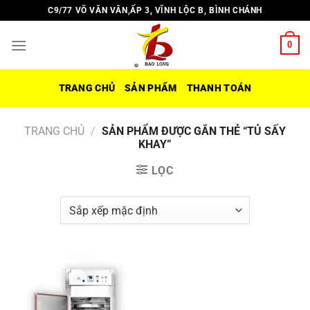
Chuyển
C9/77 VÕ VĂN VÂN,ẤP 3, VĨNH LỘC B, BÌNH CHÁNH
đến
nội
0
dung
TRANG CHỦ
SẢN PHẨM
THANH TOÁN
TRANG CHỦ
/
SẢN PHẨM ĐƯỢC GẮN THẺ “TỦ SẤY
KHAY”
LỌC