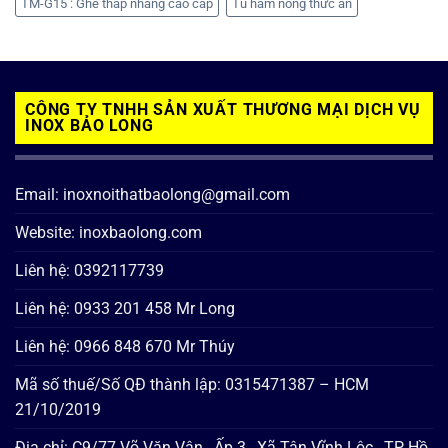
TM-G15 : Ghế thắp nhang cao cấp
Tủ hâm nóng thức ăn
CÔNG TY TNHH SẢN XUẤT THƯƠNG MẠI DỊCH VỤ
INOX BẢO LONG
Email: inoxnoithatbaolong@gmail.com
Website: inoxbaolong.com
Liên hệ: 0392117739
Liên hệ: 0933 201 458 Mr Long
Liên hệ: 0966 848 670 Mr Thúy
Mã số thuế/Số QĐ thành lập: 0315471387 – HCM
21/10/2019
Địa chỉ: C9/77 Võ Văn Vân , Ấp 3 , Xã Tân Vĩnh Lộc , TP Hồ