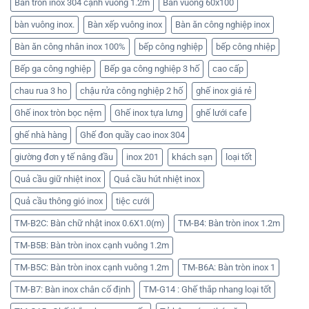
Bàn tròn inox 304 cạnh vuông 1.2m
Bàn vuông 60x100
bàn vuông inox.
Bàn xếp vuông inox
Bàn ăn công nghiệp inox
Bàn ăn công nhân inox 100%
bếp công nghiệp
bếp công nhiệp
Bếp ga công nghiệp
Bếp ga công nghiệp 3 hố
cao cấp
chau rua 3 ho
chậu rửa công nghiệp 2 hố
ghế inox giá rẻ
Ghế inox tròn bọc nệm
Ghế inox tựa lưng
ghế lưới cafe
ghế nhà hàng
Ghế đon quầy cao inox 304
giường đơn y tế nâng đầu
inox 201
khách sạn
loại tốt
Quả cầu giữ nhiệt inox
Quả cầu hút nhiệt inox
Quả cầu thông gió inox
tiệc cưới
TM-B2C: Bàn chữ nhật inox 0.6X1.0(m)
TM-B4: Bàn tròn inox 1.2m
TM-B5B: Bàn tròn inox cạnh vuông 1.2m
TM-B5C: Bàn tròn inox cạnh vuông 1.2m
TM-B6A: Bàn tròn inox 1
TM-B7: Bàn inox chân cố định
TM-G14 : Ghế thắp nhang loại tốt