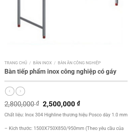
TRANG CHỦ
/
BÀN INOX
/
BÀN ĂN CÔNG NGHIỆP
Bàn tiếp phẩm inox công nghiệp có gáy
Giá
Giá
2,800,000
₫
2,500,000
₫
gốc
hiện
Chất liệu: Inox 304 Highline thương hiệu Posco dày 1.0 mm
là:
tại
2,800,000 ₫.
là:
– Kích thước: 1500X750X850/950mm (Theo yêu cầu của