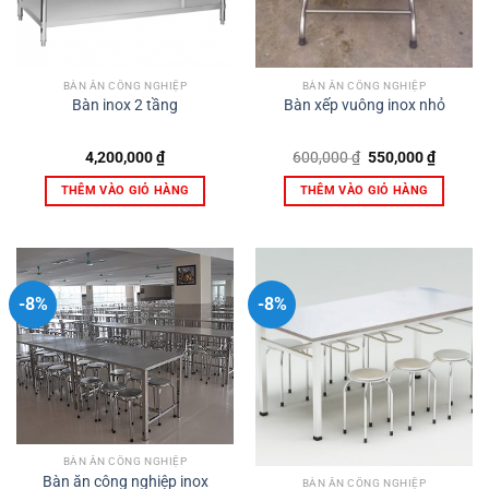
BÀN ĂN CÔNG NGHIỆP
BÀN ĂN CÔNG NGHIỆP
Bàn inox 2 tầng
Bàn xếp vuông inox nhỏ
Giá
Giá
4,200,000
₫
600,000
₫
550,000
₫
gốc
hiện
là:
tại
THÊM VÀO GIỎ HÀNG
THÊM VÀO GIỎ HÀNG
600,000 ₫.
là:
550,000
-8%
-8%
BÀN ĂN CÔNG NGHIỆP
Bàn ăn công nghiệp inox
BÀN ĂN CÔNG NGHIỆP