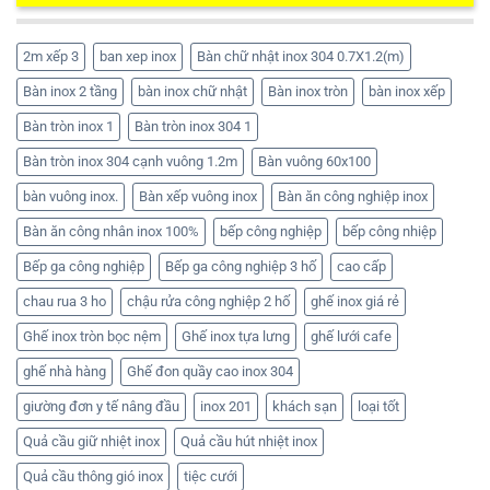
2m xếp 3
ban xep inox
Bàn chữ nhật inox 304 0.7X1.2(m)
Bàn inox 2 tầng
bàn inox chữ nhật
Bàn inox tròn
bàn inox xếp
Bàn tròn inox 1
Bàn tròn inox 304 1
Bàn tròn inox 304 cạnh vuông 1.2m
Bàn vuông 60x100
bàn vuông inox.
Bàn xếp vuông inox
Bàn ăn công nghiệp inox
Bàn ăn công nhân inox 100%
bếp công nghiệp
bếp công nhiệp
Bếp ga công nghiệp
Bếp ga công nghiệp 3 hố
cao cấp
chau rua 3 ho
chậu rửa công nghiệp 2 hố
ghế inox giá rẻ
Ghế inox tròn bọc nệm
Ghế inox tựa lưng
ghế lưới cafe
ghế nhà hàng
Ghế đon quầy cao inox 304
giường đơn y tế nâng đầu
inox 201
khách sạn
loại tốt
Quả cầu giữ nhiệt inox
Quả cầu hút nhiệt inox
Quả cầu thông gió inox
tiệc cưới