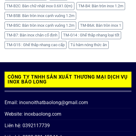
TM-B2C: Bàn chữ nhật inox 0.6X1.0(m)
TM-B4: Bàn tròn inox 1.2m
TM-B5B: Bàn tròn inox cạnh vuông 1.2m
TM-B5C: Bàn tròn inox cạnh vuông 1.2m
TM-B6A: Bàn tròn inox 1
TM-B7: Bàn inox chân cố định
TM-G14 : Ghế thắp nhang loại tốt
TM-G15 : Ghế thắp nhang cao cấp
Tủ hâm nóng thức ăn
CÔNG TY TNHH SẢN XUẤT THƯƠNG MẠI DỊCH VỤ
INOX BẢO LONG
Email: inoxnoithatbaolong@gmail.com
Website: inoxbaolong.com
Liên hệ: 0392117739