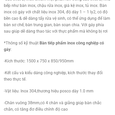
bếp như bàn inox, chậu rửa inox, giá kệ inox, tủ inox. Bàn
inox có gáy với chất liệu inox 304, độ dày 1 – 1 ly2, có độ
bền cao & dễ dàng tẩy rửa vệ sinh, có thể ứng dụng để làm
bàn sơ chế, bàn trung gian, bàn soạn chia. Với gáy phía
sau giúp dễ dàng thao tác với thực phẩm mà không bị rơi
*Thông số kỹ thuật
Bàn tiếp phẩm inox công nghiệp có
gáy
:
-Kích thước: 1500 x 750 x 850/950mm
-Kết cấu và kiểu dáng công nghiệp, kích thước thay đổi
theo thực tế.
-Vật liệu: Inox 304,thương hiệu posco dày 1.0 mm
-Chân vuông 38mm,có 4 chân và giằng giúp bàn chắc
chắn, có tăng đơ điều chỉnh độ cao