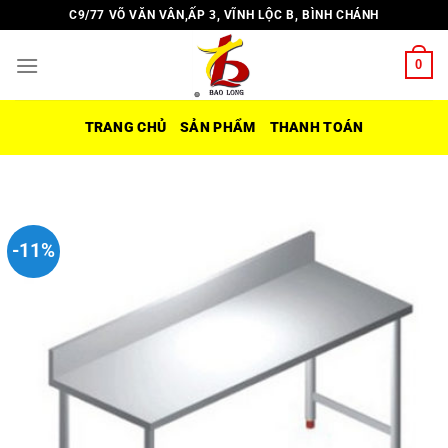
Chuyển
C9/77 VÕ VĂN VÂN,ẤP 3, VĨNH LỘC B, BÌNH CHÁNH
đến
nội
0
dung
TRANG CHỦ
SẢN PHẨM
THANH TOÁN
-11%