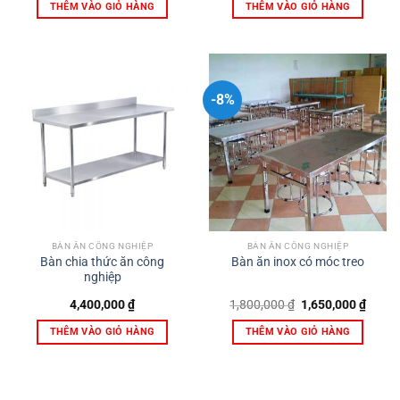
là:
tại
THÊM VÀO GIỎ HÀNG
THÊM VÀO GIỎ HÀNG
2,100,000 ₫.
là:
1,900,
-8%
BÀN ĂN CÔNG NGHIỆP
BÀN ĂN CÔNG NGHIỆP
Bàn chia thức ăn công
Bàn ăn inox có móc treo
nghiệp
Giá
Giá
4,400,000
₫
1,800,000
₫
1,650,000
₫
gốc
hiện
là:
tại
THÊM VÀO GIỎ HÀNG
THÊM VÀO GIỎ HÀNG
1,800,000 ₫.
là:
1,650,