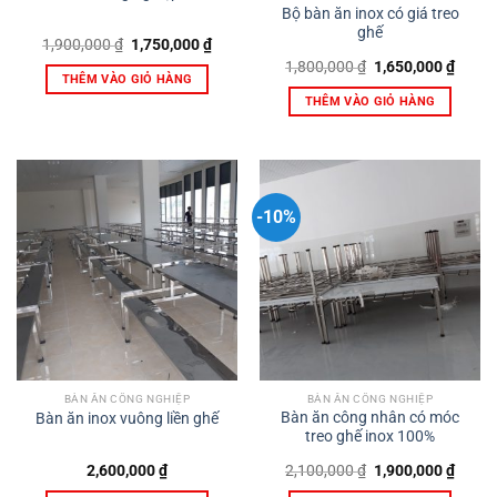
Bộ bàn ăn inox có giá treo
ghế
Giá
Giá
1,900,000
₫
1,750,000
₫
gốc
hiện
Giá
Giá
1,800,000
₫
1,650,000
₫
là:
tại
gốc
hiện
THÊM VÀO GIỎ HÀNG
1,900,000 ₫.
là:
là:
tại
1,750,000 ₫.
THÊM VÀO GIỎ HÀNG
1,800,000 ₫.
là:
1,650,
-10%
BÀN ĂN CÔNG NGHIỆP
BÀN ĂN CÔNG NGHIỆP
Bàn ăn công nhân có móc
Bàn ăn inox vuông liền ghế
treo ghế inox 100%
Giá
Giá
2,600,000
₫
2,100,000
₫
1,900,000
₫
gốc
hiện