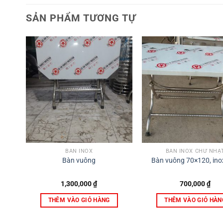
SẢN PHẨM TƯƠNG TỰ
BÀN INOX
BÀN INOX CHỮ NHẬ
Bàn vuông
Bàn vuông 70×120, ino
1,300,000
₫
700,000
₫
THÊM VÀO GIỎ HÀNG
THÊM VÀO GIỎ HÀN