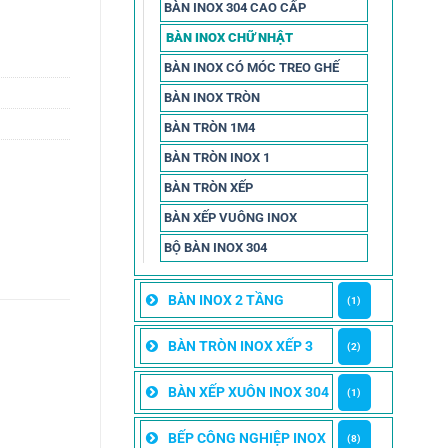
BÀN INOX 304 CAO CẤP
BÀN INOX CHỮ NHẬT
BÀN INOX CÓ MÓC TREO GHẾ
BÀN INOX TRÒN
BÀN TRÒN 1M4
BÀN TRÒN INOX 1
BÀN TRÒN XẾP
BÀN XẾP VUÔNG INOX
BỘ BÀN INOX 304
BÀN INOX 2 TẦNG
(1)
BÀN TRÒN INOX XẾP 3
(2)
BÀN XẾP XUÔN INOX 304
(1)
BẾP CÔNG NGHIỆP INOX
(8)