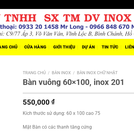
ANG CHỦ
CỬA HÀNG
GIỚI THIỆU
DỰ ÁN
TIN TỨC
LIÊ
TRANG CHỦ
/
BÀN INOX
/
BÀN INOX CHỮ NHẬT
Bàn vuông 60×100, inox 201
550,000
₫
Kích thước sử dụng: 60 x 100 cao 75
Mặt Bàn có các thanh tăng cứng