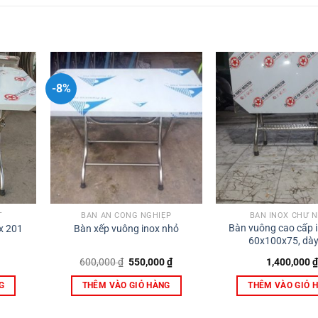
-8%
T
BÀN ĂN CÔNG NGHIỆP
BÀN INOX CHỮ 
Bàn vuông cao cấp i
x 201
Bàn xếp vuông inox nhỏ
60x100x75, dày 
Giá
Giá
600,000
₫
550,000
₫
1,400,000
₫
gốc
hiện
là:
tại
G
THÊM VÀO GIỎ HÀNG
THÊM VÀO GIỎ 
600,000 ₫.
là:
550,000 ₫.