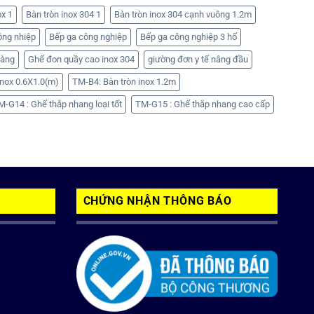
ox 1
Bàn tròn inox 304 1
Bàn tròn inox 304 cạnh vuông 1.2m
ông nhiệp
Bếp ga công nghiệp
Bếp ga công nghiệp 3 hố
hàng
Ghế đon quầy cao inox 304
giường đơn y tế nâng đầu
nox 0.6X1.0(m)
TM-B4: Bàn tròn inox 1.2m
M-G14 : Ghế thắp nhang loại tốt
TM-G15 : Ghế thắp nhang cao cấp
CHỨNG NHẬN THÔNG BÁO