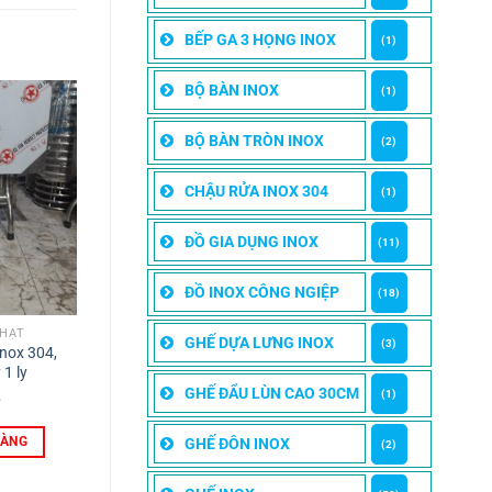
BẾP GA 3 HỌNG INOX
(1)
BỘ BÀN INOX
(1)
BỘ BÀN TRÒN INOX
(2)
CHẬU RỬA INOX 304
(1)
ĐỒ GIA DỤNG INOX
(11)
ĐỒ INOX CÔNG NGIỆP
(18)
NHẬT
GHẾ DỰA LƯNG INOX
(3)
nox 304,
1 ly
GHẾ ĐẨU LÙN CAO 30CM
(1)
HÀNG
GHẾ ĐÔN INOX
(2)