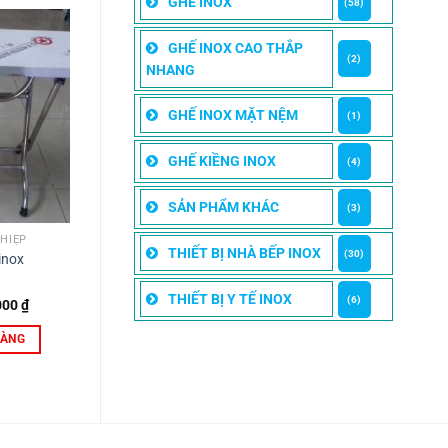
GHẾ INOX
(58)
GHẾ INOX CAO THẮP
(2)
NHANG
GHẾ INOX MẶT NỆM
(1)
GHẾ KIỀNG INOX
(4)
SẢN PHẨM KHÁC
(3)
HIỆP
THIẾT BỊ NHÀ BẾP INOX
(30)
inox
THIẾT BỊ Y TẾ INOX
(6)
Giá
000
₫
hiện
tại
HÀNG
00 ₫.
là:
650,000 ₫.