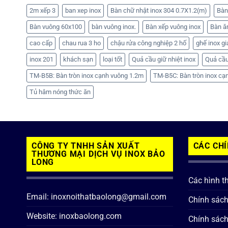
2m xếp 3
ban xep inox
Bàn chữ nhật inox 304 0.7X1.2(m)
Bàn
Bàn vuông 60x100
bàn vuông inox.
Bàn xếp vuông inox
Bàn ă
cao cấp
chau rua 3 ho
chậu rửa công nghiệp 2 hố
ghế inox gi
inox 201
khách sạn
loại tốt
Quả cầu giữ nhiệt inox
Quả cầu
TM-B5B: Bàn tròn inox cạnh vuông 1.2m
TM-B5C: Bàn tròn inox cạ
Tủ hâm nóng thức ăn
CÔNG TY TNHH SẢN XUẤT
CÁC CH
THƯƠNG MẠI DỊCH VỤ INOX BẢO
LONG
Các hình t
Email: inoxnoithatbaolong@gmail.com
Chính sác
Website: inoxbaolong.com
Chính sách