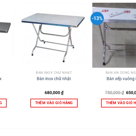
-13%
BÀN INOX CHỮ NHẬT
BÀN ĂN CÔNG NG
x
Bàn inox chữ nhật
Bàn xếp vuông 
Giá
680,000
₫
750,000
₫
650,
gốc
là:
G
THÊM VÀO GIỎ HÀNG
THÊM VÀO GIỎ 
750,0