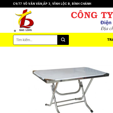
Chuyển
C9/77 VÕ VĂN VÂN,ẤP 3, VĨNH LỘC B, BÌNH CHÁNH
đến
nội
dung
Tìm
TR
kiếm: