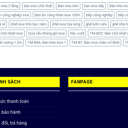
 inox 2 tầng
bàn inox chữ nhật
Bàn inox tròn
bàn inox xếp
Bàn tròn in
n công nghiệp inox
Bàn ăn công nhân inox 100%
bếp công nghiệp
bếp c
á rẻ
Ghế inox tròn bọc nệm
Ghế inox tựa lưng
ghế lưới cafe
ghế nhà 
 hút nhiệt inox
Quả cầu thông gió inox
tiệc cưới
TM-B2C: Bàn chữ nhật i
nh vuông 1.2m
TM-B6A: Bàn tròn inox 1
TM-B7: Bàn inox chân cố định
T
ÍNH SÁCH
FANPAGE
hức thanh toán
h bảo hành
 đổi, trả hàng