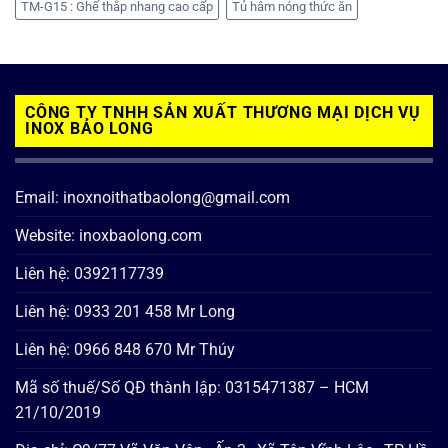
TM-G15 : Ghế thắp nhang cao cấp
Tủ hâm nóng thức ăn
CÔNG TY TNHH SẢN XUẤT THƯƠNG MẠI DỊCH VỤ
INOX BẢO LONG
Email: inoxnoithatbaolong@gmail.com
Website: inoxbaolong.com
Liên hệ: 0392117739
Liên hệ: 0933 201 458 Mr Long
Liên hệ: 0966 848 670 Mr Thúy
Mã số thuế/Số QĐ thành lập: 0315471387 – HCM
21/10/2019