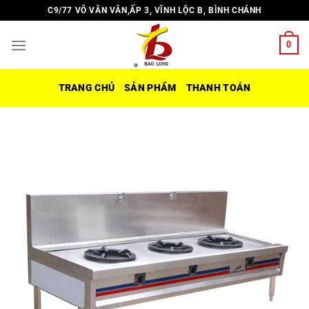
Chuyển
C9/77 VÕ VĂN VÂN,ẤP 3, VĨNH LỘC B, BÌNH CHÁNH
đến
nội
0
dung
TRANG CHỦ
SẢN PHẨM
THANH TOÁN