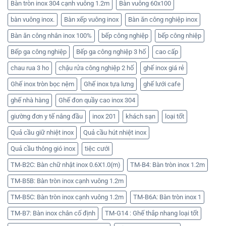
Bàn tròn inox 304 cạnh vuông 1.2m
Bàn vuông 60x100
bàn vuông inox.
Bàn xếp vuông inox
Bàn ăn công nghiệp inox
Bàn ăn công nhân inox 100%
bếp công nghiệp
bếp công nhiệp
Bếp ga công nghiệp
Bếp ga công nghiệp 3 hố
cao cấp
chau rua 3 ho
chậu rửa công nghiệp 2 hố
ghế inox giá rẻ
Ghế inox tròn bọc nệm
Ghế inox tựa lưng
ghế lưới cafe
ghế nhà hàng
Ghế đon quầy cao inox 304
giường đơn y tế nâng đầu
inox 201
khách sạn
loại tốt
Quả cầu giữ nhiệt inox
Quả cầu hút nhiệt inox
Quả cầu thông gió inox
tiệc cưới
TM-B2C: Bàn chữ nhật inox 0.6X1.0(m)
TM-B4: Bàn tròn inox 1.2m
TM-B5B: Bàn tròn inox cạnh vuông 1.2m
TM-B5C: Bàn tròn inox cạnh vuông 1.2m
TM-B6A: Bàn tròn inox 1
TM-B7: Bàn inox chân cố định
TM-G14 : Ghế thắp nhang loại tốt