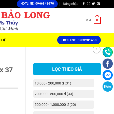
Đăng nhập
HOTLINE: 0966848670
0
0
₫
N HỆ
HOTLINE: 0933201458
x 37
LỌC THEO GIÁ
10,000 - 200,000 đ (31)
200,000 - 500,000 đ (33)
500,000 - 1,000,000 đ (20)
x