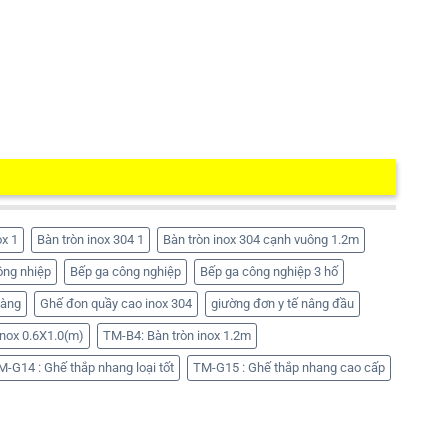
ox 1
Bàn tròn inox 304 1
Bàn tròn inox 304 cạnh vuông 1.2m
ông nhiệp
Bếp ga công nghiệp
Bếp ga công nghiệp 3 hố
hàng
Ghế đon quầy cao inox 304
giường đơn y tế nâng đầu
nox 0.6X1.0(m)
TM-B4: Bàn tròn inox 1.2m
M-G14 : Ghế thắp nhang loại tốt
TM-G15 : Ghế thắp nhang cao cấp