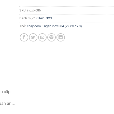
SKU:
inoxbl086
Danh mục:
KHAY INOX
Thẻ:
Khay cơm 5 ngăn inox 304 (29 x 37 x 3)
ao cấp
uán ăn….