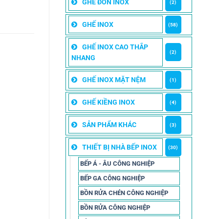
GHẾ ĐÔN INOX
(2)
GHẾ INOX
(58)
GHẾ INOX CAO THẮP
(2)
NHANG
GHẾ INOX MẶT NỆM
(1)
GHẾ KIỀNG INOX
(4)
SẢN PHẨM KHÁC
(3)
THIẾT BỊ NHÀ BẾP INOX
(30)
BẾP Á - ÂU CÔNG NGHIỆP
BẾP GA CÔNG NGHIỆP
BỒN RỬA CHÉN CÔNG NGHIỆP
BỒN RỬA CÔNG NGHIỆP