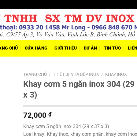
ANG CHỦ
CỬA HÀNG
GIỚI THIỆU
DỰ ÁN
TIN TỨC
LIÊ
TRANG CHỦ
/
THIẾT BỊ NHÀ BẾP INOX
/
KHAY INOX
Khay cơm 5 ngăn inox 304 (29 
x 3)
72,000
₫
Khay cơm 5 ngăn inox 304 (29 x 37 x 3)
Loại khay: Khay inox, khay cơm phần, khay cơm ino