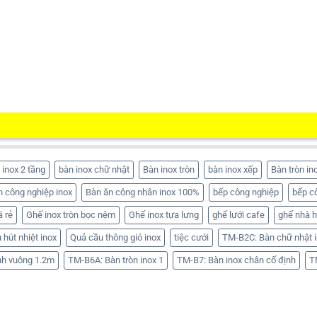
 inox 2 tầng
bàn inox chữ nhật
Bàn inox tròn
bàn inox xếp
Bàn tròn in
n công nghiệp inox
Bàn ăn công nhân inox 100%
bếp công nghiệp
bếp c
á rẻ
Ghế inox tròn bọc nệm
Ghế inox tựa lưng
ghế lưới cafe
ghế nhà 
 hút nhiệt inox
Quả cầu thông gió inox
tiệc cưới
TM-B2C: Bàn chữ nhật i
nh vuông 1.2m
TM-B6A: Bàn tròn inox 1
TM-B7: Bàn inox chân cố định
T