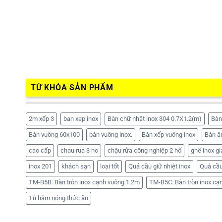
TỪ KHÓA SẢN PHẨM
2m xếp 3
ban xep inox
Bàn chữ nhật inox 304 0.7X1.2(m)
Bàn
Bàn vuông 60x100
bàn vuông inox.
Bàn xếp vuông inox
Bàn ă
cao cấp
chau rua 3 ho
chậu rửa công nghiệp 2 hố
ghế inox gi
inox 201
khách sạn
loại tốt
Quả cầu giữ nhiệt inox
Quả cầu
TM-B5B: Bàn tròn inox cạnh vuông 1.2m
TM-B5C: Bàn tròn inox cạ
Tủ hâm nóng thức ăn