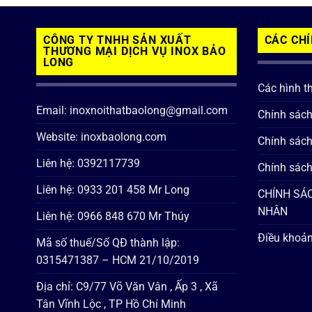
CÔNG TY TNHH SẢN XUẤT
CÁC CH
THƯƠNG MẠI DỊCH VỤ INOX BẢO
LONG
Các hình t
Email: inoxnoithatbaolong@gmail.com
Chính sác
Website: inoxbaolong.com
Chính sách
Liên hệ: 0392117739
Chính sách
Liên hệ: 0933 201 458 Mr Long
CHÍNH SÁC
NHÂN
Liên hệ: 0966 848 670 Mr Thúy
Điều khoản
Mã số thuế/Số QĐ thành lập:
0315471387 – HCM 21/10/2019
Địa chỉ: C9/77 Võ Văn Vân , Ấp 3 , Xã
Tân Vĩnh Lộc , TP Hồ Chí Minh