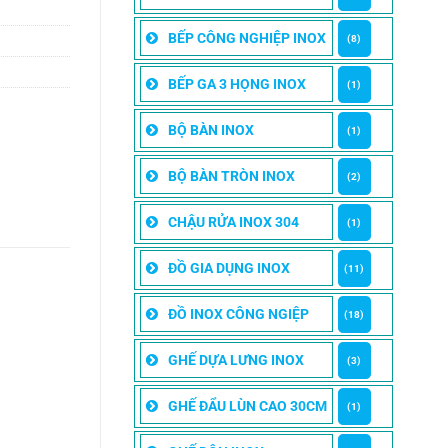
BẾP CÔNG NGHIỆP INOX
(8)
BẾP GA 3 HỌNG INOX
(1)
BỘ BÀN INOX
(1)
BỘ BÀN TRÒN INOX
(2)
CHẬU RỬA INOX 304
(1)
ĐỒ GIA DỤNG INOX
(11)
ĐỒ INOX CÔNG NGIỆP
(18)
GHẾ DỰA LƯNG INOX
(3)
GHẾ ĐẨU LÙN CAO 30CM
(1)