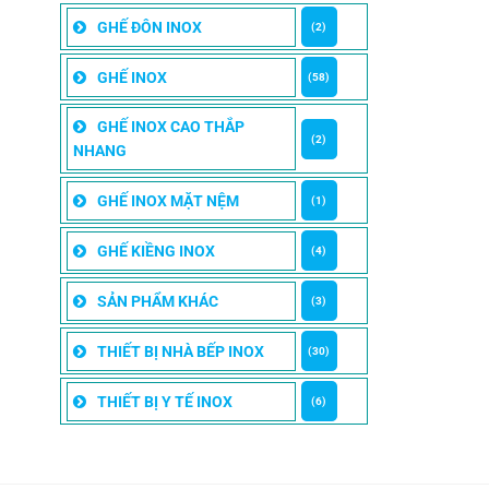
GHẾ ĐÔN INOX
(2)
GHẾ INOX
(58)
GHẾ INOX CAO THẮP
(2)
NHANG
GHẾ INOX MẶT NỆM
(1)
GHẾ KIỀNG INOX
(4)
SẢN PHẨM KHÁC
(3)
THIẾT BỊ NHÀ BẾP INOX
(30)
THIẾT BỊ Y TẾ INOX
(6)