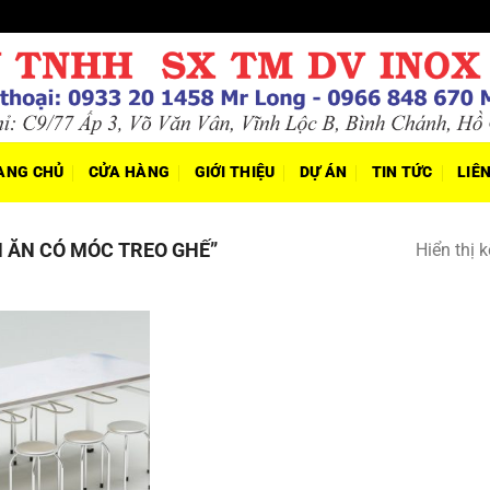
ANG CHỦ
CỬA HÀNG
GIỚI THIỆU
DỰ ÁN
TIN TỨC
LIÊ
 ĂN CÓ MÓC TREO GHẾ”
Hiển thị 