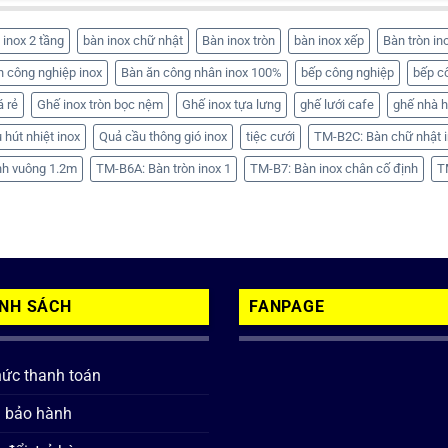
 inox 2 tầng
bàn inox chữ nhật
Bàn inox tròn
bàn inox xếp
Bàn tròn in
n công nghiệp inox
Bàn ăn công nhân inox 100%
bếp công nghiệp
bếp c
á rẻ
Ghế inox tròn bọc nệm
Ghế inox tựa lưng
ghế lưới cafe
ghế nhà 
 hút nhiệt inox
Quả cầu thông gió inox
tiệc cưới
TM-B2C: Bàn chữ nhật i
nh vuông 1.2m
TM-B6A: Bàn tròn inox 1
TM-B7: Bàn inox chân cố định
T
ÍNH SÁCH
FANPAGE
hức thanh toán
h bảo hành