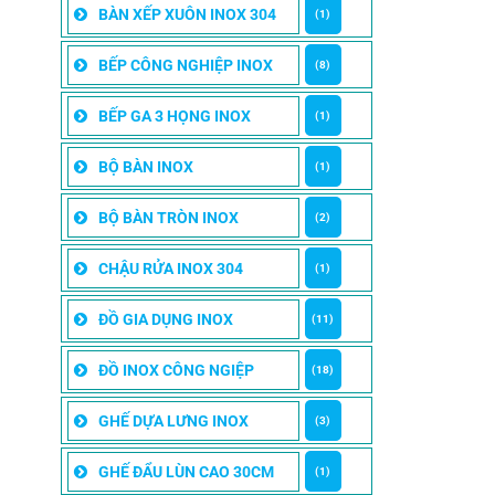
BÀN XẾP XUÔN INOX 304
(1)
BẾP CÔNG NGHIỆP INOX
(8)
BẾP GA 3 HỌNG INOX
(1)
BỘ BÀN INOX
(1)
BỘ BÀN TRÒN INOX
(2)
CHẬU RỬA INOX 304
(1)
ĐỒ GIA DỤNG INOX
(11)
ĐỒ INOX CÔNG NGIỆP
(18)
GHẾ DỰA LƯNG INOX
(3)
GHẾ ĐẨU LÙN CAO 30CM
(1)