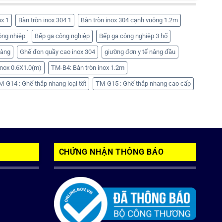
ox 1
Bàn tròn inox 304 1
Bàn tròn inox 304 cạnh vuông 1.2m
ông nhiệp
Bếp ga công nghiệp
Bếp ga công nghiệp 3 hố
hàng
Ghế đon quầy cao inox 304
giường đơn y tế nâng đầu
nox 0.6X1.0(m)
TM-B4: Bàn tròn inox 1.2m
M-G14 : Ghế thắp nhang loại tốt
TM-G15 : Ghế thắp nhang cao cấp
CHỨNG NHẬN THÔNG BÁO