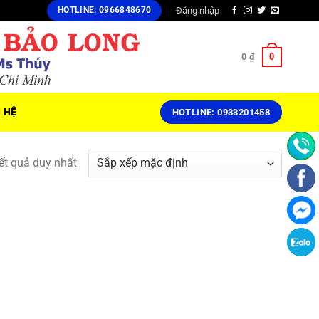
Đăng nhập
HOTLINE: 0966848670
0
0
₫
N HỆ
HOTLINE: 0933201458
kết quả duy nhất