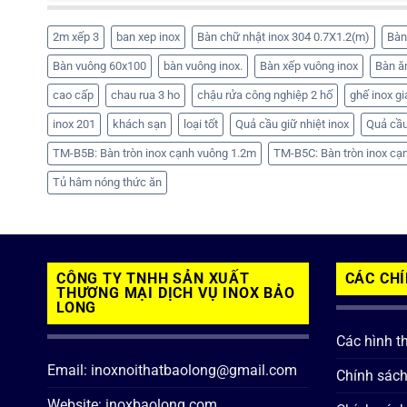
2m xếp 3
ban xep inox
Bàn chữ nhật inox 304 0.7X1.2(m)
Bàn
Bàn vuông 60x100
bàn vuông inox.
Bàn xếp vuông inox
Bàn ă
cao cấp
chau rua 3 ho
chậu rửa công nghiệp 2 hố
ghế inox gi
inox 201
khách sạn
loại tốt
Quả cầu giữ nhiệt inox
Quả cầu
TM-B5B: Bàn tròn inox cạnh vuông 1.2m
TM-B5C: Bàn tròn inox cạ
Tủ hâm nóng thức ăn
CÔNG TY TNHH SẢN XUẤT
CÁC CH
THƯƠNG MẠI DỊCH VỤ INOX BẢO
LONG
Các hình t
Email: inoxnoithatbaolong@gmail.com
Chính sác
Website: inoxbaolong.com