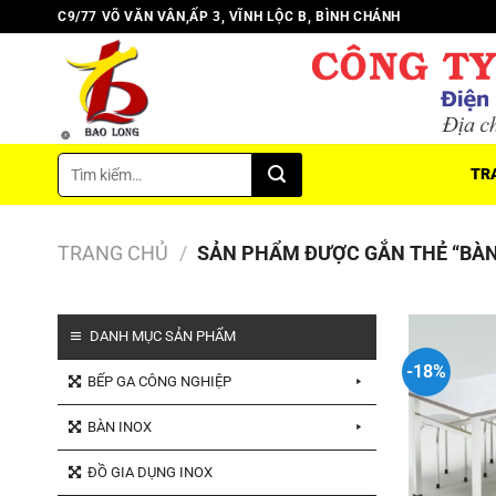
Chuyển
C9/77 VÕ VĂN VÂN,ẤP 3, VĨNH LỘC B, BÌNH CHÁNH
đến
nội
dung
Tìm
TR
kiếm:
TRANG CHỦ
/
SẢN PHẨM ĐƯỢC GẮN THẺ “BÀN
DANH MỤC SẢN PHẨM
-18%
BẾP GA CÔNG NGHIỆP
BÀN INOX
ĐỒ GIA DỤNG INOX