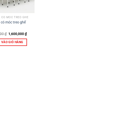
X CÓ MÓC TREO GHẾ
 có móc treo ghế
Giá
Giá
000
₫
1,600,000
₫
gốc
hiện
là:
tại
 VÀO GIỎ HÀNG
1,950,000 ₫.
là:
1,600,000 ₫.